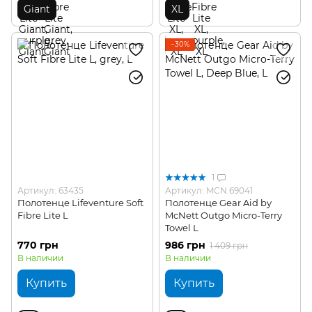
Giant
XL
−30%
1
Артикул: 63435
Артикул: MCN.69041
Полотенце Lifeventure Soft
Полотенце Gear Aid by
Fibre Lite L
McNett Outgo Micro-Terry
Towel L
770 грн
986 грн
1 409 грн
В наличии
В наличии
Купить
Купить