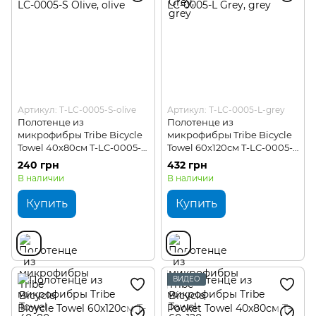
Артикул: T-LC-0005-S-olive
Артикул: T-LC-0005-L-grey
Полотенце из
Полотенце из
микрофибры Tribe Bicycle
микрофибры Tribe Bicycle
Towel 40х80см T-LC-0005-S
Towel 60х120см T-LC-0005-L
Olive
Grey
240 грн
432 грн
В наличии
В наличии
Купить
Купить
ВИДЕО