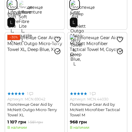
Размер
Размер
L
L
−30%
1
1
Артикул: MCN.69042
Артикул: MCN.44030
Полотенце Gear Aid by
Полотенце Gear Aid by
McNett Outgo Micro-Terry
McNett Microfiber Tactical
Towel XL
Towel M
1 107 грн
968 грн
1 581 грн
В наличии
В наличии