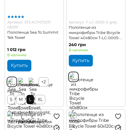
Артикул: STS ACP072011-
Артикул: T-LC-0005-S-grey
061219
Полотенце из
Полотенце Sea To Summit
микрофибры Tribe Bicycle
Tek Towel
Towel 40х80см T-LC-0005-S
Grey
240 грн
1 012 грн
В наличии
В наличии
Купить
Купить
+2
Размер
S
M
L
XL