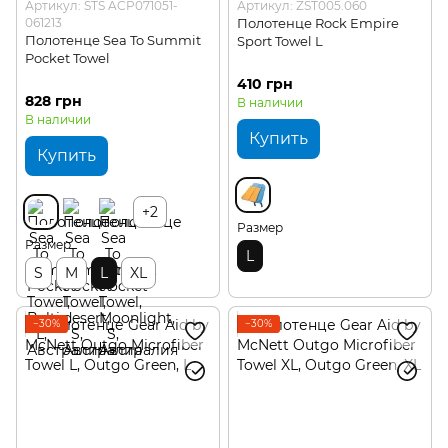
Артикул: STS ACP071051-
Артикул: ZST005.060
061213
Полотенце Rock Empire
Полотенце Sea To Summit
Sport Towel L
Pocket Towel
410 грн
828 грн
В наличии
В наличии
Купить
Купить
+2
Размер
Размер
L
S
M
L
XL
−30%
−30%