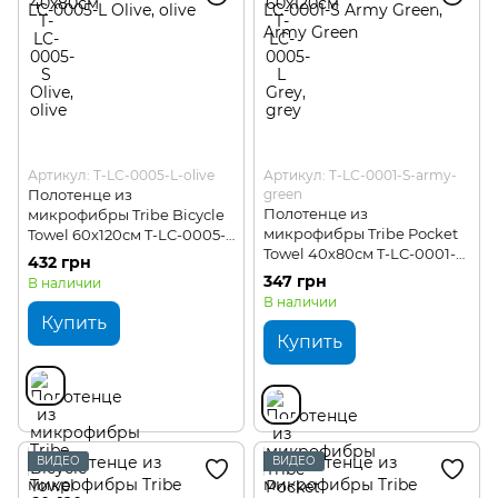
Артикул: T-LC-0005-L-olive
Артикул: T-LC-0001-S-army-
Полотенце из
green
Полотенце из
микрофибры Tribe Bicycle
микрофибры Tribe Pocket
Towel 60х120см T-LC-0005-L
Towel 40х80см T-LC-0001-S
Olive
432 грн
Army Green
347 грн
В наличии
В наличии
Купить
Купить
ВИДЕО
ВИДЕО