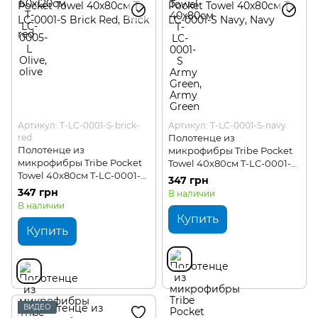
Артикул: T-LC-0001-S-brick-
Артикул: T-LC-0001-S-navy
red
Полотенце из
Полотенце из
микрофибры Tribe Pocket
микрофибры Tribe Pocket
Towel 40х80см T-LC-0001-S
Towel 40х80см T-LC-0001-S
Navy
347 грн
Brick Red
347 грн
В наличии
В наличии
Купить
Купить
ВИДЕО