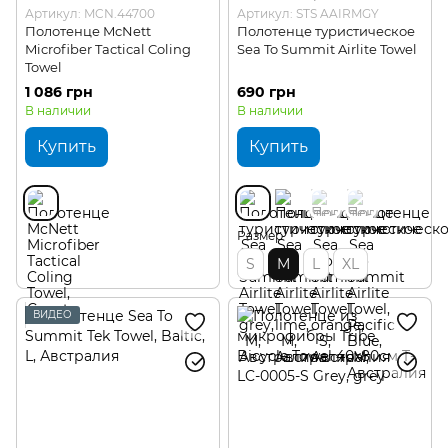
Артикул: MCN.44700
Артикул: STS AAIRMGY
Полотенце McNett
Полотенце туристическое
Microfiber Tactical Coling
Sea To Summit Airlite Towel
Towel
1 086 грн
690 грн
В наличии
В наличии
Купить
Купить
Размер
S
M
L
XL
ВИДЕО