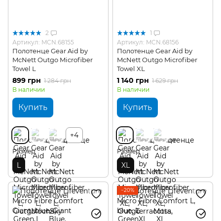
2
1
Артикул: MCN.68155
Артикул: MCN.68156
Полотенце Gear Aid by
Полотенце Gear Aid by
McNett Outgo Microfiber
McNett Outgo Microfiber
Towel L
Towel XL
899 грн
1 140 грн
1 284 грн
1 629 грн
В наличии
В наличии
Купить
Купить
+4
Размер
Размер
L
XL
−20%