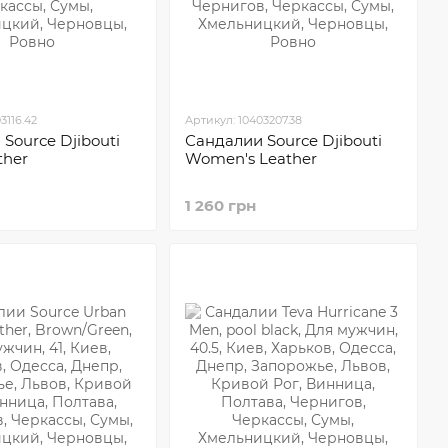
3116.42
Артикул: 10403207.38
Sourсe Djibouti
Сандалии Sourсe Djibouti
ther
Women's Leather
1 260 грн