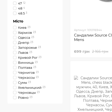
47
12
48
4
48.5
3
Місто
Киев
23
Артикул: 1010116944
Харьков
23
Сандалии Sourсe Cl
Одесса
23
Mens
Днепр
23
Запорожье
23
699 грн
2 166 грн
Львов
23
Кривой Рог
23
Винница
23
Полтава
23
Чернигов
23
Черкассы
23
Сумы
23
Хмельницкий
23
Черновцы
23
Ровно
23