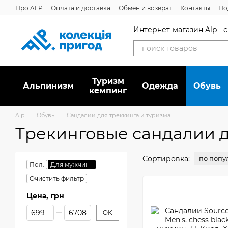
Перейти к основному контенту
Про ALP
Оплата и доставка
Обмен и возврат
Контакты
По
Отзывы о магазине
Дисконтная программа
Новости
Вака
Интернет-магазин Alp -
Туризм
Альпинизм
Oдежда
Обувь
кемпинг
Alp
Обувь
Сандалии для треккинга и туризма
Трекинговые сандалии 
Сортировка:
по попу
Пол:
Для мужчин
Очистить фильтр
Цена, грн
От Цена, грн
До Цена, грн
OK