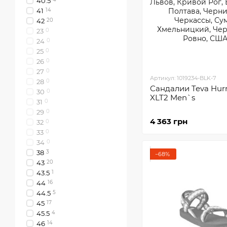
40.5
41
14
42
20
23
0
24
0
25
0
26
0
27
0
Артикул: 1019234-BLK-7
28
0
Сандалии Teva Hurr
30
0
XLT2 Men`s
31
0
29
0
4 363 грн
32
0
33
0
34
0
38
3
−68%
43
20
43.5
1
44
16
44.5
5
45
17
45.5
4
46
14