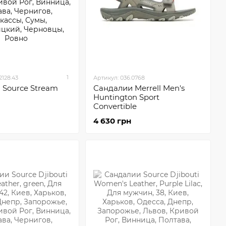
1
2128.43
Артикул: 036.0768
 Sourсe Stream
Сандалии Merrell Men's
Huntington Sport
Convertible
4 630 грн