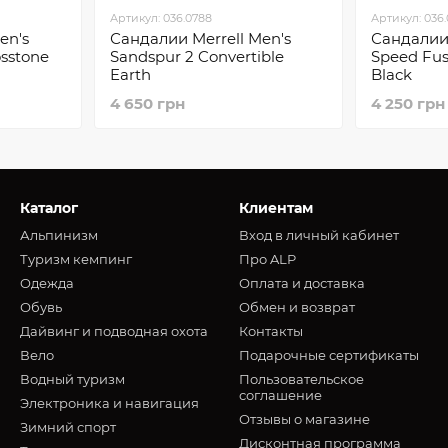
Артикул: 036.0788
Артикул: 036
en's
Сандалии Merrell Men's
Сандалии 
sstone
Sandspur 2 Convertible
Speed Fus
Earth
Black
4 650 грн
4 250 грн
Каталог
Клиентам
Альпинизм
Вход в личный кабинет
Туризм кемпинг
Про ALP
Oдежда
Оплата и доставка
Обувь
Обмен и возврат
Дайвинг и подводная охота
Контакты
Вело
Подарочные сертификаты
Водный туризм
Пользовательское
соглашение
Электроника и навигация
Отзывы о магазине
Зимний спорт
Дисконтная программа