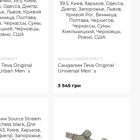
4010-BLK-7
Артикул: 1004006-BTEC-7
Teva Original
Сандалии Teva Original
 Urban Men`s
Universal Men`s
3 545 грн