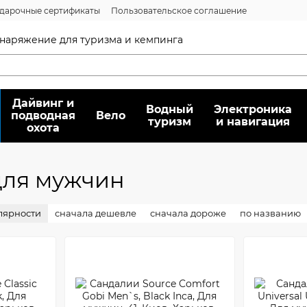
дарочные сертификаты
Пользовательское соглашение
нсии
Вопрос/ответ
Договор публичной оферты
 снаряжение для туризма и кемпинга
Дайвинг и
Водный
Электроника
подводная
Вело
туризм
и навигация
охота
для мужчин
лярности
сначала дешевле
сначала дороже
по названию