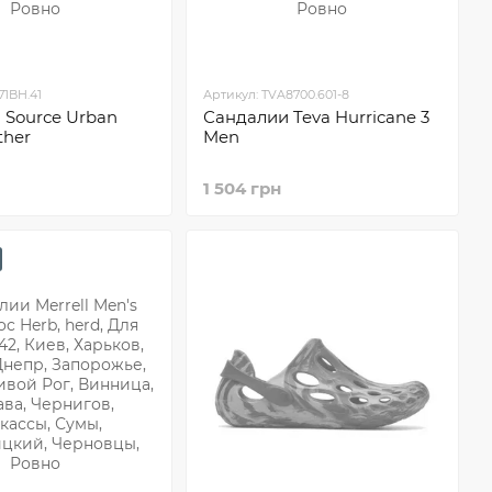
71BH.41
Артикул: TVA8700.601-8
 Sourсe Urban
Сандалии Teva Hurricane 3
ther
Men
1 504 грн