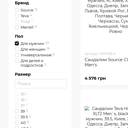
Бренд
Sourсe
10
Teva
4
Triop
0
Merrell
9
Пол
Для мужчин
23
Для женщин
19
Артикул: 10101128.41
Универсальные
6
Сандалии Sourсe Cl
Для детей и
Men's
подростков
3
Размер
4 576 грн
35
0
36
0
37
0
39
3
39.5
4
40
9
4