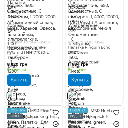
Артикул: 6975641885894
Артикул: PNG 141542
Палатка Naturehike
Палатка Pinguin Echo 1
Pyramid I NH17T030-L
DAC Green
8 820 грн
11 684 грн
В наличии
В наличии
Купить
Купить
НОВИНКА
НОВИНКА
ВИДЕО
ВИДЕО