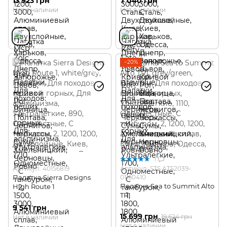
13 923 грн
7 040 грн
Нет в наличии
Нет в наличии
−20%
1
Артикул: 40156819
Артикул: STS ATS2039-
Палатка Sierra Designs
01160410
Палатка Sea to Summit Alto
High Route 1
TR1
9 541 грн
15 699 грн
19 624 грн
Нет в наличии
Нет в наличии