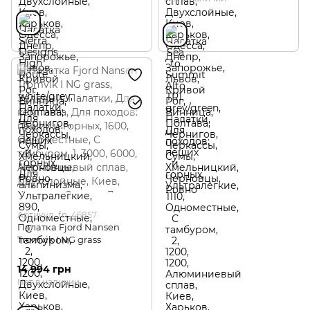
Артикул: fn_46857
Палатка Fjord Nansen
Tromvik I NG grass
14 994 грн
Нет в наличии