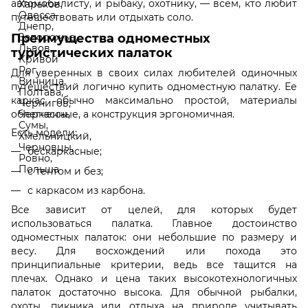
автомобилисту, и рыбаку, охотнику, — всем, кто любит
путешествовать или отдыхать соло.
Преимущества одноместных
туристических палаток
Для уверенных в своих силах любителей одиночных
путешествий логично купить одноместную палатку. Ее
каркас обычно максимально простой, материалы
облегченные, а конструкция эргономичная.
Есть модели:
бескаркасные;
с тентом и без;
с каркасом из карбона.
Все зависит от целей, для которых будет
использоваться палатка. Главное достоинство
одноместных палаток: они небольшие по размеру и
весу. Для восхождений или похода это
принципиальные критерии, ведь все тащится на
плечах. Однако и цена таких высокотехнологичных
палаток достаточно высока. Для обычной рыбалки,
охоты, пикника или отдыха на природе учитывать