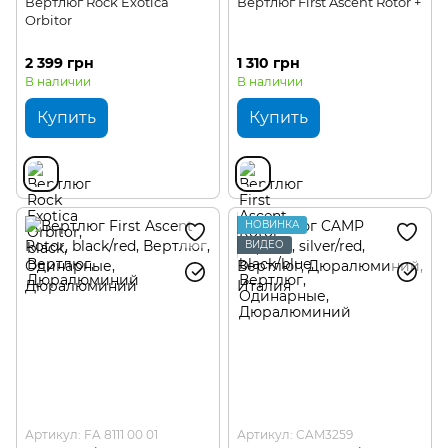
Вертлюг Rock Exotica
Вертлюг First Ascent Rotor +
Orbitor
2 399 грн
1 310 грн
В наличии
В наличии
Купить
Купить
НОВИНКА
ВИДЕО
Артикул: FA 8111 00 01
Артикул: CAM3259