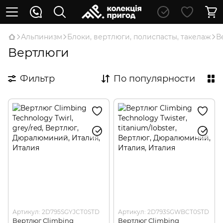
Альпинизм
Блоки, вертлюги, полиспасты, такелаж
В
Вертлюги
Фильтр
По популярности
Артикул: 2D795SGYJCT0STD
Артикул: 2D793SGWBCT0STD
Вертлюг Climbing
Вертлюг Climbing