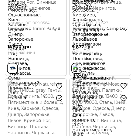
Артикул: 001.009.0564
Артикул: EC 120327
Тент-шатер Trimm Party S
Тент-шатёр Easy Camp Day
Tent
18 500 грн
9 877 грн
Нет в наличии
Нет в наличии