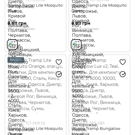
Шатёр Tramp Lite Mosquito
Шатёр Tramp Lite Mosquito
Blue
Green
8 811 грн
8 811 грн
Нет в наличии
Нет в наличии
ВИДЕО
Артикул: TLT-009.02
Артикул: TRT-085
Шатёр Tramp Lite Mosquito
Шатёр Tramp Bungalow
Orange
Lux v2