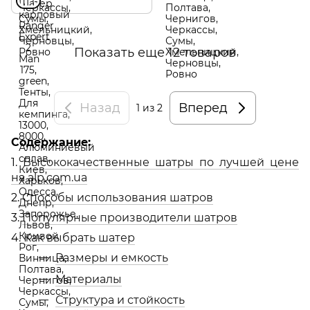
Показать еще 12 товаров
Назад
Вперед
1
из 2
Содержание:
1.
Высококачественные шатры по лучшей цене
на alp.com.ua
2.
Способы использования шатров
3.
Популярные производители шатров
4.
Как выбрать шатер
Размеры и емкость
Материалы
Структура и стойкость