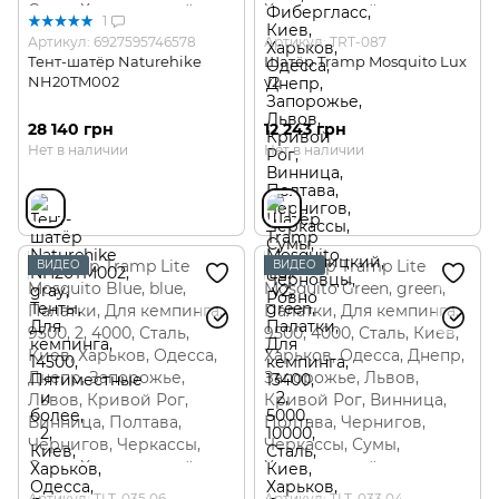
1
Артикул: 6927595746578
Артикул: TRT-087
Тент-шатёр Naturehike
Шатёр Tramp Mosquito Lux
NH20TM002
v2
28 140 грн
12 243 грн
Нет в наличии
Нет в наличии
ВИДЕО
ВИДЕО
Артикул: TLT-035.06
Артикул: TLT-033.04