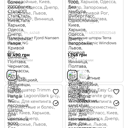
Артикул: fn_44148
Артикул: TI 4823081502548
Палатка-тент Fjord Nansen
Защитные шторы Terra
Hangar NG
Incognita Picnic Windows
10 490 грн
1 746 грн
Нет в наличии
Нет в наличии