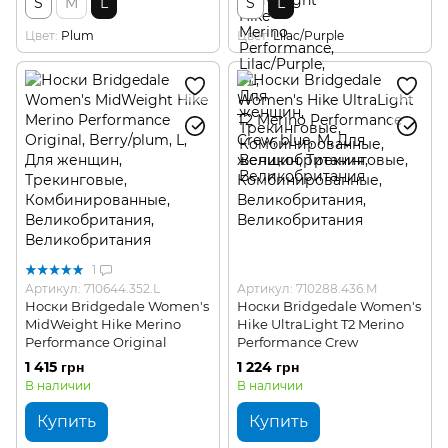
S
M
L
S
L
Цвет
Plum
Цвет
Lilac/Purple
1
Артикул: 710644.352.L
Артикул: 710288.436.M
Носки Bridgedale Women's
Носки Bridgedale Women's
MidWeight Hike Merino
Hike UltraLight T2 Merino
Performance Original
Performance Crew
1 415 грн
1 224 грн
В наличии
В наличии
Купить
Купить