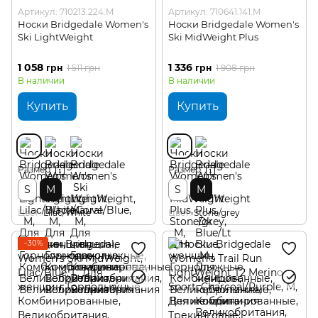
Артикул: 710213.224.M
Артикул: 710641.141.M
Носки Bridgedale Women's
Носки Bridgedale Women's
Ski LightWeight
Ski MidWeight Plus
1 058 грн
1 336 грн
1 511 грн
1 908 грн
В наличии
В наличии
Купить
Купить
Размер
Размер
S
M
S
M
Цвет
Lilac/White
Цвет
Stone/grey
−30%