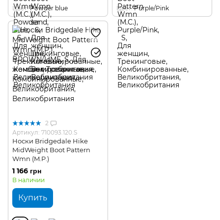
Цвет
Powder blue
Цвет
Purple/Pink
2
Артикул: 710093.120.S
Носки Bridgedale Hike
MidWeight Boot Pattern
Wmn (M.P.)
1 166 грн
В наличии
Купить