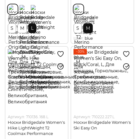
Размер
Размер
S
M
L
S
M
Цвет
Berry/plum
Цвет
blue
−30%
Артикул: 710136..168.L
Артикул: 710222.227.L
Носки Bridgedale Women's
Носки Bridgedale Women's
Hike LightWeight T2
Ski Easy On
Coolmax Performance