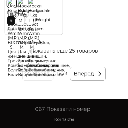
Размер
S
M
L
Цвет
BROWN/LIME
Показать еще 25 товаров
Назад
Вперед
1
из 3
067
Показати номер
Контакты