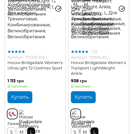
1
Артикул: 710206.305.L
Артикул: 710606.812.L
Носки Bridgedale Women's
Носки Bridgedale Women's
UltraLight T2 Coolmax Sport
Trailsport LightWeight
Ankle
1 113 грн
938 грн
В наличии
В наличии
Купить
Купить
Размер
Размер
S
M
L
S
M
L