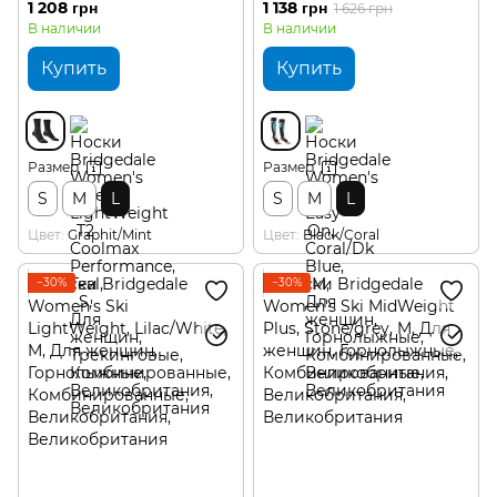
1 208 грн
1 138 грн
1 626 грн
В наличии
В наличии
Купить
Купить
Размер
Размер
S
M
L
S
M
L
Цвет
Graphit/Mint
Цвет
Black/Coral
−30%
−30%