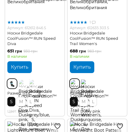
1
Артикул: 612612.846.S
Артикул: 612635.303.S
Носки Bridgedale
Носки Bridgedale
CoolFusion™ RUN Speed
CoolFusion™ RUN Speed
Diva
Trail Women's
651 грн
688 грн
930 грн
983 грн
В наличии
В наличии
Купить
Купить
Размер
Размер
S
M
L
S
M
L
Цвет
black
Цвет
Dusky pink