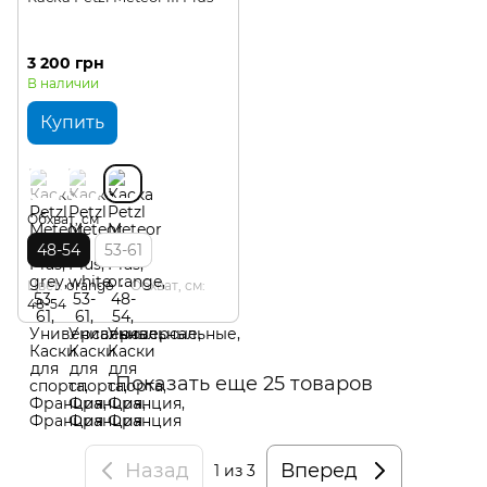
3 200 грн
В наличии
Купить
Обхват, см
48-54
53-61
Цвет
orange
Обхват, см
48-54
Показать еще 25 товаров
Назад
Вперед
1
из 3