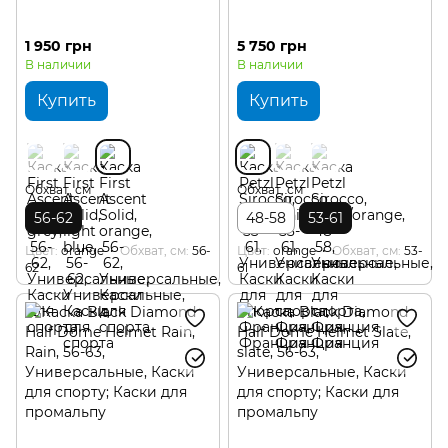
1 950 грн
5 750 грн
В наличии
В наличии
Купить
Купить
Обхват, см
Обхват, см
56-62
48-58
53-61
Цвет
orange
Обхват, см
56-
Цвет
orange
Обхват, см
53-
62
61