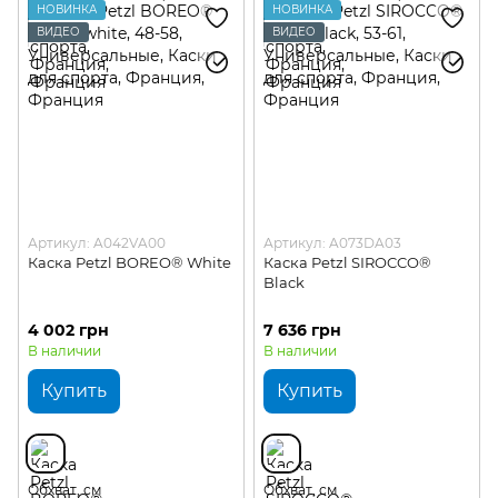
НОВИНКА
НОВИНКА
ВИДЕО
ВИДЕО
Артикул: A042VA00
Артикул: A073DA03
Каска Petzl BOREO® White
Каска Petzl SIROCCO®
Black
4 002 грн
7 636 грн
В наличии
В наличии
Купить
Купить
Обхват, см
Обхват, см