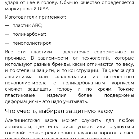
удара от нее в голову. Обычно
качество
определяется
маркировкой UIAA.
Изготовители применяют:
пластик АВС;
поликарбонат;
пенополистирол.
Все эти пластики – достаточно современные и
прочные. В зависимости от технологий, которые
используют разные бренды, каски отличаются по весу,
и по степени защиты, и по
конструкции
. Так,
каска для
альпинизма или скалолазания из вспененного
пенополистирола с поликарбонатным корпусом
сможет защищать голову и по краям. Тонкие
пластиковые изделия более подвержены
деформациям – это надо учитывать.
Что учесть, выбирая защитную каску
А
льпинистская каска
может служить для любой
активности, где есть риск упасть или стукнуться
головой: горные реки полны валунов и порогов, а
снег
может быть таким же жестким, как и асфальт: