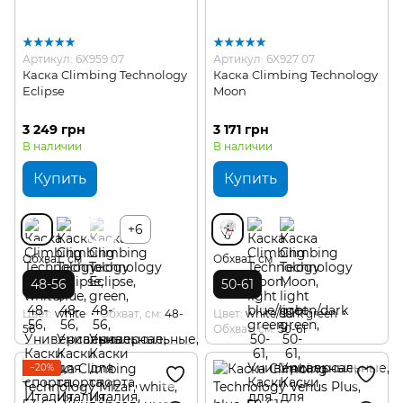
Артикул: 6X959 07
Артикул: 6X927 07
Каска Climbing Technology
Каска Climbing Technology
Eclipse
Moon
3 249 грн
3 171 грн
В наличии
В наличии
Купить
Купить
+6
Обхват, см
Обхват, см
48-56
50-61
Цвет
white
Обхват, см
48-
Цвет
white/dark green
56
Обхват, см
50-61
−20%