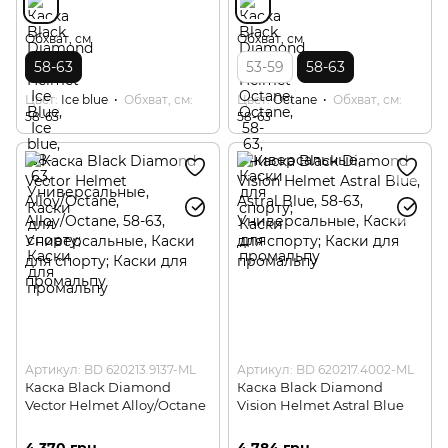
Обхват, см
Обхват, см
58-63
53-59
58-63
Цвет
Ice blue
Обхват, см
Цвет
Octane
Обхват, см
58-63
58-63
Артикул: BD 620213.9137-ML
Артикул: BD 620217.4002-ML
Каска Black Diamond
Каска Black Diamond
Vector Helmet Alloy/Octane
Vision Helmet Astral Blue
4 370 грн
4 784 грн