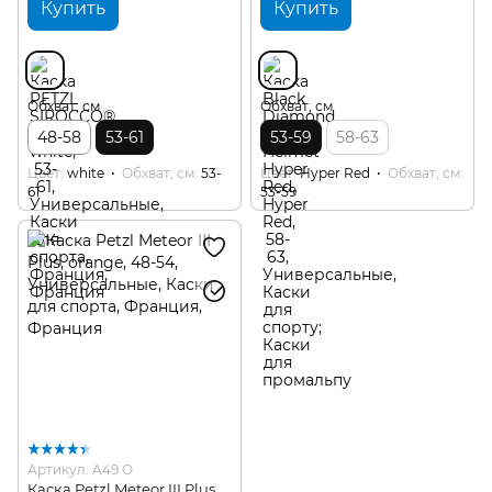
Купить
Купить
Обхват, см
Обхват, см
48-58
53-61
53-59
58-63
Цвет
white
Обхват, см
53-
Цвет
Hyper Red
Обхват, см
61
53-59
Артикул: A49 O
Каска Petzl Meteor III Plus