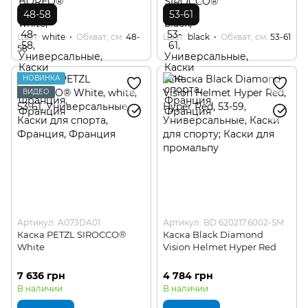
48-58
53-61
Цвет
white
Обхват, см
48-
Цвет
black
Обхват, см
53-61
58
НОВИНКА
ВИДЕО
Артикул: A073DA01
Артикул: BD 620217.6002-SM
Каска PETZL SIROCCO®
Каска Black Diamond
White
Vision Helmet Hyper Red
7 636 грн
4 784 грн
В наличии
В наличии