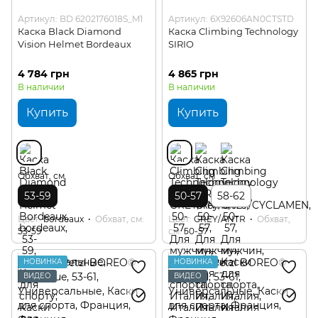
Артикул: BD 6202176018S_M1
Артикул: 6X92606AN0CTSTD
Каска Black Diamond
Каска Climbing Technology
Vision Helmet Bordeaux
SIRIO
4 784 грн
4 865 грн
В наличии
В наличии
Купить
Купить
Обхват, см
Обхват, см
53-59
50-57
58-62
Цвет
bordeaux
Обхват, см
Цвет
GREY/ANTR
Обхват,
53-59
см
50-57
НОВИНКА
НОВИНКА
ВИДЕО
ВИДЕО