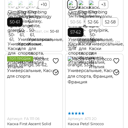
+10
+3
Обхват, см
Обхват, см
50-61
50-56
52-56
52-58
Цвет
pink
Обхват, см
50-61
57-62
Цвет
blue/green
Обхват, см
57-62
ТОП ПРОДАЖ
Артикул: FA 1111 06
Артикул: A73 2O
Каска First Ascent Solid
Каска Petzl Sirocco