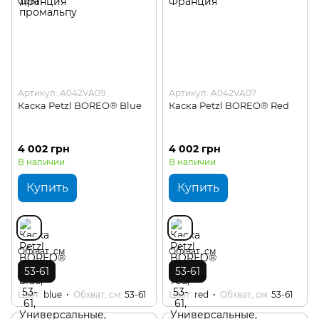
Артикул: A042VA09
Артикул: A042VA07
Каска Petzl BOREO® Blue
Каска Petzl BOREO® Red
4 002 грн
4 002 грн
В наличии
В наличии
Купить
Купить
Обхват, см
Обхват, см
53-61
53-61
Цвет
blue
Обхват, см
53-61
Цвет
red
Обхват, см
53-61