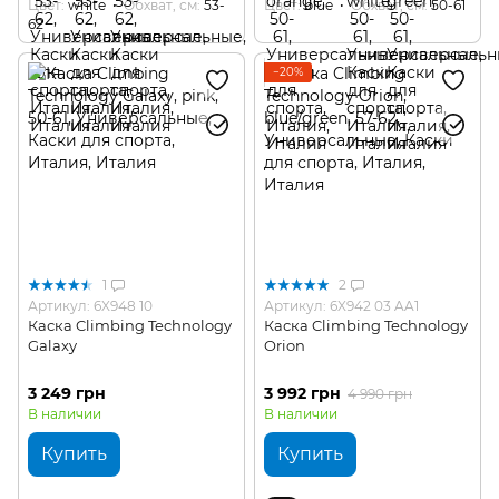
Цвет
white
Обхват, см
53-
Цвет
blue
Обхват, см
50-61
62
−20%
1
2
Артикул: 6X948 10
Артикул: 6X942 03 AA1
Каска Climbing Technology
Каска Climbing Technology
Galaxy
Orion
3 249 грн
3 992 грн
4 990 грн
В наличии
В наличии
Купить
Купить