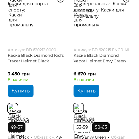
Артикул: BD 620212.0000
Артикул: BD 620215.ENGR-ML
Каска Black Diamond Kid's
Каска Black Diamond
Tracer Helmet Black
Vapor Helmet Envy Green
3 450 грн
6 670 грн
В наличии
В наличии
Купить
Купить
Обхват, см
Обхват, см
49-57
53-59
58-63
Цвет
black
Обхват, см
49-
Цвет
Envy Green
Обхват,