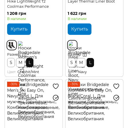
Hike LightWeight T2
Layer Thermal Liner Boot
Coolmax Performance
1 208 грн
1 622 грн
В наличии
В наличии
Купить
Купить
Размер
Размер
S
M
L
S
M
L
Цвет
Graphit/Mint
Цвет
Navy
−30%
−30%