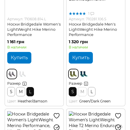
1
Артикул: 710608.814.L
Артикул: 710281.106.S
Носки Bridgedale Women's
Носки Bridgedale Men's
LightWeight Hike Merino
LightWeight Hike Merino
Performance
Performance
1 161 грн
1 320 грн
В наличии
В наличии
Купить
Купить
Размер
Размер
S
M
L
S
M
L
Цвет
Heather/damson
Цвет
Green/Dark Green