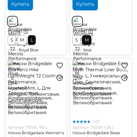
Купить
Купить
Размер
Размер
S
M
L
S
M
Цвет
Royal Blue
Цвет
blue
1
Артикул: 710136..168.L
Артикул: 710530.428.L
Носки Bridgedale Women's
Носки Bridgedale Base