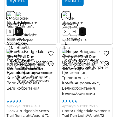
Купить
Купить
Размер
Размер
S
M
S
M
L
Цвет
Stone/grey
Цвет
Lilac/Blue
Артикул: 710199.845.L
Артикул: 710200.260.M
Носки Bridgedale Men's
Носки Bridgedale Women's
Trail Run LightWeight T2
Trail Run LightWeight T2