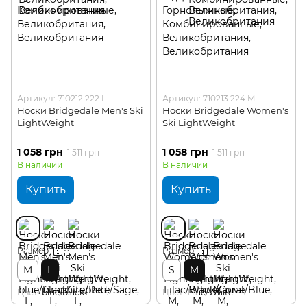
Артикул: 710212.222.L
Артикул: 710213.224.M
Носки Bridgedale Men's Ski
Носки Bridgedale Women's
LightWeight
Ski LightWeight
1 058 грн
1 058 грн
1 511 грн
1 511 грн
В наличии
В наличии
Купить
Купить
Размер
Размер
M
L
S
M
Цвет
blue/black
Цвет
Lilac/White