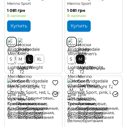
Merino Sport
Merino Sport
1 081 грн
1 081 грн
В наличии
В наличии
Купить
Купить
Размер
Размер
S
M
L
XL
S
M
Цвет
black
Цвет
Charcoal/Purple