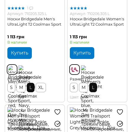
1
Артикул: 710205.325.L
Артикул: 710206.305.L
Носки Bridgedale Men's
Носки Bridgedale Women's
UltraLight T2 Coolmax Sport
UltraLight T2 Coolmax Sport
1 113 грн
1 113 грн
В наличии
В наличии
Купить
Купить
Размер
Размер
S
M
L
XL
S
M
L
Цвет
red
Цвет
pink