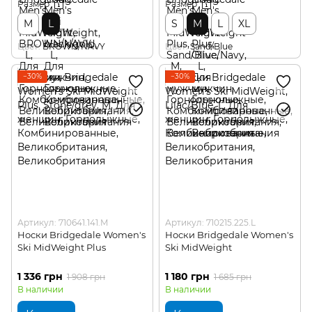
Размер
Размер
M
L
S
M
L
XL
Цвет
BROWN/NAVY
Цвет
Sand/Blue
−30%
−30%
Артикул: 710641.141.M
Артикул: 710215.225.L
Носки Bridgedale Women's
Носки Bridgedale Women's
Ski MidWeight Plus
Ski MidWeight
1 336 грн
1 180 грн
1 908 грн
1 685 грн
В наличии
В наличии