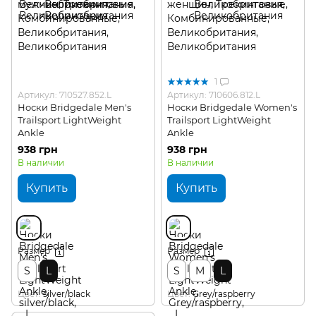
1
Артикул: 710527.852.L
Артикул: 710606.812.L
Носки Bridgedale Men's
Носки Bridgedale Women's
Trailsport LightWeight
Trailsport LightWeight
Ankle
Ankle
938 грн
938 грн
В наличии
В наличии
Купить
Купить
Размер
Размер
S
L
S
M
L
Цвет
silver/black
Цвет
Grey/raspberry