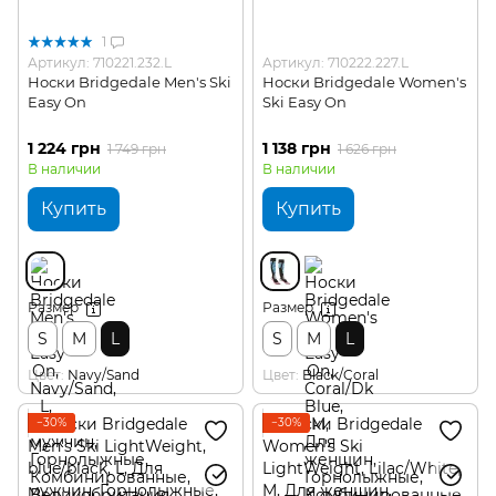
1
Артикул: 710221.232.L
Артикул: 710222.227.L
Носки Bridgedale Men's Ski
Носки Bridgedale Women's
Easy On
Ski Easy On
1 224 грн
1 138 грн
1 749 грн
1 626 грн
В наличии
В наличии
Купить
Купить
Размер
Размер
S
M
L
S
M
L
Цвет
Navy/Sand
Цвет
Black/Coral
−30%
−30%