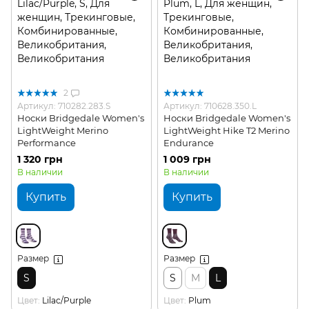
2
Артикул: 710282.283.S
Артикул: 710628.350.L
Носки Bridgedale Women's
Носки Bridgedale Women's
LightWeight Merino
LightWeight Hike T2 Merino
Performance
Endurance
1 320 грн
1 009 грн
В наличии
В наличии
Купить
Купить
Размер
Размер
S
S
M
L
Цвет
Lilac/Purple
Цвет
Plum