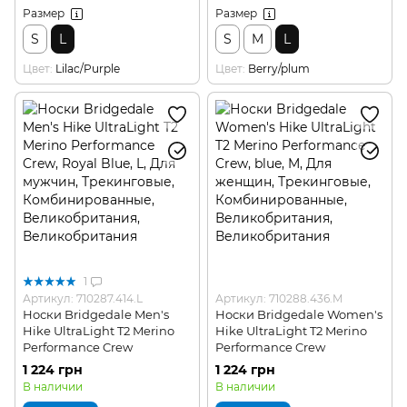
Размер
Размер
S
L
S
M
L
Цвет
Lilac/Purple
Цвет
Berry/plum
1
Артикул: 710287.414.L
Артикул: 710288.436.M
Носки Bridgedale Men's
Носки Bridgedale Women's
Hike UltraLight T2 Merino
Hike UltraLight T2 Merino
Performance Crew
Performance Crew
1 224 грн
1 224 грн
В наличии
В наличии