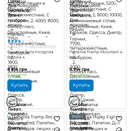
1
Артикул: TI 4823081505532
Артикул: TRT-024
Палатка Terra Incognita
Палатка Tramp Mountain 4
Baltora 4
(v2)
8 814 грн
11 914 грн
В наличии
В наличии
Купить
Купить
ВИДЕО