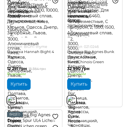
Артикул: BIGHT thyme
Артикул: 021.0246
Палатка Hannah Bight 4
Палатка Big Agnes Bunk
Thyme
House 4 Prairie
Sand/Chinois Green
12 291 грн
32 990 грн
15 364 грн
В наличии
В наличии
Купить
Купить
ВИДЕО