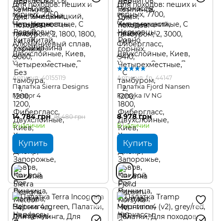
Артикул: 40155119
Артикул: fn_44147
Палатка Sierra Designs
Палатка Fjord Nansen
Meteor 4
Korsyka IV NG
14 784 грн
8 978 грн
18 480 грн
В наличии
В наличии
Купить
Купить