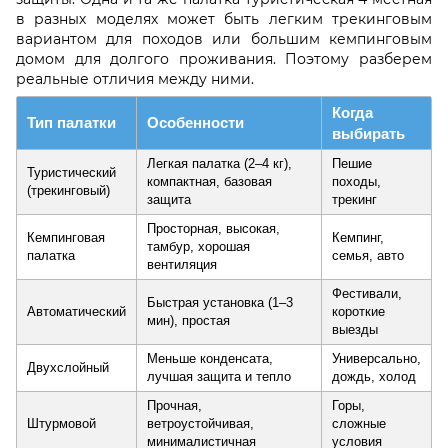
в разных моделях может быть легким трекинговым
вариантом для походов или большим кемпинговым
домом для долгого проживания. Поэтому разберем
реальные отличия между ними.
Когда
Тип палатки
Особенности
выбирать
Легкая палатка (2–4 кг),
Пешие
Туристический
компактная, базовая
походы,
(трекинговый)
защита
трекинг
Просторная, высокая,
Кемпинговая
Кемпинг,
тамбур, хорошая
палатка
семья, авто
вентиляция
Фестивали,
Быстрая установка (1–3
Автоматический
короткие
мин), простая
выезды
Меньше конденсата,
Универсально,
Двухслойный
лучшая защита и тепло
дождь, холод
Прочная,
Горы,
Штурмовой
ветроустойчивая,
сложные
минималистичная
условия