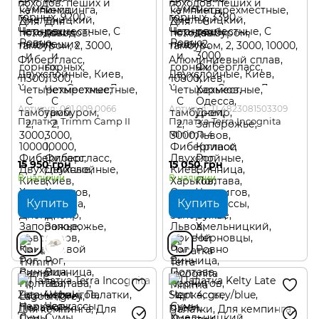
Артикул: 001.009.0066
Артикул: TI 4823081503309
Палатка Trimm Camp II
Палатка Terra Incognita
Minima 4
15 950 грн
15 050 грн
В наличии
В наличии
Купить
Купить