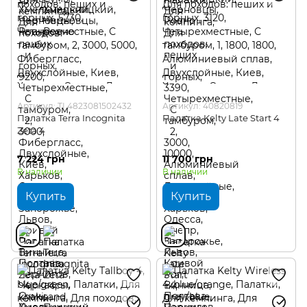
Артикул: TI 4823081502432
Артикул: 40820819
Палатка Terra Incognita
Палатка Kelty Late Start 4
Zeta 4
7 224 грн
11 700 грн
В наличии
В наличии
Купить
Купить