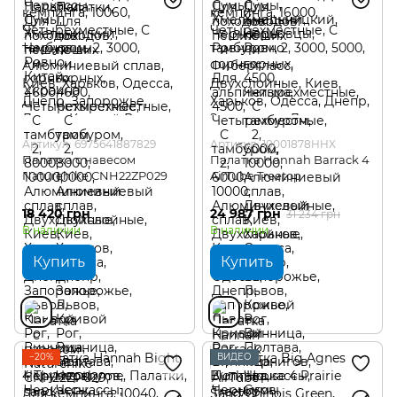
Артикул: 6975641887829
Артикул: 10001878HHX
Палатка с навесом
Палатка Hannah Barrack 4
Naturehike CNH22ZP029
AirTube Treetop
18 420 грн
24 987 грн
31 234 грн
В наличии
В наличии
Купить
Купить
−20%
ВИДЕО