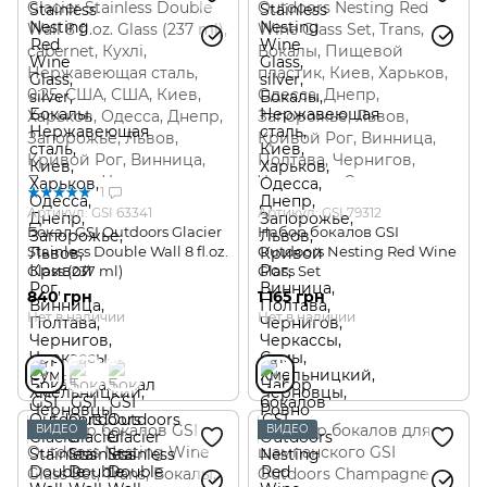
1
Артикул: GSI 63341
Артикул: GSI 79312
Бокал GSI Outdoors Glacier
Набор бокалов GSI
Stainless Double Wall 8 fl.oz.
Outdoors Nesting Red Wine
Glass (237 ml)
Glass Set
840 грн
1 165 грн
Нет в наличии
Нет в наличии
ВИДЕО
ВИДЕО