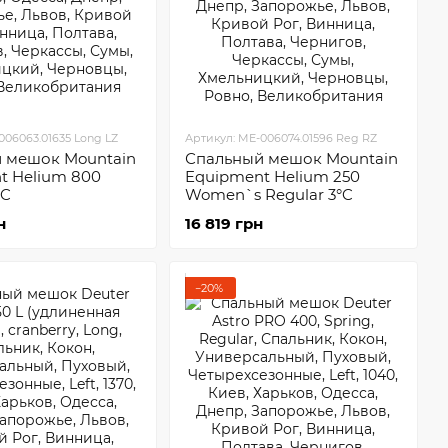
006063.01635 Long LZ
Артикул: ME-006074.01596 Reg RZ
 мешок Mountain
Спальный мешок Mountain
t Helium 800
Equipment Helium 250
°C
Women`s Regular 3°C
н
16 819 грн
−20%