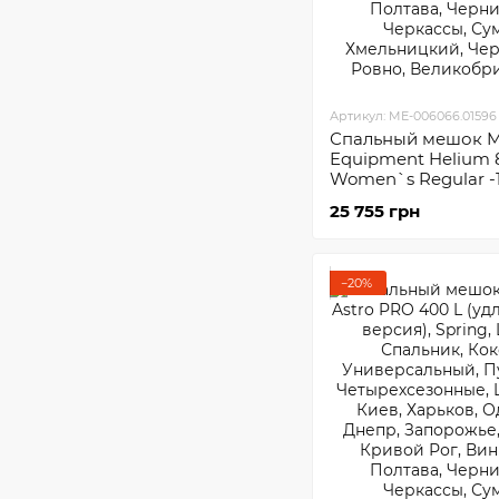
Артикул: ME-006066.01596
Спальный мешок M
Equipment Helium 
Women`s Regular -
25 755 грн
−20%