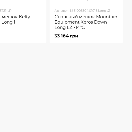
3721-LR
Артикул: ME-003504.01018.LongLZ
 мешок Kelty
Спальный мешок Mountain
 Long I
Equipment Xeros Down
Long LZ -14°C
33 184 грн