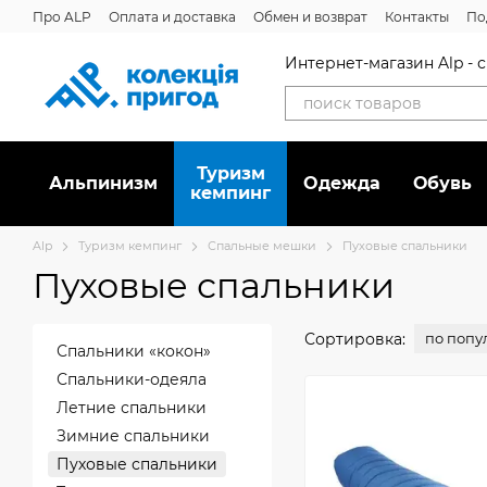
Перейти к основному контенту
Про ALP
Оплата и доставка
Обмен и возврат
Контакты
По
Интернет-магазин Alp -
Туризм
Альпинизм
Oдежда
Обувь
кемпинг
Alp
Туризм кемпинг
Спальные мешки
Пуховые спальники
Пуховые спальники
Сортировка:
по попу
Спальники «кокон»
Спальники-одеяла
Летние спальники
Зимние спальники
Пуховые спальники