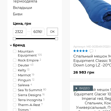
Термоодеяла
Вкладыши
Биви
Цена, грн
От Цена, грн
До Цена, грн
OK
Бренд
Артикул: ME-003549.01320 
1
Mountain
Equipment
105
Спальный мешок M
Rock Empire
2
Equipment Classic 
Down Long LZ -20°
Deuter
43
Kelty
13
26 983 грн
Marmot
19
Pinguin
12
Salewa
4
ВИДЕО
Sea To Summit
80
Sierra Designs
16
Terra Incognita
5
Therm-A-Rest
7
Trimm
1