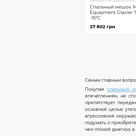
Артикул: ME-003520.01040
Спальный мешок M
Equipment Glacier 
-15°C
27 802 грн
Самым главным вопросо
Покупая
спальный м
впечатлениям, не сто
препятствует переда
основной целью утеп
агрессивной окружаю
подумать о приобрете
чем плохой диагноз, а