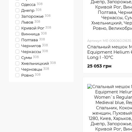
Одесса
308
Днепр
308
Запорожье
308
Львов
308
Кривой Рог
308
Винница
308
Полтава
308
Артикул: ME-006060.01635
Чернигов
308
Спальный мешок M
Черкассы
308
Equipment Helium 
Long I -10°C
Сумы
308
Хмельницкий
308
25 053 грн
Черновцы
308
Ровно
308