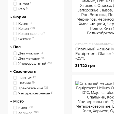
Turbat
1
Rab
8
Форма
Квилт
14
Кокон
298
Кокон-одеяло
2
Одеяло
2
Артикул: ME-003515.01040
Пол
Спальный мешок M
Для мужчин
13
Equipment Glacier 
-25°C
Для женщин
65
Универсальный
238
31 722 грн
Сезонность
Зимние
92
Летние
19
Трехсезонные
126
Четырехсезонные
61
Місто
Киев
308
Харьков
308