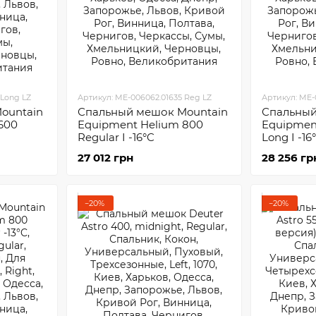
 Long LZ
Артикул: ME-006062.01635 Reg LZ
Артикул: ME-
ountain
Спальный мешок Mountain
Спальный
600
Equipment Helium 800
Equipmen
Regular I -16°C
Long I -16
27 012 грн
28 256 гр
−20%
−20%