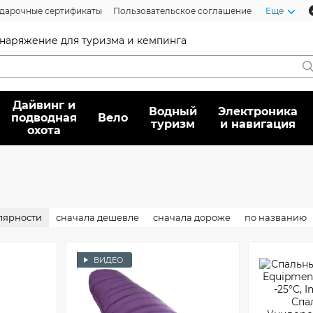
дарочные сертификаты
Пользовательское соглашение
Еще
 снаряжение для туризма и кемпинга
Дайвинг и
Водный
Электроника
подводная
Вело
туризм
и навигация
охота
лярности
сначала дешевле
сначала дороже
по названию
ВИДЕО