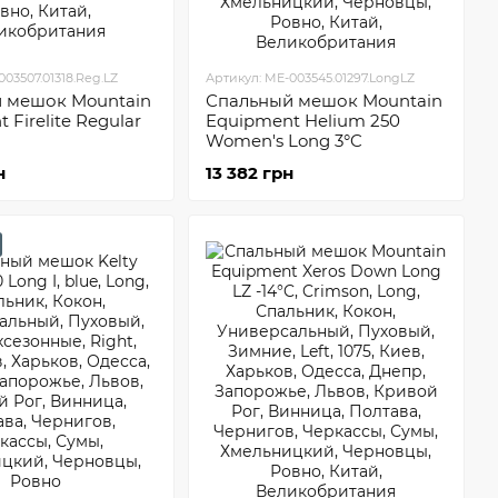
03507.01318.Reg.LZ
Артикул: ME-003545.01297.LongLZ
 мешок Mountain
Спальный мешок Mountain
 Firelite Regular
Equipment Helium 250
Women's Long 3°C
н
13 382 грн