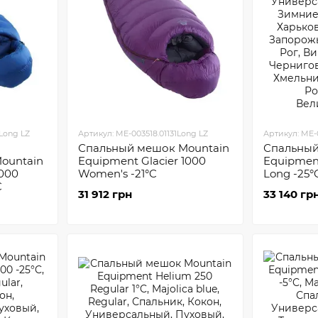
Long LZ
Артикул: ME-003518.01131Long LZ
Артикул: ME-
Спальный мешок Mountain
Спальный
ountain
Equipment Glacier 1000
Equipment
1000
Women's -21°C
Long -25°
C
31 912 грн
33 140 гр