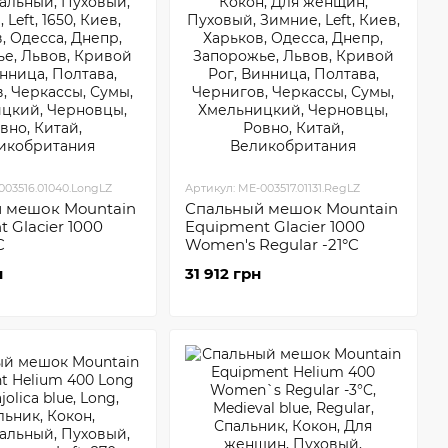
003516.01040.LongLZ
Артикул: ME-003517.01131.RegLZ
 мешок Mountain
Спальный мешок Mountain
 Glacier 1000
Equipment Glacier 1000
C
Women's Regular -21°C
н
31 912 грн