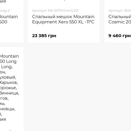
LongLZ
Артикул: ME-20710.044.XLRZ
Артикул: 3541
ountain
Спальный мешок Mountain
Спальный
600
Equipment Xero 550 XL -11°C
Cosmic 20
23 385 грн
9 460 грн