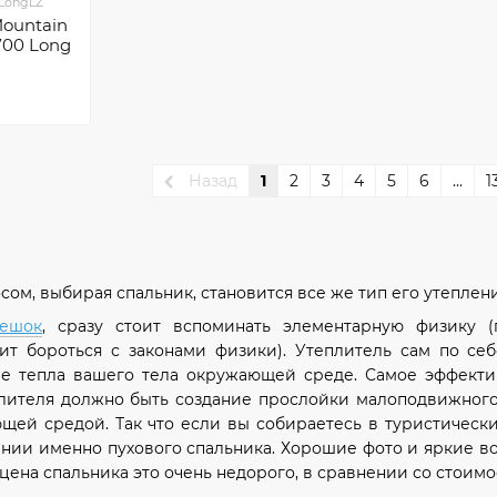
.LongLZ
ountain
700 Long
Назад
1
2
3
4
5
6
...
1
м, выбирая спальник, становится все же тип его утепления
ешок
, сразу стоит вспоминать элементарную физику 
ит бороться с законами физики). Утеплитель сам по себ
че тепла вашего тела окружающей среде. Самое эффектив
лителя должно быть создание прослойки малоподвижного в
щей средой. Так что если вы собираетесь в туристически
нии именно пухового спальника. Хорошие фото и яркие во
 цена спальника это очень недорого, в сравнении со стоим