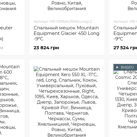
Артикул: ME-003524.01040.LongLZ
Артикул: ME-0
euter
Спальный мешок Mountain
Спальный
Equipment Glacier 450 Long
Equipment
я)
-9°C
-9°C
23 824 грн
27 524 гр
рн
ВИДЕО