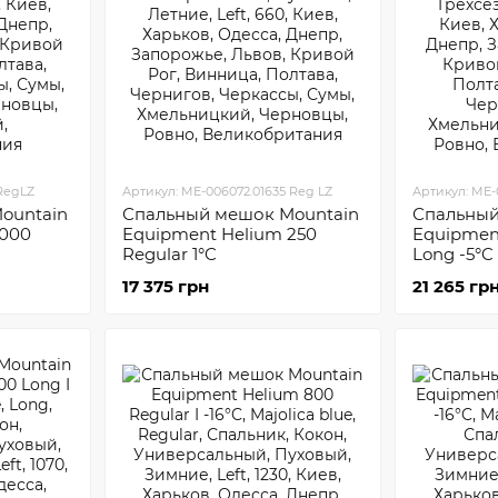
.RegLZ
Артикул: ME-006072.01635 Reg LZ
Артикул: ME-
ountain
Спальный мешок Mountain
Спальный
1000
Equipment Helium 250
Equipmen
Regular 1°C
Long -5°C
17 375 грн
21 265 гр