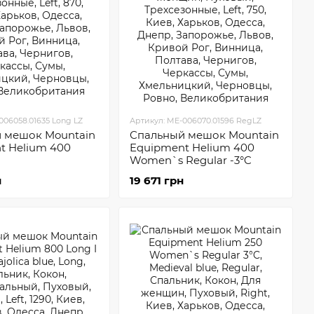
006058.01635 Long LZ
Артикул: ME-006070.01596 RegLZ
 мешок Mountain
Спальный мешок Mountain
t Helium 400
Equipment Helium 400
Women`s Regular -3°C
н
19 671 грн