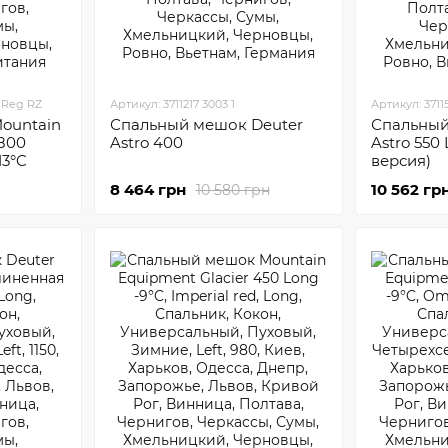
 Reg RZ
Артикул: 3711217 3003 1
Артикул: 37115
ountain
Спальный мешок Deuter
Спальный
800
Astro 400
Astro 550
13°C
версия)
8 464 грн
10 562 гр
10 580 грн