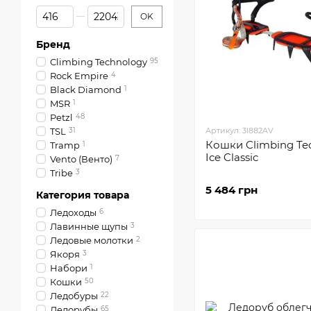
От Цена, грн
До Цена, грн
OK
Бренд
Climbing Technology
95
Rock Empire
4
Black Diamond
1
MSR
1
Petzl
48
TSL
31
Артикул: 3I882AV
Кошки Climbing Te
Tramp
1
Ice Classic
Vento (Венто)
7
Tribe
3
5 484 грн
Категория товара
Ледоходы
6
Лавинные щупы
3
Ледовые молотки
2
Якоря
3
Набори
1
Кошки
50
Ледобуры
22
Ледорубы
65