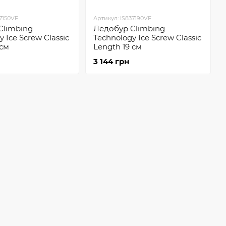
37150VF
Артикул: IS837190VF
Climbing
Ледобур Climbing
 Ice Screw Classic
Technology Ice Screw Classic
 см
Length 19 см
3 144 грн