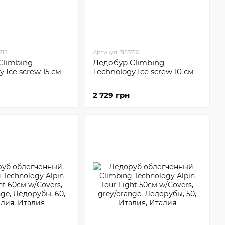
715
Артикул: 3I83710
Climbing
Ледобур Climbing
 Ice screw 15 см
Technology Ice screw 10 см
2 729 грн