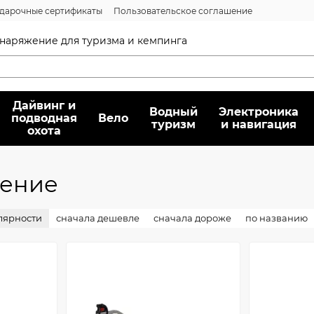
дарочные сертификаты
Пользовательское соглашение
нсии
Вопрос/ответ
Договор публичной оферты
 снаряжение для туризма и кемпинга
Дайвинг и
Водный
Электроника
подводная
Вело
туризм
и навигация
охота
жение
лярности
сначала дешевле
сначала дороже
по названию