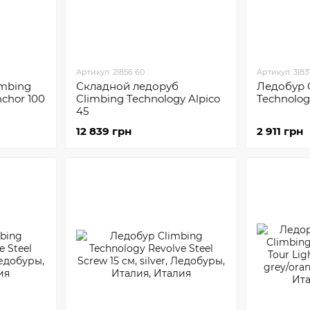
Артикул: 2I856 60
Артикул: 3I83
imbing
Складной ледоруб
Ледобур 
chor 100
Climbing Technology Alpico
Technology
45
12 839 грн
2 911 грн