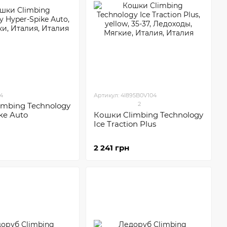
94
Артикул: 4I895B0V104
2
imbing Technology
ke Auto
Кошки Climbing Technology
Ice Traction Plus
2 241 грн