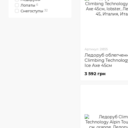
Лопаты
6
Снегоступы
32
Артикул: 2I855
Ледоруб облегчен
Climbing Technology
Ice Axe 45см
3 592 грн