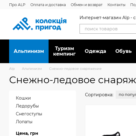
Перейти к основному контенту
Про ALP
Оплата и доставка
Обмен и возврат
Контакты
По
Отзывы о магазине
Дисконтная программа
Новости
Вака
Интернет-магазин Alp -
Туризм
Альпинизм
Oдежда
Обувь
кемпинг
Alp
Альпинизм
Снежно-ледовое снаряжение
Снежно-ледовое снаря
Сортировка:
по попу
Кошки
Ледорубы
Снегоступы
Лопаты
Цена, грн