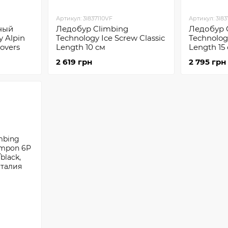
Артикул: 3I837110VF
Артикул: 3I8
ный
Ледобур Climbing
Ледобур 
y Alpin
Technology Ice Screw Classic
Technology
overs
Length 10 см
Length 15
2 619 грн
2 795 грн