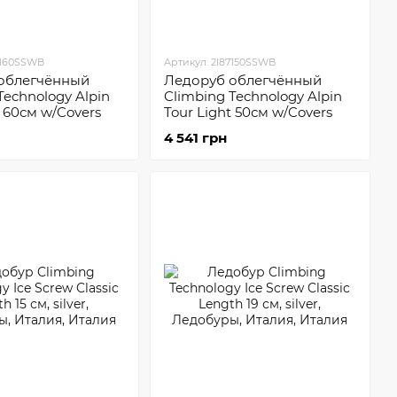
7160SSWB
Артикул: 2I87150SSWB
облегчённый
Ледоруб облегчённый
Technology Alpin
Climbing Technology Alpin
t 60см w/Covers
Tour Light 50см w/Covers
4 541 грн