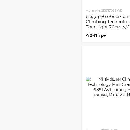
Артикул: 2I87170SSWB
Ледоруб облегчён
Climbing Technolog
Tour Light 70см w/C
4 541 грн