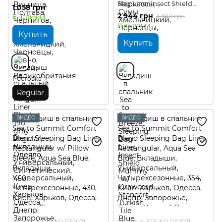
Bag Liner Insect Shield
1 058 грн
Mummy w/ Drawcord
2 944 грн
3 680 грн
В наличии
Standart
В наличии
Купить
Купить
Ростовка
Regular
ВИДЕО
ВИДЕО
Артикул: STS ASL032071-
Артикул: STS ASL032071-