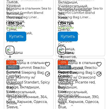
250201
200202
Вкладиш в спальник Sea to
Вкладиш в спальник Sea to
Summit Comfort Blend
Summit Comfort Blend
Sleeping Bag Liner
Sleeping Bag Liner
Rectangular w/ Pillow
Rectangular
1 656 грн
1 334 грн
Sleeve
В наличии
В наличии
Купить
Купить
−20%
−20%
ВИДЕО
ВИДЕО