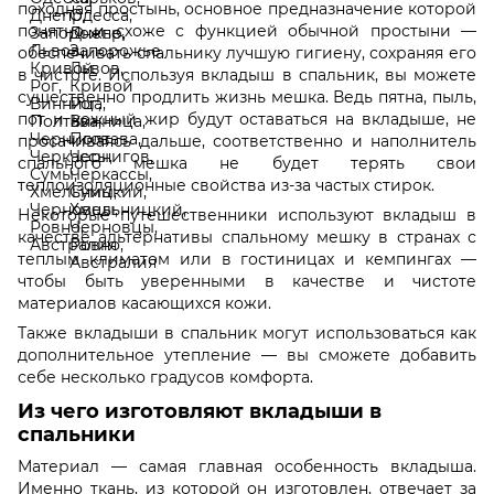
походная простынь, основное предназначение которой
понятно и схоже с функцией обычной простыни —
обеспечивать спальнику лучшую гигиену, сохраняя его
в чистоте. Используя вкладыш в спальник, вы можете
существенно продлить жизнь мешка. Ведь пятна, пыль,
пот и кожный жир будут оставаться на вкладыше, не
просачиваясь дальше, соответственно и наполнитель
спального мешка не будет терять свои
теплоизоляционные свойства из-за частых стирок.
Некоторые путешественники используют вкладыш в
качестве альтернативы спальному мешку в странах с
теплым климатом или в гостиницах и кемпингах —
чтобы быть уверенными в качестве и чистоте
материалов касающихся кожи.
Также вкладыши в спальник могут использоваться как
дополнительное утепление — вы сможете добавить
себе несколько градусов комфорта.
Из чего изготовляют вкладыши в
спальники
Материал — самая главная особенность вкладыша.
Именно ткань, из которой он изготовлен, отвечает за