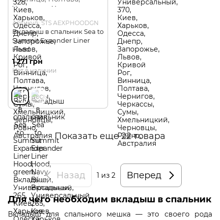
Артикул: STS AEXPHOODGN
Вкладыш в спальник Sea to
Summit Expander Liner
Hood
1 271 грн
Нет в наличии
Показать еще 22 товара
Назад
Вперед
1
из 2
Для чего необходим вкладыш в спальник
Вкладыш для спального мешка — это своего рода