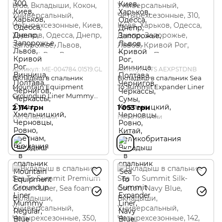
Артикул: ME-004784.01519.GL
Артикул: STS AEXPSTDNB
Вкладыш в спальник
Вкладыш в спальник Sea
Mountain Equipment
To Summit Expander Liner
Groundup Liner Mummy
Regular
2 114 грн
1 053 грн
Нет в наличии
Нет в наличии