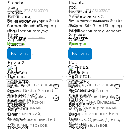
Артикул: STS ASL031061-
Артикул: STS ASL032051-
190906
191802
Вкладиш в спальник Sea to
Вкладиш в спальник Sea to
Summit Reactor Sleeping
Summit Silk Blend Sleeping
Bag Liner Mummy w/
Bag Liner Mummy Standart
Drawcord Standart
1 987 грн
4 278 грн
2 484 грн
В наличии
В наличии
Купить
Купить