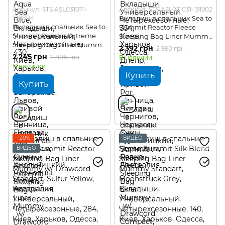
Артикул: STS ASL031071-
Артикул: STS ASL031031-191902
190804
Вкладиш в спальник Sea to
Вкладиш в спальник Sea to
Summit Reactor Fleece
Summit Reactor Extreme
Sleeping Bag Liner Mummy
Sleeping Bag Liner Mummy
w/ Drawcord Compact
2 392 грн
2 990 грн
w/ Drawcord Standart
2 245 грн
2 806 грн
В наличии
В наличии
Купить
Купить
−20%
ВИДЕО
ВИДЕО