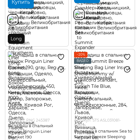
Купить
Ростовка
Long
−20%
ВИДЕО
Артикул: PNG 245387
Артикул: STS ASL031081-
Вкладыш в спальный
191606
Вкладиш в спальник Sea to
мешок Pinguin Liner
Summit Breeze Sleeping
Blanket 190