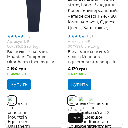
1
1
Артикул: ME-
Артикул: ME-
004785.01286.Reg
004799.01519.Long
Вкладыш в спальник
Вкладыш в спальный
Mountain Equipment
мешок Mountain
Ultratherm Liner Regular
Equipment Groundup Liner
Long
2 194 грн
4 139 грн
В наличии
В наличии
Купить
Купить
Ростовка
Long