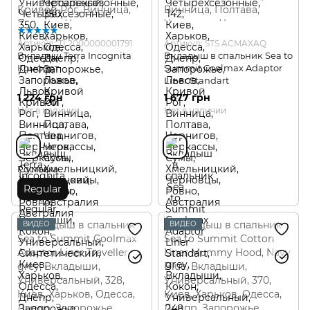
Артикул: TI 2000000001791
Артикул: STS ACMAXAQ
Вкладыш Terra Incognita
Вкладыш в спальник Sea to
Комфорт
Summit Coolmax Adaptor
Liner Standart
1 224 грн
1 677 грн
Нет в наличии
Нет в наличии
Ростовка
Regular
ВИДЕО
ВИДЕО