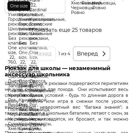
One size
Показать еще 25 товаров
Назад
Вперед
1
из 4
Рюкзак для школы — незаменимый
аксессуар школьника
Школьные ранцы и рюкзаки подвергаются перипетиям
не хуже рюкзаков для похода. Они испытывают весь
спектр погодных условий - будь то длинная дорога в
школу в ливень или игра в снежки после уроков;
выдерживают невероятный вес "багажа знаний"; а
также участвуют в школьных баталиях, летают с окон, за
них тянут, на них садятся, их бросают, и так можно
продолжать долго.
Прежде чем
купить рюкзак,
нужно учитывать его