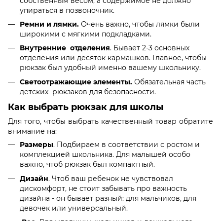
собственным весом, а содержимое не должно
упираться в
позвоночник
.
Ремни и лямки.
Очень важно, чтобы лямки были
широкими с мягкими подкладками.
Внутренние отделения
. Бывает 2-3 основных
отделения или десяток кармашков. Главное, чтобы
рюкзак был
удобный
именно вашему школьнику.
Светоотражающие
элементы.
Обязательная часть
детских
рюкзаков для безопасности.
Как выбрать рюкзак для школы
Для того, чтобы выбрать качественный товар обратите
внимание на:
Размеры
. Подбираем в соответствии с ростом и
комплекцией школьника. Для малышей особо
важно, чтоб рюкзак был
компактный
.
Дизайн
. Чтоб ваш
ребенок
не чувствовал
дискомфорт, не стоит забывать про важность
дизайна - он бывает разный: для
мальчиков
, для
девочек
или универсальный.