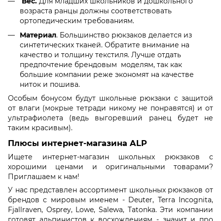
Вес.
Для младших школьников и
дошкольного
возраста ранцы должны соответствовать
ортопедическим
требованиям.
Материал
. Большинство рюкзаков делается из
синтетических тканей. Обратите внимание на
качество и толщину текстиля. Лучше отдать
предпочтение
брендовым моделям
, так как
большие компании реже экономят на качестве
ниток и пошива.
Особым бонусом будут школьные рюкзаки с защитой
от влаги (мокрые тетради никому не понравятся) и от
ультрафиолета (ведь выгоревший ранец будет не
таким
красивым
).
Плюсы интернет-магазина ALP
Ищете
интернет-магазин школьных рюкзаков
с
хорошими
ценами
и
оригинальными
товарами?
Приглашаем к нам!
У нас представлен ассортимент школьных рюкзаков от
брендов с мировым именем - Deuter, Terra Incognita,
Fjallraven, Osprey, Lowe, Salewa, Tatonka. Эти компании
готовят альпинистов к восхождениям - значит и про