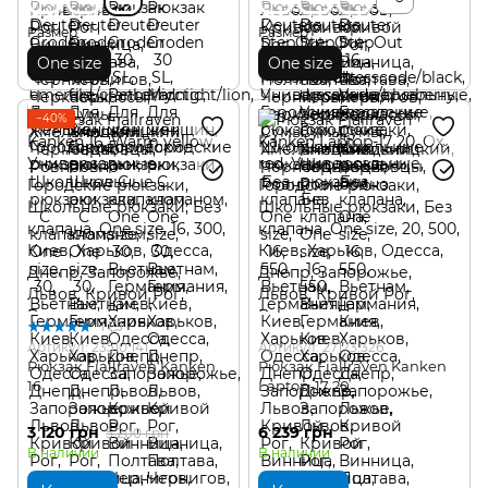
Размер
Размер
One size
One size
−40%
1
Артикул: 23510.141
Артикул: 27173.326
Рюкзак Fjallraven Kanken
Рюкзак Fjallraven Kanken
16
Laptop-17 20
3 120 грн
6 239 грн
5 200 грн
В наличии
В наличии