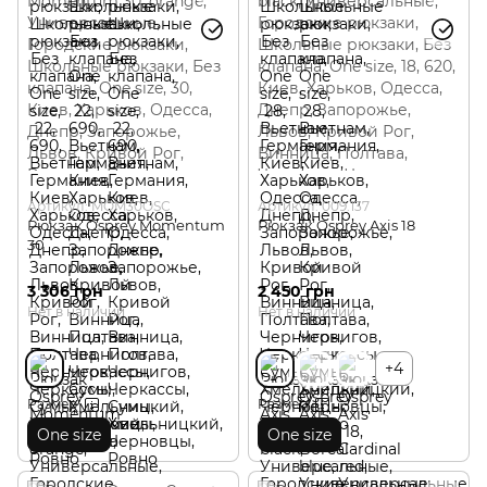
Артикул: MOM30OSC
Артикул: 009.137
Рюкзак Osprey Momentum
Рюкзак Osprey Axis 18
30
3 306 грн
2 450 грн
Нет в наличии
Нет в наличии
+4
Размер
Размер
One size
One size