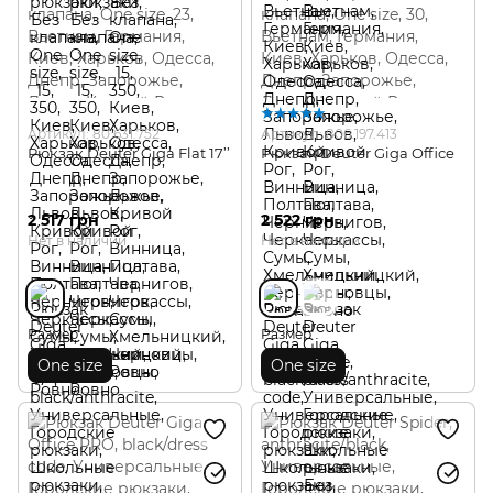
Артикул: 80.631.752
Артикул: 806.197.413
Рюкзак Deuter Giga Flat 17’’
Рюкзак Deuter Giga Office
2 517 грн
2 522 грн
Нет в наличии
Нет в наличии
Размер
Размер
One size
One size