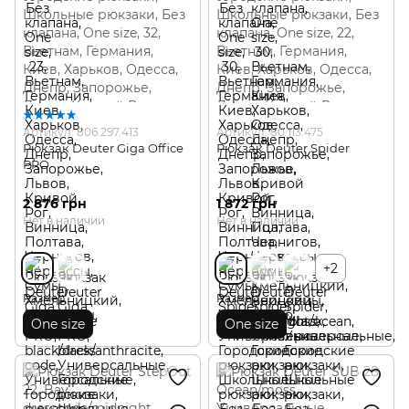
Артикул: 806.297.413
Артикул: 80.113.475
Рюкзак Deuter Giga Office
Рюкзак Deuter Spider
PRO
2 876 грн
1 872 грн
Нет в наличии
Нет в наличии
+2
Размер
Размер
One size
One size