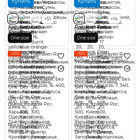
Купить
Купить
+51
+14
Размер
Размер
One size
One size
−40%
−50%
Артикул: 23548.142
Артикул: 23549.142
Рюкзак Fjallraven Re-
Рюкзак Fjallraven Re-
Kanken 16
Kanken Mini 7