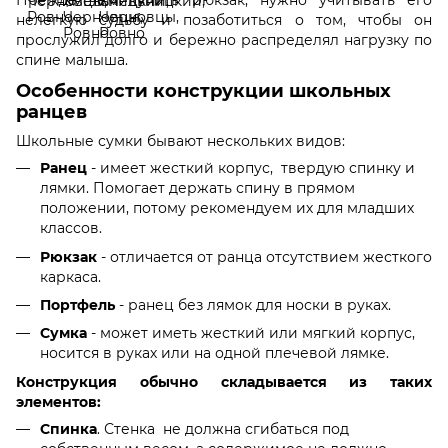
нелегкую судьбу и позаботиться о том, чтобы он
прослужил долго и бережно
распределял нагрузку
по
спине
малыша.
Особенности конструкции школьных
ранцев
Школьные сумки бывают нескольких видов:
Ранец
- имеет
жесткий корпус,
твердую спинку и
лямки
. Помогает держать спину в прямом
положении, потому рекомендуем их для младших
классов
.
Рюкзак
- отличается от ранца отсутствием жесткого
каркаса.
Портфель
- ранец без лямок для носки в руках.
Сумка
- может иметь жесткий или
мягкий
корпус,
носится в руках или на одной плечевой лямке.
Конструкция обычно складывается из таких
элементов:
Спинка
.
Стенка
не должна сгибаться под