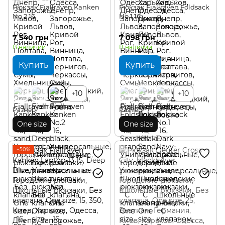
Рюкзак Fjallraven Kanken
Рюкзак Fjallraven Foldsack
No.2 16
No.1 16
7 540 грн
7 098 грн
В наличии
В наличии
Купить
Купить
+10
+10
Размер
Размер
One size
One size
−50%