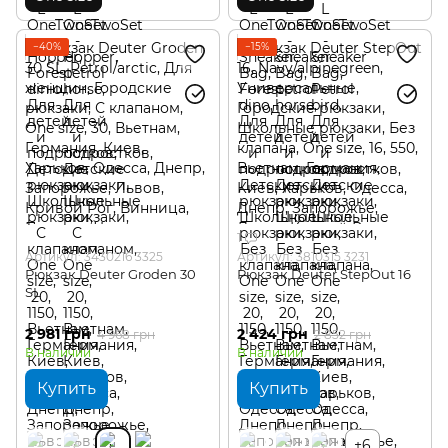
−40%
−15%
1
Артикул: 3430216 3325
Артикул: 3810315 3231
Рюкзак Deuter Groden 30
Рюкзак Deuter StepOut 16
SL
2 981 грн
2 424 грн
4 968 грн
2 852 грн
В наличии
В наличии
Купить
Купить
+6