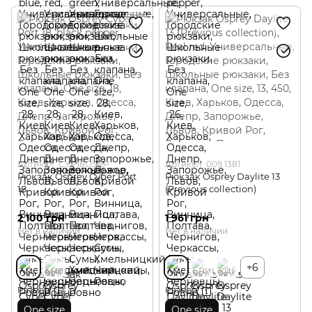
Артикул: CYP18OSBP
Артикул: 009.1381
Рюкзак Osprey Cyber Port
Рюкзак Osprey Daylite 13
18
(Previous collection)
2 100 грн
1 961 грн
Нет в наличии
Нет в наличии
+6
Размер
Размер
One size
One size