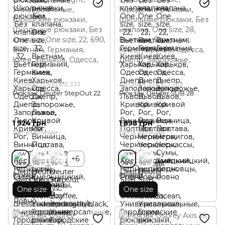
Артикул: 3.810.415.333
Артикул: 801.327.302
Рюкзак Deuter StepOut 22
Рюкзак Deuter SUB 28
1 924 грн
1 898 грн
Нет в наличии
Нет в наличии
+6
Размер
Размер
One size
One size