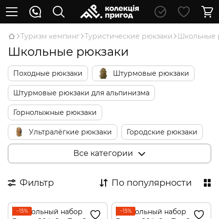
Туризм кемпинг
Туристические рюкзаки
Школьные 
Школьные рюкзаки
Походные рюкзаки
Штурмовые рюкзаки
Штурмовые рюкзаки для альпинизма
Горнолыжные рюкзаки
Ультралёгкие рюкзаки
Городские рюкзаки
Школьные рюкзаки
Детские рюкзаки
Все категории
Детские переноски
Сумки для путешествий
Фильтр
По популярности
−15%
−15%