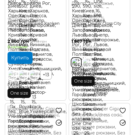
Артикул: 27171.527
Артикул: 80122.74
Рюкзак Fjallraven Kanken
Рюкзак Deuter Cross City
Laptop-13 15
2 860 грн
1 867 грн
5 719 грн
В наличии
Нет в наличии
Купить
Размер
+13
One size
Размер
One size