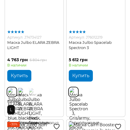
Артикул: J74734127
Артикул: J76012219
Маска Julbo ELARA ZEBRA
Маска Julbo Spacelab
LIGHT
Spectron 3
4 763 грн
5 612 грн
6 804 грн
В наличии
В наличии
Купить
Купить
Размер
L
−30%