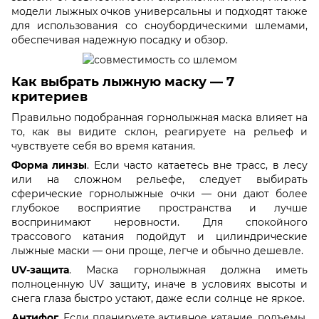
модели лыжных очков универсальны и подходят также
для использования со сноубордическими шлемами,
обеспечивая надежную посадку и обзор.
Как выбрать лыжную маску — 7
критериев
Правильно подобранная горнолыжная маска влияет на
то, как вы видите склон, реагируете на рельеф и
чувствуете себя во время катания.
Форма линзы
. Если часто катаетесь вне трасс, в лесу
или на сложном рельефе, следует выбирать
сферические горнолыжные очки — они дают более
глубокое восприятие пространства и лучше
воспринимают неровности. Для спокойного
трассового катания подойдут и цилиндрические
лыжные маски — они проще, легче и обычно дешевле.
UV-защита
. Маска горнолыжная должна иметь
полноценную UV защиту, иначе в условиях высоты и
снега глаза быстро устают, даже если солнце не яркое.
Антифог
. Если планируете активное катание, подъемы,