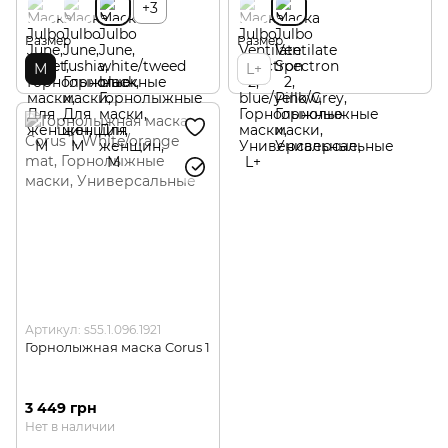
+3
Размер
Размер
М
L+
Артикул: s55.1.096.1921
Горнолыжная маска Corus 1
3 449 грн
Нет в наличии