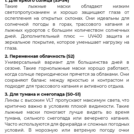
1. Для яркого солнца (S3–S4)
Такие лыжные маски обладают низким
светопропусканием и хорошо защищают глаза от
ослепления на открытых склонах. Они идеальны для
солнечной погоды в горах, трассового катания и
лыжных курортов с большим количеством солнечных
дней. Дополнительный плюс — UV400 защита и
зеркальное покрытие, которое уменьшает нагрузку на
глаза.
2. Переменная облачность (S2)
Универсальный вариант для большинства дней в
сезоне. Такие горнолыжные маски хорошо работают,
когда солнце периодически прячется за облаками. Они
сохраняют баланс между яркостью и контрастом и
подходят для трассового катания и активного отдыха.
3. Для тумана и снегопада (S0–S1)
Линзы с высоким VLT пропускают максимум света, что
критично важно в условиях плохой видимости. Такие
лыжные маски помогают лучше видеть во время
тумана, сильного снегопада или вечернего катания.
Часто используются для фрирайда и сложных погодных
условий. В морозную или ветреную погоду очки