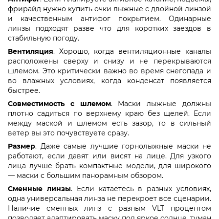
фрирайд нужно купить очки лыжные с двойной линзой
и качественным антифог покрытием. Одинарные
линзы подходят разве что для коротких заездов в
стабильную погоду.
Вентиляция
. Хорошо, когда вентиляционные каналы
расположены сверху и снизу и не перекрываются
шлемом. Это критически важно во время снегопада и
во влажных условиях, когда конденсат появляется
быстрее.
Совместимость с шлемом
. Маски лыжные должны
плотно садиться по верхнему краю без щелей. Если
между маской и шлемом есть зазор, то в сильный
ветер вы это почувствуете сразу.
Размер
. Даже самые лучшие горнолыжные маски не
работают, если давят или висят на лице. Для узкого
лица лучше брать компактные модели, для широкого
— маски с большим панорамным обзором.
Сменные линзы
. Если катаетесь в разных условиях,
одна универсальная линза не перекроет все сценарии.
Наличие сменных линз с разным VLT процентом
позволяет адаптировать маску под яркое солнце, туман