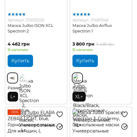
Артикул: J75012226
Артикул: J74815146
Маска Julbo ISON XCL
Маска Julbo Airflux
Spectron 2
Spectron 1
4 462 грн
3 800 грн
5 428 грн
В наличии
В наличии
Купить
Купить
Размер
Размер
L+
XL+
−30%