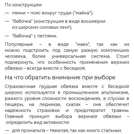
По конструкции:
лямки + пояс вокруг груди ("майка");
"бабочка" (конструкция в виде восьмерки
из широких силовых лент);
"бабочка" с петлями.
Популярные
–
в виде "маек", так как их
можно подстроить под самую разную комплекцию
человека, более универсальная система. Стоит
подчеркнуть, что
особенность
применения верхних
обвязок
–
всегда вместе с беседкой.
На что обратить внимание при выборе
Страховочная грудная обвязка
вместе с беседкой
широко используется в
промышленном альпинизме
,
разного уровня сложности восхождениях, в спусках в
пещеры, на ледниках,
скалах
–
она обеспечит
надёжность
страховки и предотвратит травмы.
Главный принцип выбора верхней обвязки
–
определить вид активности:
для
промальпа
–
тяжелая, так как много стальных