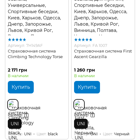
Артикул: 7H149AF
Артикул: FA 1007
Страховочная система
Страховочная система First
Climbing Technology Torse
Ascent Gearzilla
2 171 грн
1 260 грн
В наличии
В наличии
Купить
Купить
Размер
Размер
UNI
UNI
Размер
UNI
Цвет
black
Размер
UNI
Цвет
Черный