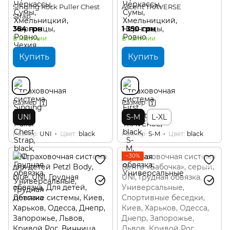
Singing Rock Puller Chest
Ascent TRAVERSE
Strap
364 грн
1 350 грн
В наличии
В наличии
Купить
Купить
Размер
Размер
UNI
S-M
L-XL
Размер
UNI
Цвет
black
Размер
S-M
Цвет
black
−30%