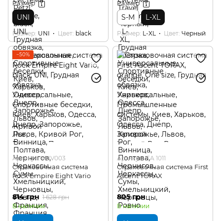
Размер
Размер
UNI
S-M
L-XL
Размер
UNI
Цвет
black
Размер
L-XL
Цвет
Черный
−50%
Артикул: VUV003
Артикул: FA 1011
Страховочная система
Страховочная система First
Rock Empire Eight Vario
Ascent TORAX
814 грн
805 грн
1 628 грн
В наличии
В наличии