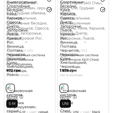
Артикул: vnt 003
Артикул: VUC003
Страховочная система
Страховочная система
Венто «Бабочка
Rock Empire Skill Chest
Регулируемая»
672 грн
1 876 грн
Нет в наличии
Нет в наличии
Размер
Размер
S-M
UNI
Размер
S-M
Цвет
серый
Размер
UNI
Цвет
black