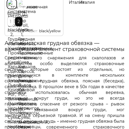
Размер
1
2
Размер
2
Цвет
black/yellow
Альпинистская грудная обвязка —
важнейший элемент страховочной системы
Среди важного снаряжения для скалолазов и
альпинистов особо выделяются страховочные
системы, которые состоят из отдельных, но
применяющихся в комплекте нескольких
составляющих: грудная обвязка, поясная (беседка),
самостраховка. В прошлом веке в 50х годах в качестве
страховки использовалась обычная веревка,
завязанная вокруг груди, но это не всегда
гарантировало спасение от резкого срыва
–
рывок
веревки, завязанной вокруг груди, мог
закончиться серьезной травмой. И на смену пришла
система лямок на грудь
–
именно грудная обвязка была
прообразом современного страховочного