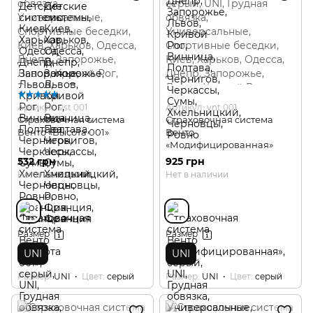
Артикул: vst 001
Артикул: vnt 001
Страховочная система
Страховочная система
Венто «Высота 001»
Венто
«Модифицированная»
532 грн
925 грн
Нет в наличии
Нет в наличии
Размер
Размер
UNI
UNI
Размер
UNI
Цвет
серый
Размер
UNI
Цвет
серый