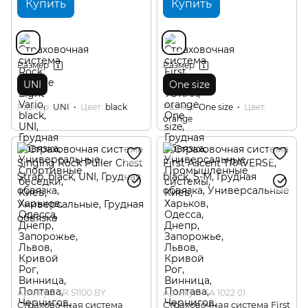
Купить
Купить
Размер
Размер
UNI
One size
Размер
UNI
Цвет
black
Размер
One size
Цвет
orange
Артикул: SR S1100.BY
Артикул: FA 1022 01
Страховочная система
Страховочная система First