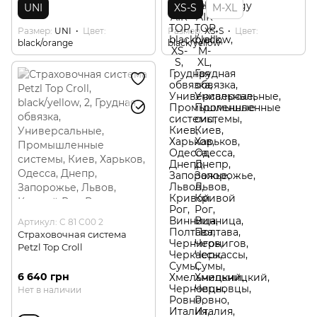
UNI
XS-S
M-XL
Размер
UNI
Цвет
Размер
XS-S
Цвет
black/orange
black/yellow
Артикул: C 81 C00 2
Страховочная система
Petzl Top Croll
6 640 грн
Нет в наличии