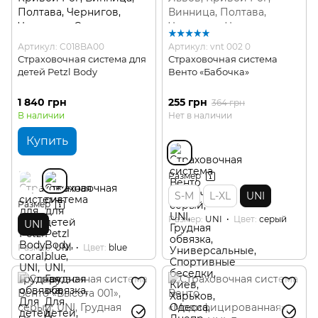
Артикул: C018BA00
Артикул: vnt 002 0
Страховочная система для
Страховочная система
детей Petzl Body
Венто «Бабочка»
1 840 грн
255 грн
364 грн
В наличии
Нет в наличии
Купить
Размер
S-M
L-XL
UNI
Размер
Размер
UNI
Цвет
серый
UNI
Размер
UNI
Цвет
blue