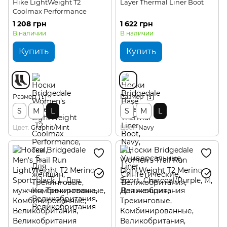
Hike LightWeight T2
Layer Thermal Liner Boot
Coolmax Performance
1 208 грн
1 622 грн
В наличии
В наличии
Купить
Купить
Размер
Размер
S
M
L
S
M
L
Цвет
Graphit/Mint
Цвет
Navy