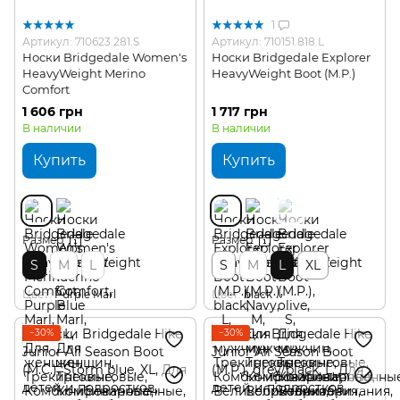
1
Артикул: 710623.281.S
Артикул: 710151.818.L
Носки Bridgedale Women's
Носки Bridgedale Explorer
HeavyWeight Merino
HeavyWeight Boot (M.P.)
Comfort
1 606 грн
1 717 грн
В наличии
В наличии
Купить
Купить
Размер
Размер
S
M
L
S
M
L
XL
Цвет
Purple Marl
Цвет
black
−30%
−30%