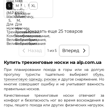
S
M
L
XL
Цвет
black/silver
Показать еще 25 товаров
Назад
Вперед
1
из 5
Купить трекинговые носки на alp.com.ua
При планировании похода в горы или на долгую
прогулку туристы тщательно выбирают
обувь
,
трекинговую одежду
,
рюкзак
и другое снаряжение. Но
многие совершают ошибку и не учитывают важность
правильных носков.
Качественные трекинговые носки отвечают за
комфорт и безопасность ног во время восхождения в
горы, пешего похода или других физических нагрузок.