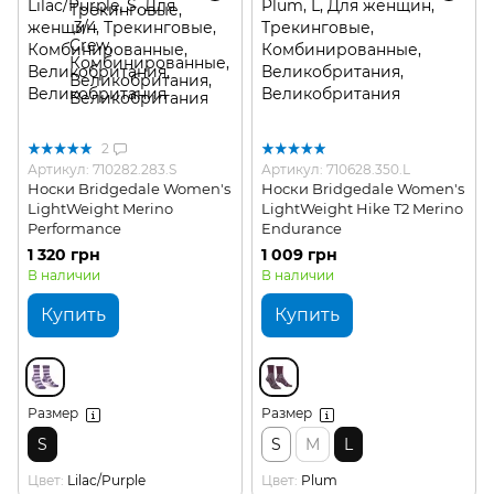
2
Артикул: 710282.283.S
Артикул: 710628.350.L
Носки Bridgedale Women's
Носки Bridgedale Women's
LightWeight Merino
LightWeight Hike T2 Merino
Performance
Endurance
1 320 грн
1 009 грн
В наличии
В наличии
Купить
Купить
Размер
Размер
S
S
M
L
Цвет
Lilac/Purple
Цвет
Plum