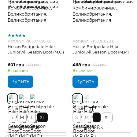
Артикул: 710597.450.XL
Артикул: 710026.828.L
Носки Bridgedale Hike
Носки Bridgedale Hike
Junior All Season Boot (M.C.)
Junior All Season Boot (M.P.)
601 грн
468 грн
859 грн
668 грн
В наличии
В наличии
Купить
Купить
Размер
Размер
S
M
L
XL
S
M
L
XL
Цвет
Storm blue
Цвет
grey/black