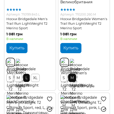
Артикул: 710199.845.L
Артикул: 710200.260.M
Носки Bridgedale Men's
Носки Bridgedale Women's
Trail Run LightWeight T2
Trail Run LightWeight T2
Merino Sport
Merino Sport
1 081 грн
1 081 грн
В наличии
В наличии
Купить
Купить
Размер
Размер
S
M
L
XL
S
M
Цвет
black
Цвет
Charcoal/Purple