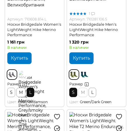
1
Артикул: 710608.814.L
Артикул: 710281.106.S
Носки Bridgedale Women's
Носки Bridgedale Men's
LightWeight Hike Merino
LightWeight Hike Merino
Performance
Performance
1 161 грн
1 320 грн
В наличии
В наличии
Купить
Купить
Размер
Размер
S
M
L
S
M
L
Цвет
Heather/damson
Цвет
Green/Dark Green