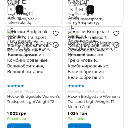
Размер
Размер
S
L
S
M
L
Цвет
silver/black
Цвет
Grey/raspberry
Артикул: 710635.303.S
Артикул: 710610.814.L
Носки Bridgedale Women's
Носки Bridgedale Women's
Trailsport LightWeight T2
Trailsport LightWeight T2
Merino Cool
1 002 грн
1 034 грн
В наличии
В наличии