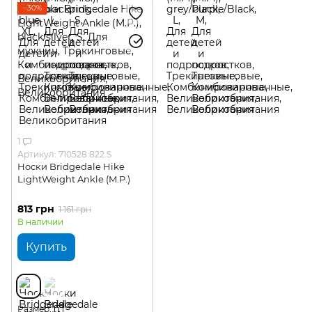
−30%
1
Артикул: 710528.822.S
Носки Bridgedale Hike
LightWeight Ankle (M.P.)
813 грн
1 161 грн
В наличии
Купить
Размер