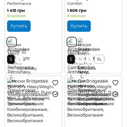
Performance
Comfort
1 415 грн
1 606 грн
В наличии
В наличии
Купить
Купить
Размер
Размер
S
L
S
M
L
XL
Цвет
Petrol/navy
Цвет
Anthracite