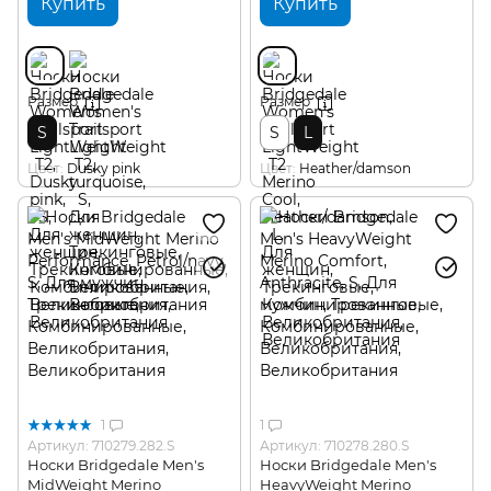
Купить
Купить
Размер
Размер
S
S
L
Цвет
Dusky pink
Цвет
Heather/damson
1
1
Артикул: 710279.282.S
Артикул: 710278.280.S
Носки Bridgedale Men's
Носки Bridgedale Men's
MidWeight Merino
HeavyWeight Merino