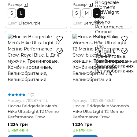
Размер
Размер
S
L
S
M
L
Цвет
Lilac/Purple
Цвет
Berry/plum
1
Артикул: 710287.414.L
Артикул: 710288.436.M
Носки Bridgedale Men's
Носки Bridgedale Women's
Hike UltraLight T2 Merino
Hike UltraLight T2 Merino
Performance Crew
Performance Crew
1 224 грн
1 224 грн
В наличии
В наличии