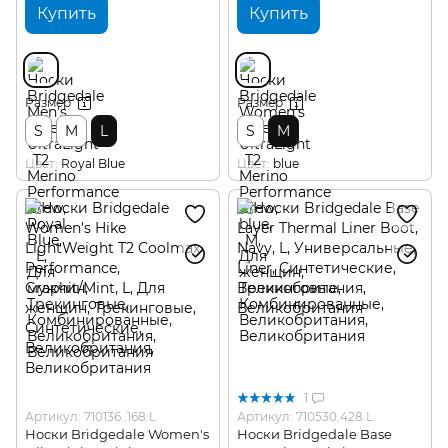
Купить
Купить
Размер
Размер
S
M
L
S
M
Цвет
Royal Blue
Цвет
blue
1
Артикул: 710136..168.L
Артикул: 710530.428.L
Носки Bridgedale Women's
Носки Bridgedale Base