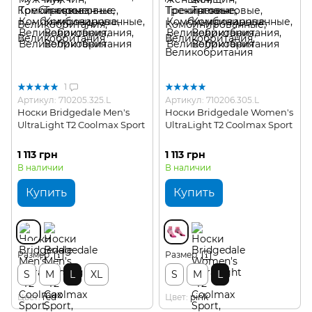
1
Артикул: 710205.325.L
Артикул: 710206.305.L
Носки Bridgedale Men's
Носки Bridgedale Women's
UltraLight T2 Coolmax Sport
UltraLight T2 Coolmax Sport
1 113 грн
1 113 грн
В наличии
В наличии
Купить
Купить
Размер
Размер
S
M
L
XL
S
M
L
Цвет
red
Цвет
pink