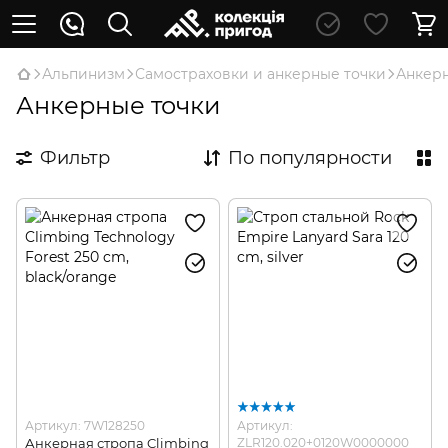
Альпинизм
Самостраховки и анкерные точки
Анкерн
Анкерные точки
Фильтр
По популярности
Артикул: 7W128250
Артикул:
Анкерная стропа Climbing
ZLR120.020+0120W0000000