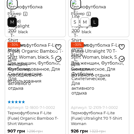
Размер
Размер
M
S
M
L
Цвет
black
Цвет
black
−30%
−30%
Артикул: 12-1800-7-1-0002
Артикул: 12-2109-7-1-0002
Термофутболка F-Lite
Термофутболка F-Lite
(Fuse) Organic Bamboo T-
(Fuse) Ultralight 70 T-Shirt
Shirt Woman
Woman
907 грн
926 грн
1 296 грн
1 323 грн