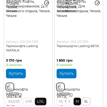
Артикул: 002.001.2935
Артикул: 002.001.3913
Термокофта Lasting
Термошорты Lasting BETA
WATALA
3 170 грн
1 850 грн
В наличии
В наличии
Купить
Купить
Размер
Размер
XXS/XS
S/M
L/XL
XS
S
M
XL