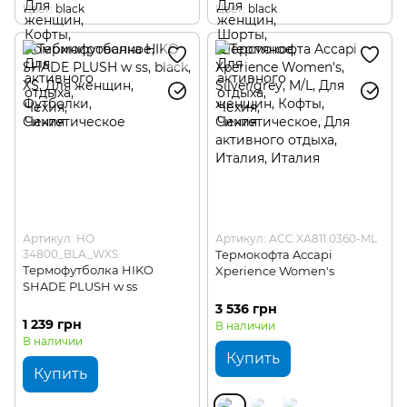
Цвет
black
Цвет
black
Артикул: HO
Артикул: ACC XА811.0360-ML
34800_BLA_WXS
Термокофта Accapi
Термофутболка HIKO
Xperience Women's
SHADE PLUSH w ss
3 536 грн
1 239 грн
В наличии
В наличии
Купить
Купить