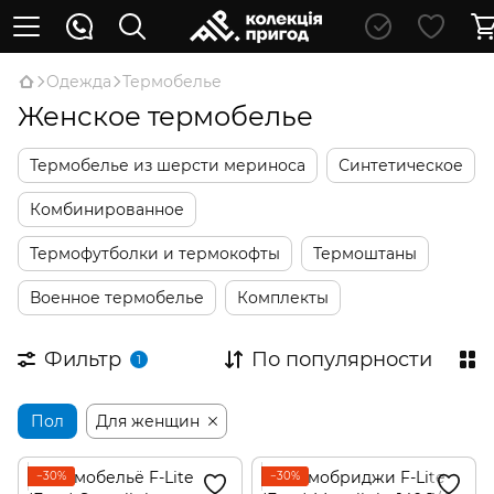
Oдежда
Термобелье
Женское термобелье
Термобелье из шерсти мериноса
Синтетическое
Комбинированное
Термофутболки и термокофты
Термоштаны
Военное термобелье
Комплекты
Фильтр
По популярности
1
Пол
Для женщин
−30%
−30%