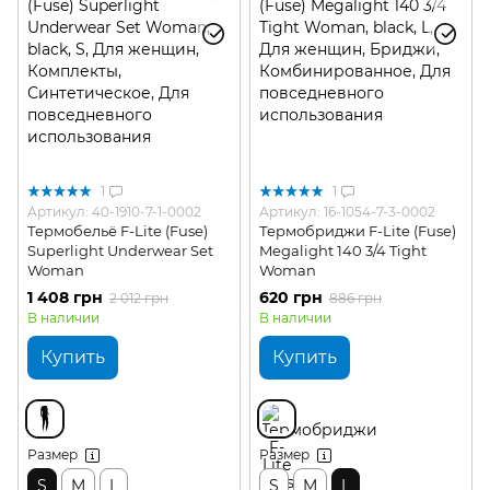
1
1
Артикул: 40-1910-7-1-0002
Артикул: 16-1054-7-3-0002
Термобельё F-Lite (Fuse)
Термобриджи F-Lite (Fuse)
Superlight Underwear Set
Megalight 140 3/4 Tight
Woman
Woman
1 408 грн
620 грн
2 012 грн
886 грн
В наличии
В наличии
Купить
Купить
Размер
Размер
S
M
L
S
M
L