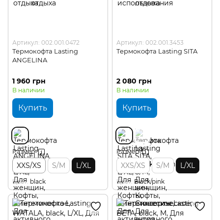
Артикул: 002.001.0472
Артикул: 002.001.3453
Термокофта Lasting
Термокофта Lasting SITA
ANGELINA
1 960 грн
2 080 грн
В наличии
В наличии
Купить
Купить
Размер
Размер
XXS/XS
S/M
L/XL
XXS/XS
S/M
L/XL
Цвет
black
Цвет
Black/pink