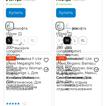
В наличии
В наличии
Купить
Купить
Размер
Размер
S
M
L
XL
S
M
L
XL
Цвет
Black/pink
Цвет
black
−30%
−30%
1