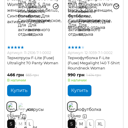
Артикул: 11-2106-7-1-0002
Артикул: 12-1059-7-1-0002
Термотрусы F-Lite (Fuse)
Термофутболка F-Lite
Ultralight 70 Panty Woman
(Fuse) Megalight 140 T-Shirt
Roundneck Woman
466 грн
990 грн
665 грн
1 414 грн
В наличии
В наличии
Купить
Купить
Размер
Размер
S
M
L
S
M
L
XL