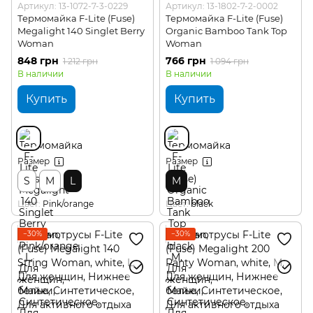
Артикул: 13-1072-7-3-0229
Артикул: 13-1802-7-2-0002
Термомайка F-Lite (Fuse)
Термомайка F-Lite (Fuse)
Megalight 140 Singlet Berry
Organic Bamboo Tank Top
Woman
Woman
848 грн
766 грн
1 212 грн
1 094 грн
В наличии
В наличии
Купить
Купить
Размер
Размер
S
M
L
M
Цвет
Pink/orange
Цвет
black
−30%
−30%