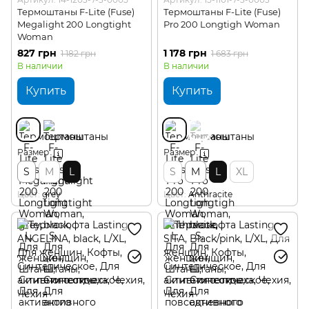
Термоштаны F-Lite (Fuse)
Термоштаны F-Lite (Fuse)
Megalight 200 Longtight
Pro 200 Longtigh Woman
Woman
827 грн
1 178 грн
1 182 грн
1 683 грн
В наличии
В наличии
Купить
Купить
Размер
Размер
S
M
L
S
M
L
XL
Цвет
grey
Цвет
Anthracite