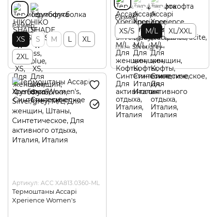
Размер
Размер
XS/S
M/L
XL/XXL
XS
S
M
L
XL
Цвет
Silver/grey
2XL
Артикул: ACC XА813.0360-ML
Термоштаны Accapi
Xperience Women's