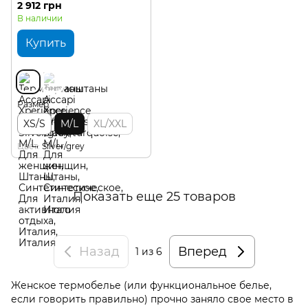
2 912 грн
В наличии
Купить
Размер
XS/S
M/L
XL/XXL
Цвет
Silver/grey
Показать еще 25 товаров
Назад
Вперед
1
из 6
Женское термобелье (или функциональное белье,
если говорить правильно) прочно заняло свое место в