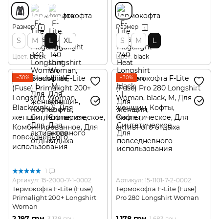
Размер
Размер
S
M
L
XL
S
M
L
Цвет
black
Цвет
black
−30%
−30%
1
Артикул: 15-2000-7-1-0002
Артикул: 15-1101-7-2-0002
Термокофта F-Lite (Fuse)
Термокофта F-Lite (Fuse)
Primalight 200+ Longshirt
Pro 280 Longshirt Woman
Woman
2 197 грн
1 178 грн
3 138 грн
1 683 грн