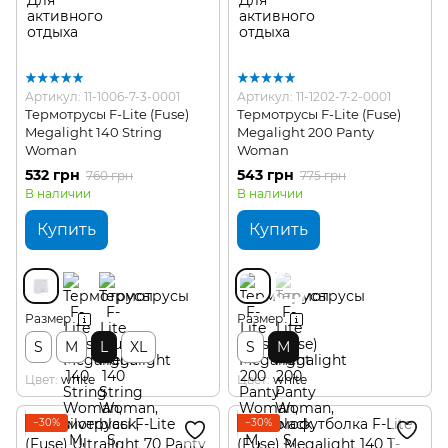
Артикул: 11-1006-7-3-0001
Артикул: 11-1202-7-2-0001
Термотрусы F-Lite (Fuse)
Термотрусы F-Lite (Fuse)
Megalight 140 String
Megalight 200 Panty
Woman
Woman
532 грн
543 грн
760 грн
775 грн
В наличии
В наличии
Купить
Купить
Размер
Размер
S
M
L
XL
S
M
Цвет
white
Цвет
white
−30%
−30%