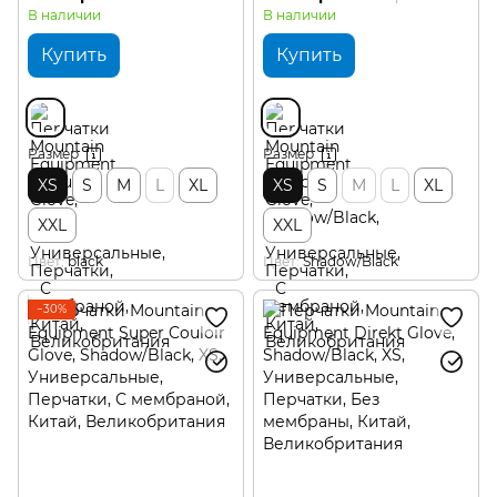
В наличии
В наличии
Купить
Купить
Размер
Размер
XS
S
M
L
XL
XS
S
M
L
XL
XXL
XXL
Цвет
black
Цвет
Shadow/Black
−30%