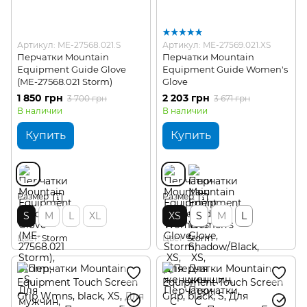
Артикул: ME-27568.021.S
Артикул: ME-27569.021.XS
Перчатки Mountain
Перчатки Mountain
Equipment Guide Glove
Equipment Guide Women's
(ME-27568.021 Storm)
Glove
1 850 грн
2 203 грн
3 700 грн
3 671 грн
В наличии
В наличии
Купить
Купить
Размер
Размер
S
M
L
XL
XS
S
M
L
Цвет
Storm
Цвет
Storm