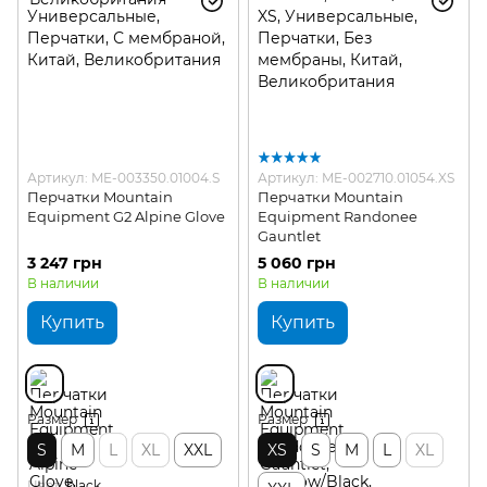
Артикул: ME-003350.01004.S
Артикул: ME-002710.01054.XS
Перчатки Mountain
Перчатки Mountain
Equipment G2 Alpine Glove
Equipment Randonee
Gauntlet
3 247 грн
5 060 грн
В наличии
В наличии
Купить
Купить
Размер
Размер
S
M
L
XL
XXL
XS
S
M
L
XL
Цвет
black