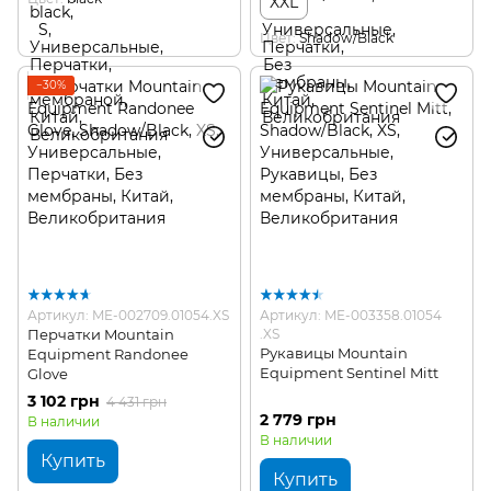
XXL
Цвет
Shadow/Black
−30%
Артикул: ME-002709.01054.XS
Артикул: ME-003358.01054
Перчатки Mountain
.XS
Рукавицы Mountain
Equipment Randonee
Equipment Sentinel Mitt
Glove
3 102 грн
4 431 грн
2 779 грн
В наличии
В наличии
Купить
Купить