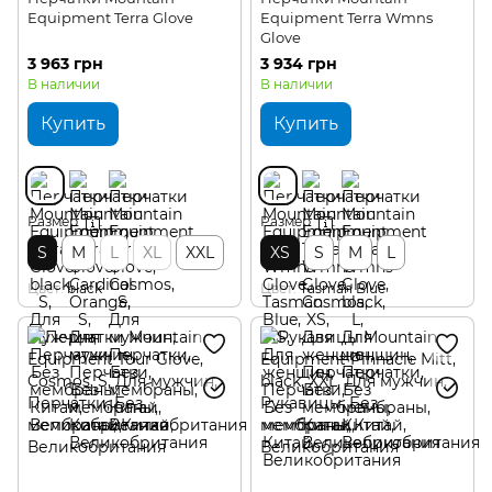
Equipment Terra Glove
Equipment Terra Wmns
Glove
3 963 грн
3 934 грн
В наличии
В наличии
Купить
Купить
Размер
Размер
S
M
L
XL
XXL
XS
S
M
L
Цвет
black
Цвет
Tasman Blue