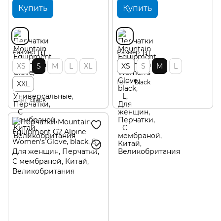
Купить
Купить
Размер
Размер
XS
S
M
L
XL
XS
S
M
L
Цвет
black
XXL
Цвет
black