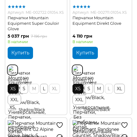
Артикул: ME-002722.01054.XS
Артикул: ME-002711.01054.XS
Перчатки Mountain
Перчатки Mountain
Equipment Super Couloir
Equipment Direkt Glove
Glove
5 037 грн
4 110 грн
7 196 грн
В наличии
В наличии
Купить
Купить
Размер
Размер
XS
S
M
L
XL
XS
S
M
L
XL
XXL
XXL
Цвет
Shadow/Black
Цвет
Shadow/Black