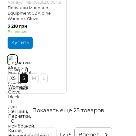
Артикул: ME-003362.01004.S
Перчатки Mountain
Equipment G2 Alpine
Women's Glove
3 218 грн
В наличии
Купить
Размер
XS
S
M
L
Цвет
black
Показать еще 25 товаров
Назад
Вперед
1
из 5