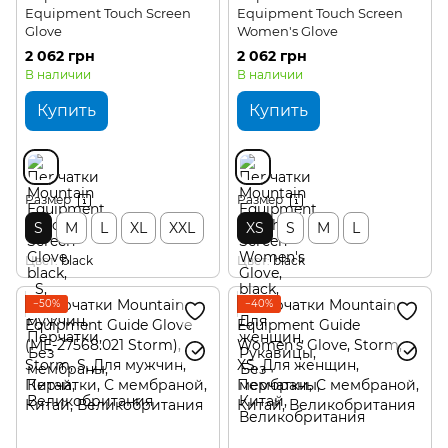
Equipment Touch Screen
Equipment Touch Screen
Glove
Women's Glove
2 062 грн
2 062 грн
В наличии
В наличии
Купить
Купить
Размер
Размер
S
M
L
XL
XXL
XS
S
M
L
Цвет
black
Цвет
black
−50%
−40%