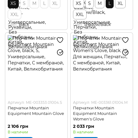
XS
S
M
L
XL
XS
S
M
L
XL
XXL
XXL
Цвет
Black
Цвет
Shadow/Black
Артикул: ME-003353.01004.S
Артикул: ME-003361.01004.M
Перчатки Mountain
Перчатки Mountain
Equipment Mountain Glove
Equipment Mountain
Women's Glove
2 106 грн
2 033 грн
В наличии
В наличии