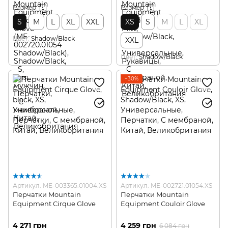
Размер
Размер
S
M
L
XL
XXL
XS
S
M
L
XL
Цвет
Shadow/Black
XXL
Цвет
Shadow/Black
−30%
Артикул: ME-003365.01004.XS
Артикул: ME-002721.01054.XS
Перчатки Mountain
Перчатки Mountain
Equipment Cirque Glove
Equipment Couloir Glove
4 271 грн
4 259 грн
6 084 грн