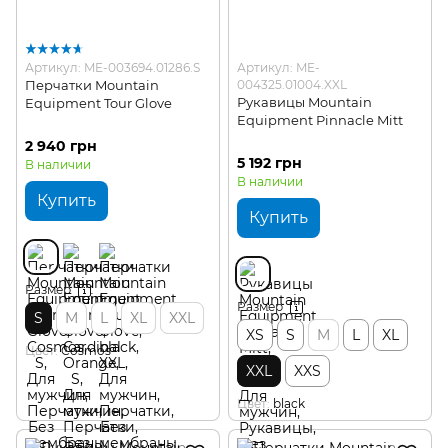
Артикул: ME-003694.01286.S
Артикул: ME-
Перчатки Mountain
004325.01004.XXL
Рукавицы Mountain
Equipment Tour Glove
Equipment Pinnacle Mitt
2 940 грн
5 192 грн
В наличии
В наличии
Купить
Купить
Размер
Размер
S
M
L
XL
XXL
XS
S
M
L
XL
Цвет
Cosmos
XXL
XXS
Цвет
black