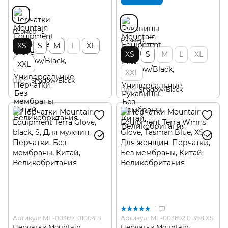
Размер
Размер
XS
S
M
L
XL
XS
S
M
L
XL
XXL
XXL
Цвет
Shadow/Black
Цвет
Shadow/Black
1
Артикул: ME-003691.01004.S
Артикул: ME-003692.01398.XS
Перчатки Mountain
Перчатки Mountain