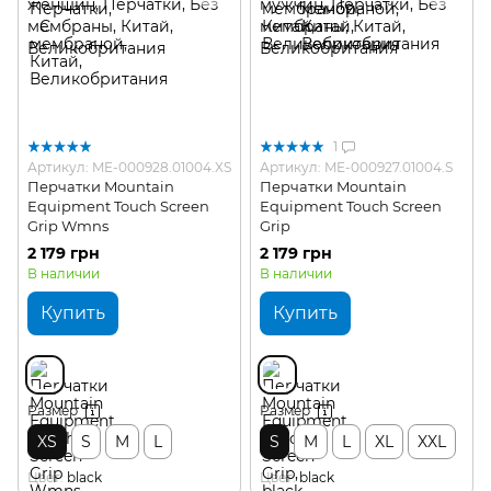
1
Артикул: ME-000928.01004.XS
Артикул: ME-000927.01004.S
Перчатки Mountain
Перчатки Mountain
Equipment Touch Screen
Equipment Touch Screen
Grip Wmns
Grip
2 179 грн
2 179 грн
В наличии
В наличии
Купить
Купить
Размер
Размер
XS
S
M
L
S
M
L
XL
XXL
Цвет
black
Цвет
black