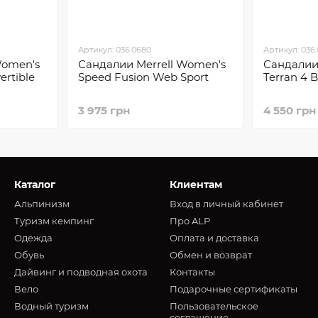
Артикул: 036.0680
Артикул: 036
Women's
Сандалии Merrell Women's
Сандалии
ertible
Speed Fusion Web Sport
Terran 4 
3 975 грн
4 550 грн
Каталог
Клиентам
Альпинизм
Вход в личный кабинет
Туризм кемпинг
Про ALP
Oдежда
Оплата и доставка
Обувь
Обмен и возврат
Дайвинг и подводная охота
Контакты
Вело
Подарочные сертификаты
Водный туризм
Пользовательское
соглашение