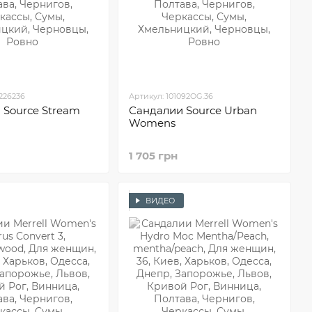
0226236
Артикул: 101092OG.36
 Sourсe Stream
Сандалии Sourсe Urban
Womens
1 705 грн
ВИДЕО