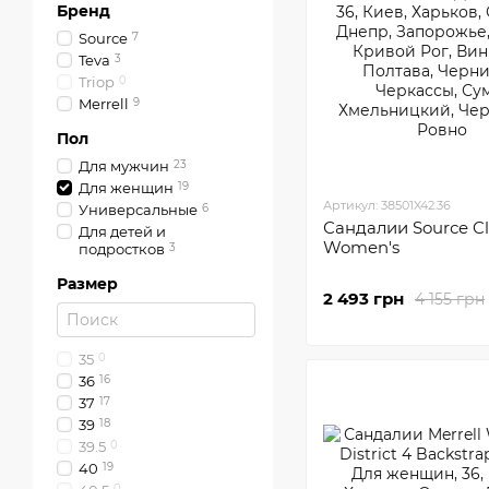
Бренд
Sourсe
7
Teva
3
Triop
0
Merrell
9
Пол
Для мужчин
23
Для женщин
19
Артикул: 38501X42.36
Универсальные
6
Сандалии Sourсe Cl
Для детей и
Women's
подростков
3
Размер
2 493 грн
4 155 грн
35
0
36
16
37
17
39
18
39.5
0
40
19
0