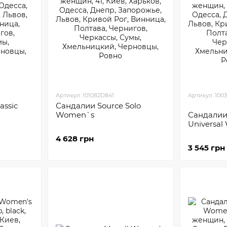
Артикул: 101082D841
Артикул: 100
assic
Сандалии Sourсe Solo
Women`s
Сандалии 
Universa
4 628 грн
3 545 грн