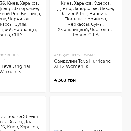
3987-BCHF-5
Артикул: 1019235-BMSM-5
1
2
Сандалии Teva Hurricane
Teva Original
XLT2 Women`s
l Women`s
4 363 грн