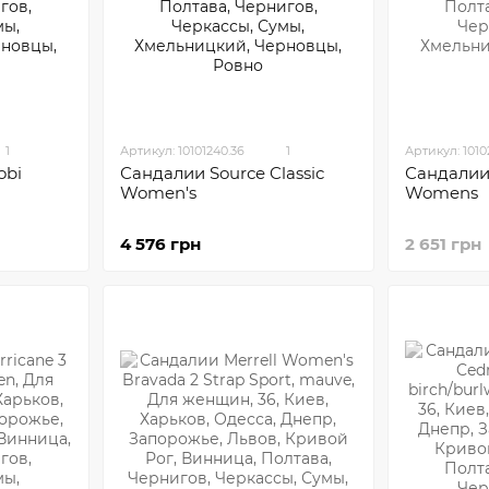
1
Артикул: 10101240.36
1
Артикул: 101
Сандалии
obi
Сандалии Sourсe Classic
Womens
Women's
2 651 грн
4 576 грн