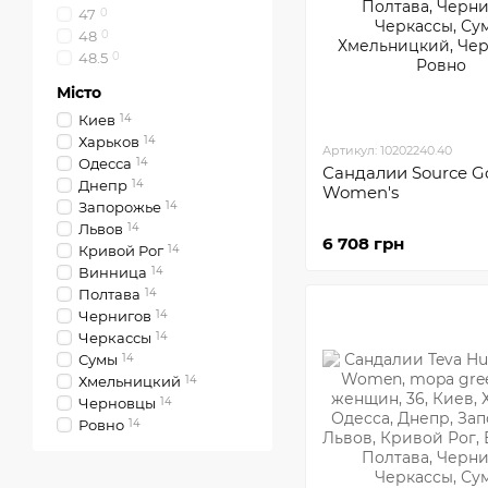
47
0
48
0
48.5
0
Місто
Киев
14
Харьков
14
Артикул: 10202240.40
Одесса
14
Сандалии Sourсe G
Днепр
14
Women's
Запорожье
14
Львов
14
6 708 грн
Кривой Рог
14
Винница
14
Полтава
14
Чернигов
14
Черкассы
14
Сумы
14
Хмельницкий
14
Черновцы
14
Ровно
14