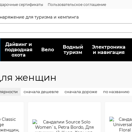
дарочные сертификаты
Пользовательское соглашение
нсии
Вопрос/ответ
Договор публичной оферты
 снаряжение для туризма и кемпинга
Дайвинг и
Водный
Электроника
подводная
Вело
туризм
и навигация
охота
для женщин
лярности
сначала дешевле
сначала дороже
по названию