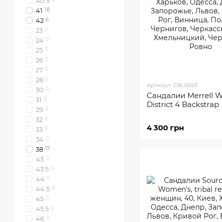
40.5
41
18
42
6
23
0
24
0
25
0
26
0
27
0
28
0
Артикул: 036.0693
30
0
Сандалии Merrell 
31
0
District 4 Backstrap
29
0
32
0
4 300 грн
33
0
34
0
38
17
43
0
43.5
0
44
0
44.5
0
45
0
45.5
0
46
0