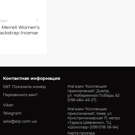
1
.0687
 Merrell Women's
Backstrap Incense
Контактная информация
067
Показати номер
Магазин "Коллекция
приключений", Днепр,
Перезвонить вам?
ул. Набережная Победы, 62
(096 484-49-27)
Viber
Магазин "Коллекция
Telegram
приключений", Киев, ул.
Константиновская 71, метро
sale@alp.com.ua
«Тараса Шевченко», ТЦ
«Шоколад» (099 078-56-64)
Карта проезда