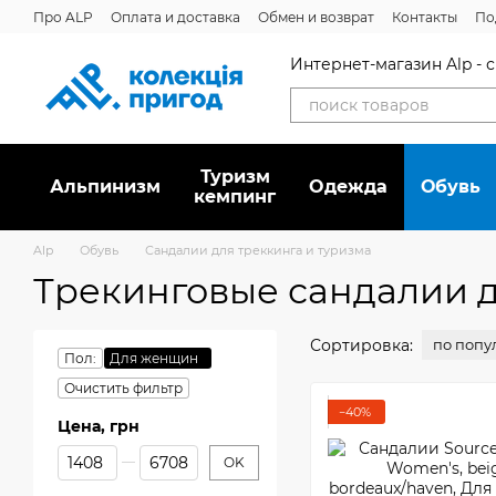
Перейти к основному контенту
Про ALP
Оплата и доставка
Обмен и возврат
Контакты
По
Отзывы о магазине
Дисконтная программа
Новости
Вака
Интернет-магазин Alp -
Туризм
Альпинизм
Oдежда
Обувь
кемпинг
Alp
Обувь
Сандалии для треккинга и туризма
Трекинговые сандалии 
Сортировка:
по попу
Пол:
Для женщин
Очистить фильтр
−40%
Цена, грн
От Цена, грн
До Цена, грн
OK