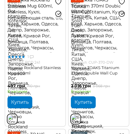
1
Артикул: RCD 241
Артикул: CUP-370-DW
Кружка Rockland Stainless
Кружка TOAKS Titanium
Mug 600ml
370ml Double Wall Cup
497 грн
2 016 грн
710 грн
3 068 грн
В наличии
В наличии
Купить
Купить