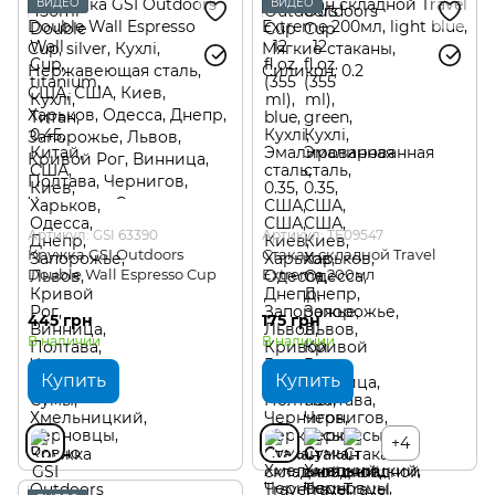
ВИДЕО
ВИДЕО
Артикул: GSI 63390
Артикул: TE09547
Кружка GSI Outdoors
Стакан складной Travel
Double Wall Espresso Cup
Extreme 200мл
445 грн
175 грн
В наличии
В наличии
Купить
Купить
+4