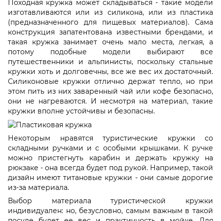
Походная кружка может складываться - такие модели
изготавливаются или из силикона, или из пластика
(предназначенного для пищевых материалов). Сама
конструкция запатентована известными брендами, и
такая кружка занимает очень мало места, легкая, а
потому подобные модели выбирают все
путешественники и альпинисты, поскольку стальные
кружки хоть и долговечны, все же вес их достаточный.
Силиконовые кружки отлично держат тепло, но при
этом пить из них заваренный чай или кофе безопасно,
они не нагреваются. И несмотря на материал, такие
кружки вполне устойчивы и безопасны.
Некоторым нравятся туристические кружки со
складными ручками и с особыми крышками. К ручке
можно пристегнуть карабин и держать кружку на
рюкзаке - она всегда будет под рукой. Например, такой
дизайн имеют титановые кружки - они самые дорогие
из-за материала.
Выбор материала туристической кружки
индивидуален: но, безусловно, самым важным в такой
посуде будет ее вес и практичность в мойке. Для