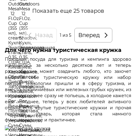
Показать еще 25 товаров
Назад
Вперед
1
из 5
Для чего нужна туристическая кружка
Походная посуда для туризма и кемпинга здорово
изменилась за несколько десятков лет и теперь
разнообразие может озадачить любого, кто захочет
выбрать себе туристическую кружку или набор
посуды. Технологии пришли и в сферу туризма, и
вместо алюминиевых или железных грубых кружек, из
которых горячее сразу не попьешь, а холодное кажется
еще холоднее, теперь у всех любителей активного
отдыха есть крутые туристические кружки и прочая
походная утварь, которая стала намного
функциональнее и практичнее.