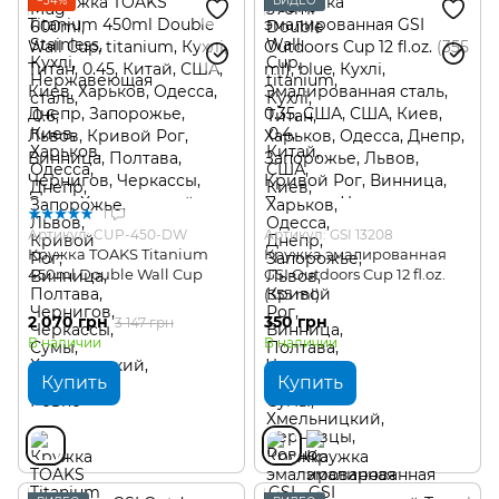
−34%
ВИДЕО
1
Артикул: CUP-450-DW
Артикул: GSI 13208
Кружка TOAKS Titanium
Кружка эмалированная
450ml Double Wall Cup
GSI Outdoors Cup 12 fl.oz.
(355 ml)
2 070 грн
350 грн
3 147 грн
В наличии
В наличии
Купить
Купить