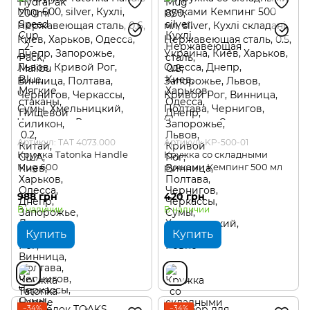
Артикул: TAT 4073.000
Артикул: KP-500-01
Кружка Tatonka Handle
Кружка со складными
Mug 600
ручками Кемпинг 500 мл
988 грн
420 грн
В наличии
В наличии
Купить
Купить
−34%
−34%