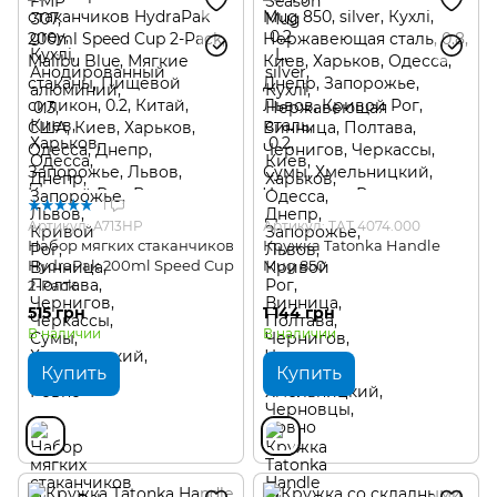
1
Артикул: A713HP
Артикул: TAT 4074.000
Набор мягких стаканчиков
Кружка Tatonka Handle
HydraPak 200ml Speed Cup
Mug 850
2-Pack
515 грн
1 144 грн
В наличии
В наличии
Купить
Купить