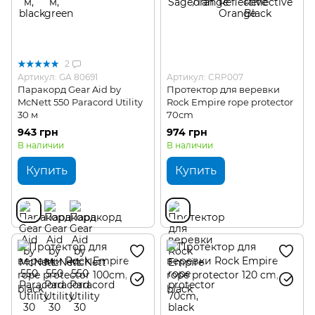
2
Артикул: GA 80691
Артикул: CRP007
Паракорд Gear Aid by
Протектор для веревки
McNett 550 Paracord Utility
Rock Empire rope protector
30 м
70cm
943 грн
974 грн
В наличии
В наличии
Купить
Купить