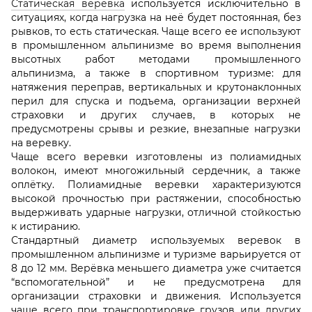
Статическая веревка
используется исключительно в
ситуациях, когда нагрузка на неё будет постоянная, без
рывков, то есть статическая. Чаще всего ее используют
в промышленном альпинизме во время выполнения
высотных работ методами промышленного
альпинизма, а также в спортивном туризме: для
натяжения переправ, вертикальных и крутонаклонных
перил для спуска и подъема, организации верхней
страховки и других случаев, в которых не
предусмотрены срывы и резкие, внезапные нагрузки
на веревку.
Чаще всего веревки изготовлены из полиамидных
волокон, имеют многожильный сердечник, а также
оплётку. Полиамидные веревки характеризуются
высокой прочностью при растяжении, способностью
выдерживать ударные нагрузки, отличной стойкостью
к истиранию.
Стандартный диаметр используемых веревок в
промышленном альпинизме и туризме варьируется от
8 до 12 мм. Верёвка меньшего диаметра уже считается
“вспомогательной” и не предусмотрена для
организации страховки и движения. Используется
чаще всего при транспортировке грузов или других