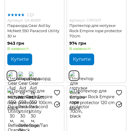
2
Артикул: GA 80691
Артикул: CRP007
Паракорд Gear Aid by
Протектор для мотузки
McNett 550 Paracord Utility
Rock Empire rope protector
30 м
70cm
943 грн
974 грн
В наявності
В наявності
Купити
Купити