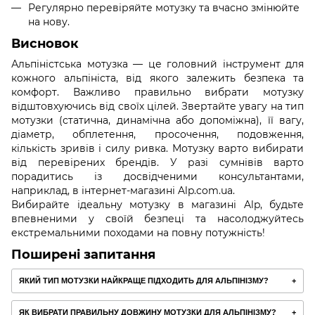
Регулярно перевіряйте мотузку та вчасно змінюйте
на нову.
Висновок
Альпіністська мотузка — це головний інструмент для
кожного альпініста, від якого залежить безпека та
комфорт. Важливо правильно вибрати мотузку
відштовхуючись від своїх цілей. Звертайте увагу на тип
мотузки (статична, динамічна або допоміжна), її вагу,
діаметр, обплетення, просочення, подовження,
кількість зривів і силу ривка. Мотузку варто вибирати
від перевірених брендів. У разі сумнівів варто
порадитись із досвідченими консультантами,
наприклад, в інтернет-магазині Alp.com.ua.
Вибирайте ідеальну мотузку в магазині Alp, будьте
впевненими у своїй безпеці та насолоджуйтесь
екстремальними походами на повну потужність!
Поширені запитання
ЯКИЙ ТИП МОТУЗКИ НАЙКРАЩЕ ПІДХОДИТЬ ДЛЯ АЛЬПІНІЗМУ?
ЯК ВИБРАТИ ПРАВИЛЬНУ ДОВЖИНУ МОТУЗКИ ДЛЯ АЛЬПІНІЗМУ?