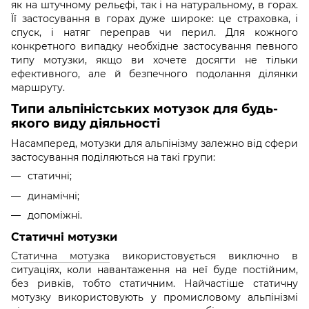
як на штучному рельєфі, так і на натуральному, в горах.
Її застосування в горах дуже широке: це страховка, і
спуск, і натяг переправ чи перил. Для кожного
конкретного випадку необхідне застосування певного
типу мотузки, якщо ви хочете досягти не тільки
ефективного, але й безпечного подолання ділянки
маршруту.
Типи альпіністських мотузок для будь-
якого виду діяльності
Насамперед, мотузки для альпінізму залежно від сфери
застосування поділяються на такі групи:
статичні;
динамічні;
допоміжні.
Статичні мотузки
Статична мотузка
використовується виключно в
ситуаціях, коли навантаження на неї буде постійним,
без ривків, тобто статичним. Найчастіше статичну
мотузку використовують у промисловому альпінізмі