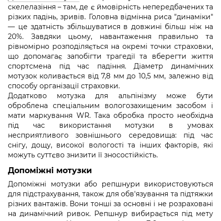
скелелазіння – там, де є ймовірність непередбачених та
різких падінь, зривів. Головна відмінна риса "динаміки"
— це здатність збільшуватися в довжині більш ніж на
20%. Завдяки цьому, навантаження правильно та
рівномірно розподіляється на окремі точки страховки,
що допомагає запобігти трагедії та вберегти життя
спортсмена під час падіння. Діаметр динамічних
мотузок коливається від 7,8 мм до 10,5 мм, залежно від
способу організації страховки.
Додатково мотузка для альпінізму може бути
оброблена спеціальним вологозахищеним засобом і
мати маркування WR. Така обробка просто необхідна
під час використання мотузки в умовах
несприятливого зовнішнього середовища: під час
снігу, дощу, високої вологості та інших факторів, які
можуть суттєво знизити її зносостійкість.
Допоміжні мотузки
Допоміжні мотузки або репшнури використовуються
для підстрахування, також для обв'язування та підтяжки
різних вантажів. Вони тонші за основні і не розраховані
на динамічний ривок. Репшнур вибирається під мету