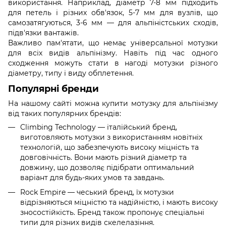
використання. Наприклад, діаметр 7-8 мм підходить
для петель і різних обв'язок, 5-7 мм для вузлів, що
самозатягуються, 3-6 мм — для альпіністських сходів,
підв'язки вантажів.
Важливо пам'ятати, що немає універсальної мотузки
для всіх видів альпінізму. Навіть під час одного
сходження можуть стати в нагоді мотузки різного
діаметру, типу і виду обплетення.
Популярні бренди
На нашому сайті можна купити мотузку для альпінізму
від таких популярних брендів:
Climbing Technology — італійський бренд,
виготовляють мотузки з використанням новітніх
технологій, що забезпечують високу міцність та
довговічність. Вони мають різний діаметр та
довжину, що дозволяє підібрати оптимальний
варіант для будь-яких умов та завдань.
Rock Empire — чеський бренд, їх мотузки
відрізняються міцністю та надійністю, і мають високу
зносостійкість. Бренд також пропонує спеціальні
типи для різних видів скелелазіння.