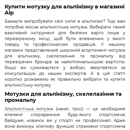
Купити мотузку для альпінізму в магазині
Alp
Бажаєте випробувати свої сили в альпінізмі? Тоді вам
потрібна якісна альпіністська мотузка. Вибирати такий
важливий інструмент для безпеки варто лише у
перевіреному місці, щоб бути впевненим у якості
товару та професіоналізмі продавців. У нашому
магазині представлений широкий асортимент мотузок
для альпінізму, скелелазіння та промальпу від
перевірених брендів за найоптимальнішою вартістю.
Якщо ви сумніваєтеся у виборі, звертайтеся за
консультацією до наших експертів. А в цій статті
коротко розкажемо як правильно вибрати та купити
альпіністську мотузку
Мотузки для альпінізму, скелелазіння та
промальпу
Альпіністська мотузка
(канат, трос) — це необхідний
елемент спорядження будь-якого спортсмена:
байдуже, новачок ви у спорті чи професіонал. Адже
вона виконує ключову функцію страховки спортсмена