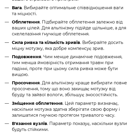
Вага
. Вибирайте оптимальне співвідношення ваги
та міцності.
Обплетення
. Підбирайте обплетення залежно від
ваших цілей. Для альпінізму підійде щільніше, а для
скелелазіння гнучкіше обплетення.
Сила ривка та кількість зривів
. Вибирайте досить
міцну мотузку, яка добре компенсує зрив.
Подовження
. Чим менше динамічне подовження,
тим менша ймовірність отримання травм при
падінні, проте при цьому сила ривка може бути
вищою.
Просочення
. Для альпінізму краще вибирати повне
просочення, тому що воно захищає мотузку від
бруду та зайвої вологи, збільшує зносостійкість.
Зміщення обплетення
. Цей параметр визначає,
наскільки мотузка здатна зберігати свою форму і
залишатися гнучкою протягом тривалого часу.
В'язання вузлів
. Параметр показує, наскільки вузли
будуть стійкими.