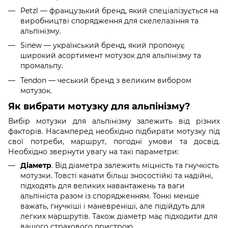
Petzl — французький бренд, який спеціалізується на
виробництві спорядження для скелелазіння та
альпінізму.
Sinew — український бренд, який пропонує
широкий асортимент мотузок для альпінізму та
промальпу.
Tendon — чеський бренд з великим вибором
мотузок.
Як вибрати мотузку для альпінізму?
Вибір мотузки для альпінізму залежить від різних
факторів. Насамперед необхідно підбирати мотузку під
свої потреби, маршрут, погодні умови та досвід.
Необхідно звернути увагу на такі параметри:
Діаметр
. Від діаметра залежить міцність та гнучкість
мотузки. Товсті канати більш зносостійкі та надійні,
підходять для великих навантажень та ваги
альпініста разом із спорядженням. Тонкі менше
важать, гнучкіші і маневреніші, але підійдуть для
легких маршрутів. Також діаметр має підходити для
вашого страхового пристрою.