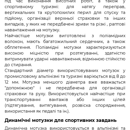
під час виконання висотних робіт, а також у
спортивному туризмі: для натягу переправ,
вертикальних та крутопохилих перил для спуску та
підйому, організації верхньої страховки та інших
випадків, у яких не передбачені зриви та різкі , раптові
навантаження на мотузку.
Найчастіше мотузки виготовлені з поліамідних
волокон, мають багатожильний сердечник, а також
обплетення. Поліамідні мотузки характеризуються
високою міцністю при розтягуванні, здатністю
витримувати ударні навантаження, відмінною стійкістю
до стирання.
Стандартний діаметр використовуваних мотузок у
промисловому альпінізмі та туризмі варіюється від 8 до
12 мм. Мотузка меншого діаметра вже вважається
"допоміжною" і не передбачена для організації
страховки та руху. Використовується найчастіше при
транспортуванні вантажів або інших цілей
(підтягування, витягування, розвіска спорядження,
використання як педалі та ін.).
Динамічні мотузки для спортивних завдань
Динамічна мотузка
використовується в альпінізмі та