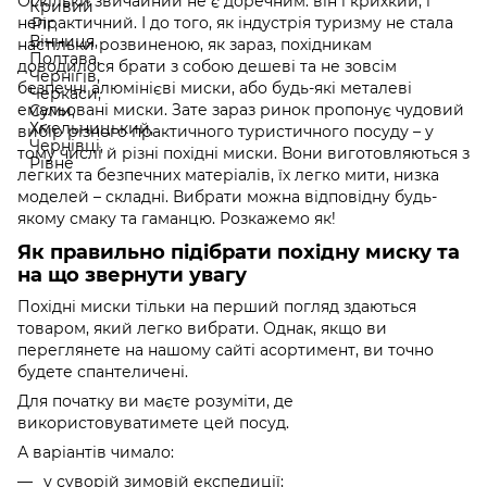
Оскільки звичайний не є доречним: він і крихкий, і
непрактичний. І до того, як індустрія туризму не стала
настільки розвиненою, як зараз, похідникам
доводилося брати з собою дешеві та не зовсім
безпечні алюмінієві миски, або будь-які металеві
емальовані миски. Зате зараз ринок пропонує чудовий
вибір різного практичного туристичного посуду – у
тому числі й різні похідні миски. Вони виготовляються з
легких та безпечних матеріалів, їх легко мити, низка
моделей – складні. Вибрати можна відповідну будь-
якому смаку та гаманцю. Розкажемо як!
Як правильно підібрати похідну миску та
на що звернути увагу
Похідні миски тільки на перший погляд здаються
товаром, який легко вибрати. Однак, якщо ви
переглянете на нашому сайті асортимент, ви точно
будете спантеличені.
Для початку ви маєте розуміти, де
використовуватимете цей посуд.
А варіантів чимало:
у суворій зимовій експедиції;