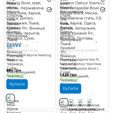
1
Артикул: MSR 03138
Артикул: STS ACK039011-
Миска MSR Alpine Nesting
060105
Миска складана Sea To
Bowl
Summit Detour Stainless
Steel Collapsible Bowl L
884 грн
1 426 грн
В наявності
В наявності
Купити
Купити