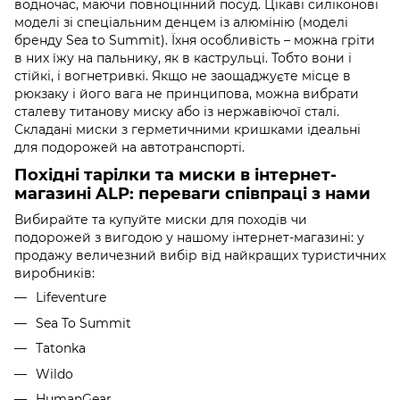
водночас, маючи повноцінний посуд. Цікаві силіконові
моделі зі спеціальним денцем із алюмінію (моделі
бренду Sea to Summit). Їхня особливість – можна гріти
в них їжу на пальнику, як в каструльці. Тобто вони і
стійкі, і вогнетривкі. Якщо не заощаджуєте місце в
рюкзаку і його вага не принципова, можна вибрати
сталеву титанову миску або із нержавіючої сталі.
Складані миски з герметичними кришками ідеальні
для подорожей на автотранспорті.
Похідні тарілки та миски в інтернет-
магазині ALP: переваги співпраці з нами
Вибирайте та купуйте миски для походів чи
подорожей з вигодою у нашому інтернет-магазині: у
продажу величезний вибір від найкращих туристичних
виробників:
Lifeventure
Sea To Summit
Tatonka
Wildo
HumanGear