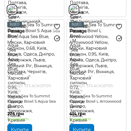
ВІДЕО
ВІДЕО
Артикул: STS ACK037011-
Артикул: STS ACK037011-
040203
060909
Миска Sea To Summit
Миска Sea To Summit
Passage Bowl S Aqua Sea
Passage Bowl L Arrowwood
Blue
Yellow
276 грн
414 грн
В наявності
В наявності
Купити
Купити