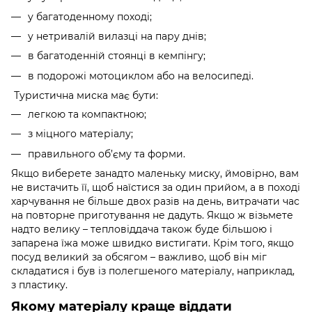
у багатоденному поході;
у нетривалій вилазці на пару днів;
в багатоденній стоянці в кемпінгу;
в подорожі мотоциклом або на велосипеді.
Туристична миска має бути:
легкою та компактною;
з міцного матеріалу;
правильного об’єму та форми.
Якщо виберете занадто маленьку миску, ймовірно, вам
не вистачить її, щоб наїстися за один прийом, а в поході
харчування не більше двох разів на день, витрачати час
на повторне приготування не дадуть. Якщо ж візьмете
надто велику – тепловіддача також буде більшою і
запарена їжа може швидко вистигати. Крім того, якщо
посуд великий за обсягом – важливо, щоб він міг
складатися і був із полегшеного матеріалу, наприклад,
з пластику.
Якому матеріалу краще віддати