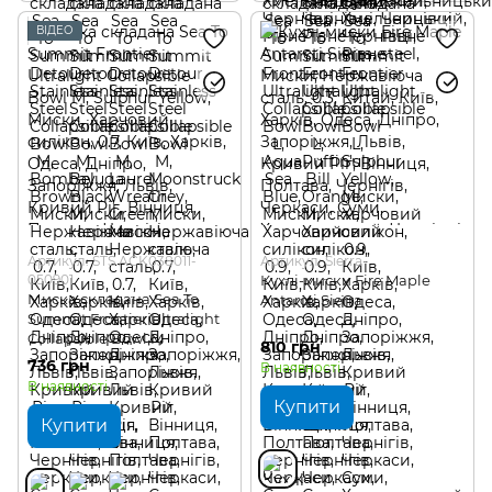
ВІДЕО
Артикул: STS ACK038011-
Артикул: Sierra
050901
Кухлі-миски Fire Maple
Миска складана Sea To
Antarcti Sierra
Summit Frontier Ultralight
Collapsible Bowl M
810 грн
736 грн
В наявності
В наявності
Купити
Купити