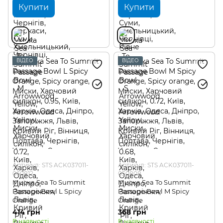
Купити
Купити
ВІДЕО
ВІДЕО
Артикул: STS ACK037011-
Артикул: STS ACK037011-
060812
050808
Миска Sea To Summit
Миска Sea To Summit
Passage Bowl L Spicy
Passage Bowl M Spicy
Orange
Orange
414 грн
368 грн
В наявності
В наявності