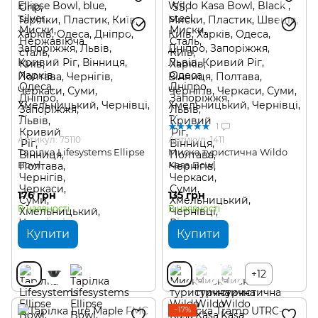
1
Артикул: 75110
Артикул: 1411
Тарілка Lifesystems Ellipse
Миска туристична Wildo
Bowl
Kasa Bowl
176 грн
135 грн
В наявності
В наявності
Купити
Купити
+12
−17%