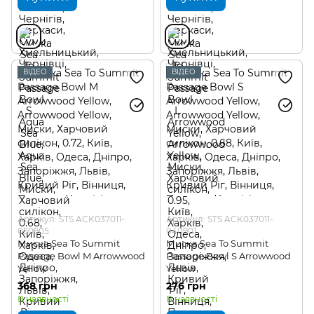
ВІДЕО
ВІДЕО
Артикул: STS ACK037011-
Артикул: STS ACK037011-
050905
040901
Миска Sea To Summit
Миска Sea To Summit
Passage Bowl M Arrowwood
Passage Bowl S Arrowwood
Yellow
Yellow
368 грн
276 грн
В наявності
В наявності