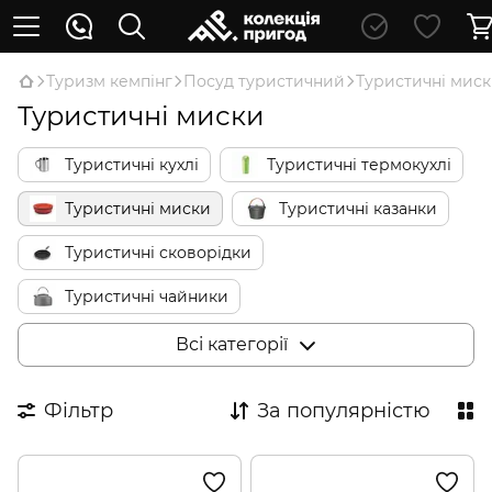
Туризм кемпінг
Посуд туристичний
Туристичні мис
Туристичні миски
Туристичні кухлі
Туристичні термокухлі
Туристичні миски
Туристичні казанки
Туристичні сковорідки
Туристичні чайники
Туристичні кавоварки
Всі категорії
Туристичні термоси
Фільтр
За популярністю
Туристичні столові прибори
Туристичні келихи для вина