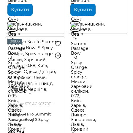
Купити
Купити
ВІДЕО
Артикул: STS ACK037011-
040804
Миска Sea To Summit
Passage Bowl S Spicy
Orange
276 грн