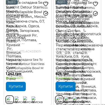
ВІДЕО
ВІДЕО
Артикул: STS ACK039011-
Артикул: STS ACK038011-
050303
060207
Миска складана Sea To
Миска складана Sea To
Summit Detour Stainless
Summit Frontier Ultralight
Steel Collapsible Bowl M
Collapsible Bowl L
1 242 грн
828 грн
В наявності
В наявності
Купити
Купити