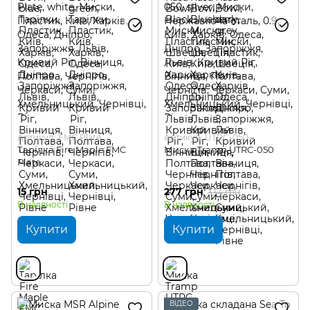
Артикул: FMC Plate
Артикул: UTRC-050
Тарілка Fire Maple FMC
Миска Tramp UTRC-050
Plate
15 грн
277 грн
334 грн
В наявності
В наявності
Купити
Купити
ВІДЕО