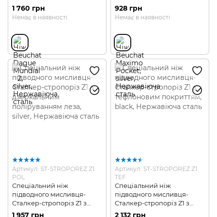
1 760 грн
928 грн
Немає в наявності
Немає в наявності
Артикул: ST-STROPOREZ Z1
Артикул: ST-STROPOREZ Z1
POL
TEF
Спеціальний ніж
Спеціальний ніж
підводного мисливця-
підводного мисливця-
Сталкер-стропоріз Z1 з
Сталкер-стропоріз Z1 з
дзеркальним
тефлоновим покриттям
1 957 грн
2 132 грн