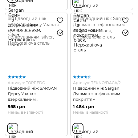
Артикул: TORPEDO
Артикул: TEKNO/DAGA/2
Підводний ніж SARGAN
Підводний ніж Sargan
Дерсу Узала з
Душман з тефлоновим
дзеркальним
покриттям
поліруванням
958 грн
1 484 грн
Немає в наявності
Немає в наявності