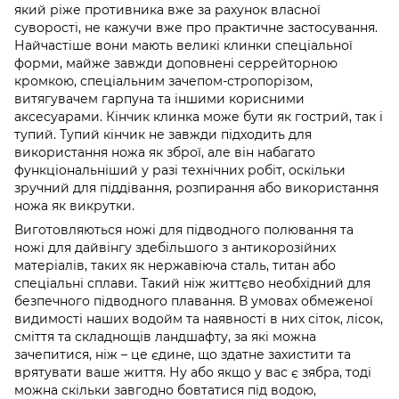
який ріже противника вже за рахунок власної
суворості, не кажучи вже про практичне застосування.
Найчастіше вони мають великі клинки спеціальної
форми, майже завжди доповнені серрейторною
кромкою, спеціальним зачепом-стропорізом,
витягувачем гарпуна та іншими корисними
аксесуарами. Кінчик клинка може бути як гострий, так і
тупий. Тупий кінчик не завжди підходить для
використання ножа як зброї, але він набагато
функціональніший у разі технічних робіт, оскільки
зручний для піддівання, розпирання або використання
ножа як викрутки.
Виготовляються ножі для підводного полювання та
ножі для дайвінгу здебільшого з антикорозійних
матеріалів, таких як нержавіюча сталь, титан або
спеціальні сплави. Такий ніж життєво необхідний для
безпечного підводного плавання. В умовах обмеженої
видимості наших водойм та наявності в них сіток, лісок,
сміття та складнощів ландшафту, за які можна
зачепитися, ніж – це єдине, що здатне захистити та
врятувати ваше життя. Ну або якщо у вас є зябра, тоді
можна скільки завгодно бовтатися під водою,