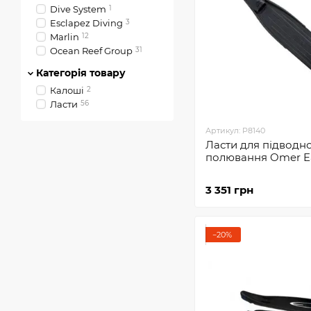
Dive System
1
Esclapez Diving
3
Marlin
12
Ocean Reef Group
31
Категорія товару
Калоші
2
Ласти
56
Артикул: P8140
Ласти для підводн
полювання Omer E
3 351 грн
−20%