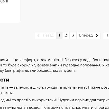
uo II
Назад
1
2
3
Вперед
П
асти — це комфорт, ефективність і безпека у воді. Вони п
й то буде снорклінг, фрідайвінг чи підводне полювання. У ка
ку біля рифів до глибоководних занурень.
асти
типів — залежно від конструкції та призначення. Нижче роз
зняють:
Надійні та прості у використанні. Чудовий варіант для снорк
імні гнучкі лопаті дозволяють зручно транспортувати споряд