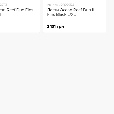
20113
Артикул: OR020122
an Reef Duo Fins
Ласти Ocean Reef Duo II
M
Fins Black L/XL
2 151 грн