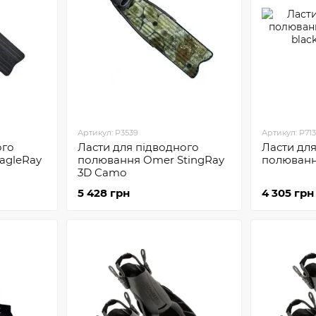
Артикул: P3539
Артикул: P71
ого
Ласти для підводного
Ласти дл
agleRay
полювання Omer StingRay
полюванн
3D Camo
5 428 грн
4 305 грн