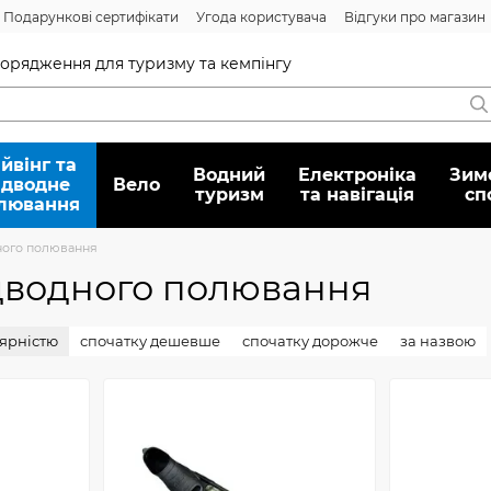
Подарункові сертифікати
Угода користувача
Відгуки про магазин
Договір публічної оферти
спорядження для туризму та кемпінгу
йвінг та
Водний
Електроніка
Зим
ідводне
Вело
туризм
та навігація
сп
лювання
дного полювання
ідводного полювання
лярністю
спочатку дешевше
спочатку дорожче
за назвою