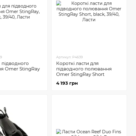
39
Артикул: P4639
я підводного
Короткі ласти для
я Omer StingRay
підводного полювання
Omer StingRay Short
4 193 грн