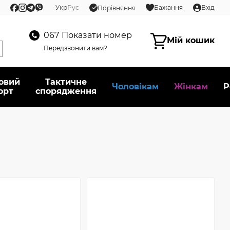
Укр
Рус
Бажання
Вхід
Порівняння
067
Показати номер
Мій кошик
Передзвонити вам?
овий
Тактичне
Чоловікам
Жінкам
Р
орт
спорядження