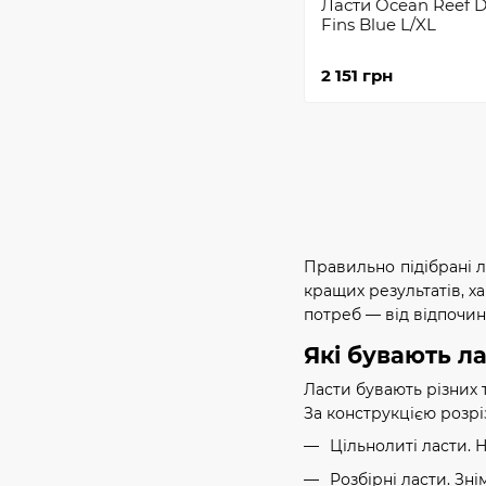
Ласти Ocean Reef D
Fins Blue L/XL
2 151 грн
Правильно підібрані л
кращих результатів, ха
потреб — від відпочин
Які бувають л
Ласти бувають різних 
За конструкцією розрі
Цільнолиті ласти. 
Розбірні ласти. Зн