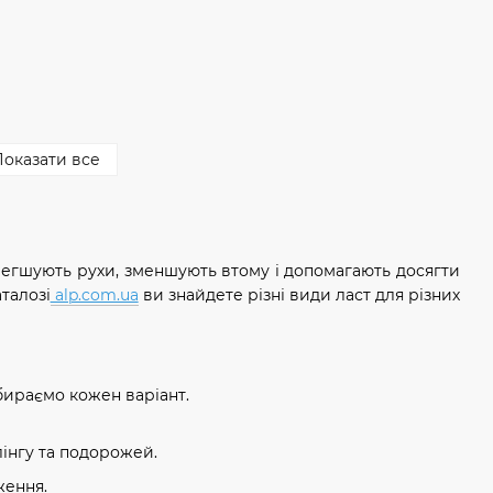
оказати все
олегшують рухи, зменшують втому і допомагають досягти
талозі
alp.com.ua
ви знайдете різні види ласт для різних
бираємо кожен варіант.
лінгу та подорожей.
ження.