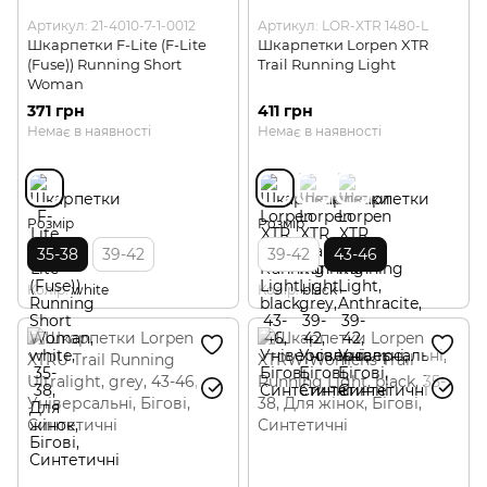
Артикул: 21-4010-7-1-0012
Артикул: LOR-XTR 1480-L
Шкарпетки F-Lite (F-Lite
Шкарпетки Lorpen XTR
(Fuse)) Running Short
Trail Running Light
Woman
371 грн
411 грн
Немає в наявності
Немає в наявності
Розмір
Розмір
35-38
39-42
39-42
43-46
Колір
white
Колір
black