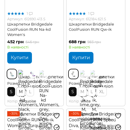
1
1
Артикул: 612690.413.S
Артикул: 612184.621.S
Шкарпетки Bridgedale
Шкарпетки Bridgedale
CoolFusion RUN Na-kd
CoolFusion RUN Qw-ik
Women's
452 грн
688 грн
646 грн
983 грн
В наявності
В наявності
Купити
Купити
Розмір
Розмір
S
M
L
S
M
L
XL
Колір
turquoise
Колір
white
−30%
−30%