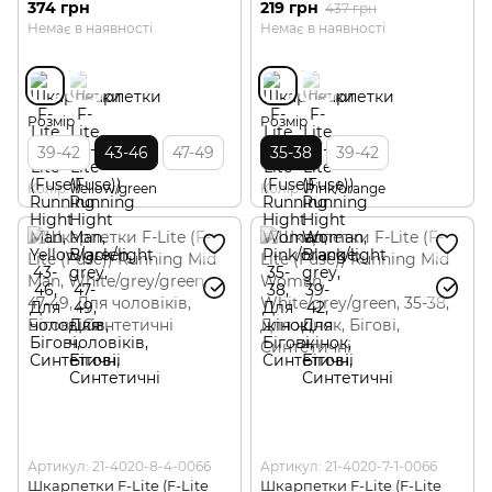
374 грн
219 грн
437 грн
Немає в наявності
Немає в наявності
Розмір
Розмір
39-42
43-46
47-49
35-38
39-42
Колір
Yellow/green
Колір
Pink/orange
Артикул: 21-4020-8-4-0066
Артикул: 21-4020-7-1-0066
Шкарпетки F-Lite (F-Lite
Шкарпетки F-Lite (F-Lite