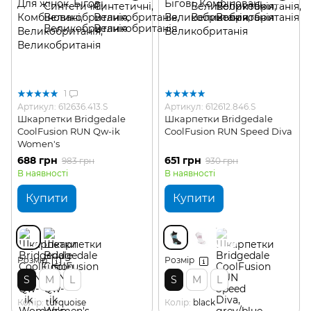
1
Артикул: 612636.413.S
Артикул: 612612.846.S
Шкарпетки Bridgedale
Шкарпетки Bridgedale
CoolFusion RUN Qw-ik
CoolFusion RUN Speed Diva
Women's
688 грн
651 грн
983 грн
930 грн
В наявності
В наявності
Купити
Купити
Розмір
Розмір
S
M
L
S
M
L
Колір
turquoise
Колір
black