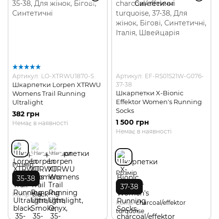
Артикул: LO-XTRWU1870-S
Артикул: EF-RS01S21W-G076-
Шкарпетки Lorpen XTRWU
37-38
Шкарпетки X-Bionic
Womens Trail Running
Effektor Women's Running
Ultralight
Socks
382 грн
1 500 грн
Немає в наявності
Немає в наявності
Розмір
Розмір
35-38
37-38
Колір
black
Колір
charcoal/effektor
turquoise