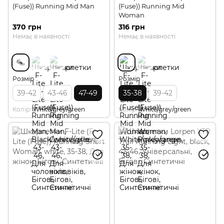
(Fuse)) Running Mid Man
(Fuse)) Running Mid
Woman
370 грн
316 грн
Немає в наявності
Немає в наявності
Розмір
Розмір
39-42
43-46
47-49
35-38
39-42
Колір
White/grey/green
Колір
White/grey/green