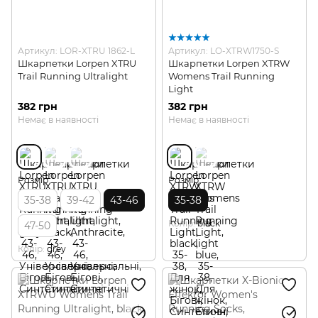
Артикул: LOR-XTRU 1862-L
Артикул: LO-XTRW1750-S
Шкарпетки Lorpen XTRU
Шкарпетки Lorpen XTRW
Trail Running Ultralight
Womens Trail Running
Light
382 грн
382 грн
Немає в наявності
Немає в наявності
Розмір
Розмір
35-38
39-42
43-46
35-38
Колір
black
47-50
Колір
grey