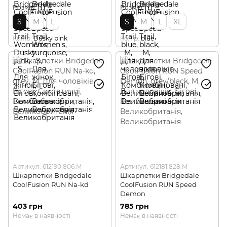
Розмір
Розмір
S
M
L
S
M
L
XL
Колір
Dusky pink
Колір
blue
Артикул: 612190.806.M
Артикул: 612181.828.M
Шкарпетки Bridgedale
Шкарпетки Bridgedale
CoolFusion RUN Na-kd
CoolFusion RUN Speed
Demon
403 грн
785 грн
Немає в наявності
Немає в наявності