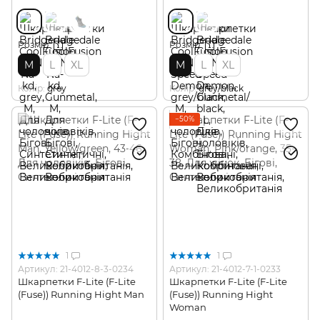
Розмір
Розмір
M
L
XL
M
L
XL
Колір
grey
Колір
grey/black
−50%
1
1
Артикул: 21-4012-8-3-0234
Артикул: 21-4012-7-1-0233
Шкарпетки F-Lite (F-Lite
Шкарпетки F-Lite (F-Lite
(Fuse)) Running Hight Man
(Fuse)) Running Hight
Woman