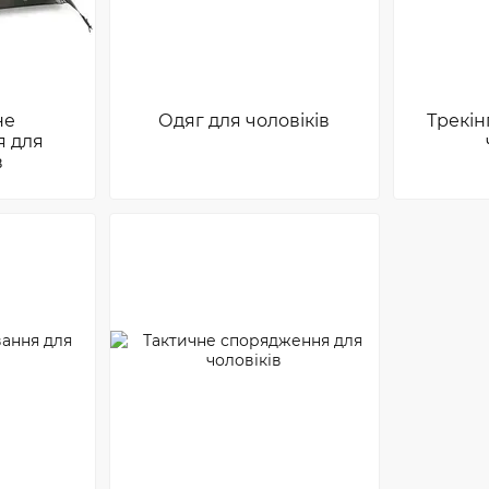
не
Одяг для чоловіків
Трекін
 для
в