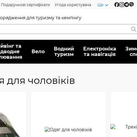
Подарункові сертифікати
Угода користувача
Ще
спорядження для туризму та кемпінгу
йвінг та
Водний
Електроніка
Зим
ідводне
Вело
туризм
та навігація
сп
лювання
 для чоловіків