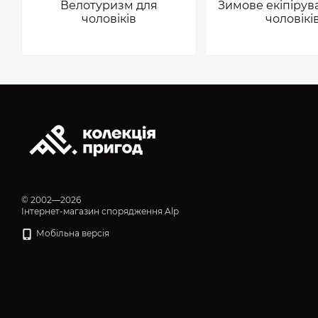
Велотуризм для
Зимове екіпірув
чоловіків
чоловікі
© 2002—2026
Інтернет-магазин спорядження Alp
Мобільна версія