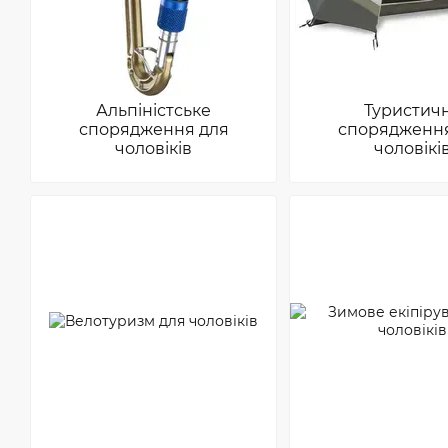
Альпіністське
Туристич
спорядження для
спорядження
чоловіків
чоловікі