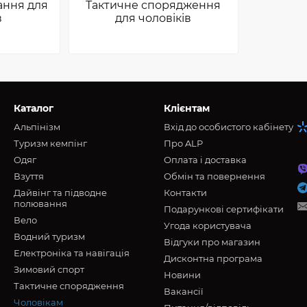
ання для
Тактичне спорядження
в
для чоловіків
Каталог
Клієнтам
Альпінізм
Вхід до особистого кабінету
Туризм кемпінг
Про ALP
Oдяг
Оплата і доставка
Взуття
Обмін та повернення
Дайвінг та підводне
Контакти
полювання
Подарункові сертифікати
Вело
Угода користувача
Водний туризм
Відгуки про магазин
Електроніка та навігація
Дисконтна програма
Зимовий спорт
Новини
Тактичне спорядження
Вакансії
Чоловікам