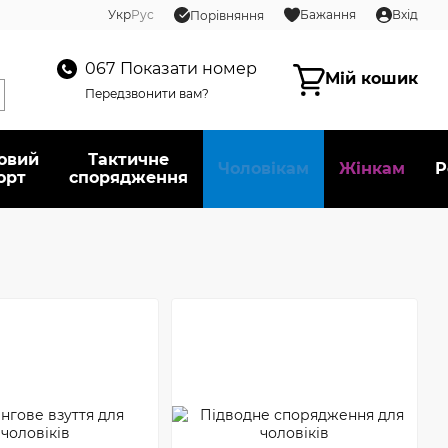
Укр
Рус
Бажання
Вхід
Порівняння
067
Показати номер
Мій кошик
Передзвонити вам?
овий
Тактичне
Чоловікам
Жінкам
Р
орт
спорядження