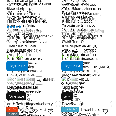
Артикул: 3303117 3049
Артикул: KRE30WS/WMPB
Рюкзак Deuter Freerider 24
Рюкзак Osprey Kresta 30
SL
(2017)
4 701 грн
5 419 грн
6 716 грн
6 021 грн
В наявності
В наявності
Купити
Купити
+5
Розмір
Розмір
One size
S/M
−20%
НОВИНКА
ВІДЕО