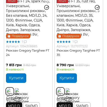
АКЦІЯ
АКЦІЯ
Подарунок
Подарунок
1
1
Артикул: 139431/8885
Артикул: 132707/7222
Рюкзак Gregory Targhee FT
Рюкзак Gregory Targhee FT
24
35
7 813 грн
8 790 грн
11 162 грн
12 557 грн
В наявності
В наявності
Купити
Купити
Розмір
Розмір
MD/LD
SM/MD
MD/LD
SM/MD