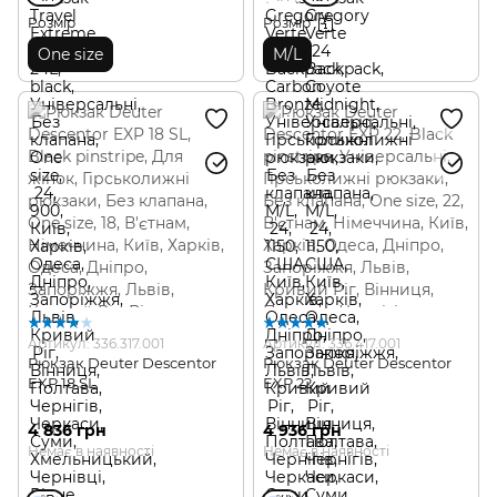
Розмір
Розмір
One size
M/L
Артикул: 336.317.001
Артикул: 336.417.001
Рюкзак Deuter Descentor
Рюкзак Deuter Descentor
EXP 18 SL
EXP 22
4 836 грн
4 936 грн
Немає в наявності
Немає в наявності