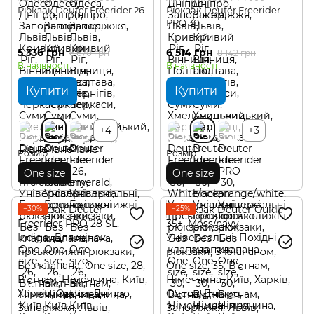
Рюкзак Deuter Freerider 26
Рюкзак Deuter Freerider
PRO 30
5 336 грн
6 514 грн
6 670 грн
8 142 грн
В наявності
В наявності
Купити
Купити
+4
+3
Розмір
Розмір
One size
One size
−30%
−25%