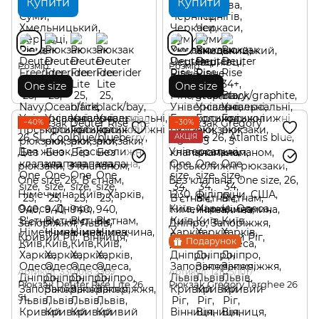
Купити
Купити
Розмір
Розмір
One size
One size
−40%
−30%
АКЦІЯ
Подарунок
Артикул: 3301018 3369
Артикул: 121125/1017
Рюкзак Deuter Rise Lite 26
Рюкзак Gregory Targhee 26
SL