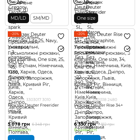
Розмір
Розмір
MD/LD
SM/MD
One size
−20%
−20%
Артикул: 3303017 3010
Артикул: 3301318 2480
Рюкзак Deuter Freerider
Рюкзак Deuter Rise 34+
Lite 25
5 078 грн
6 330 грн
6 348 грн
7 912 грн
В наявності
В наявності