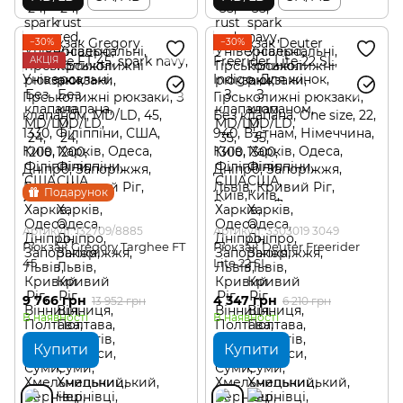
−30%
−30%
АКЦІЯ
Подарунок
Артикул: 132709/8885
Артикул: 3303019 3049
Рюкзак Gregory Targhee FT
Рюкзак Deuter Freerider
45
Lite 22 SL
9 766 грн
4 347 грн
13 952 грн
6 210 грн
В наявності
В наявності
Купити
Купити