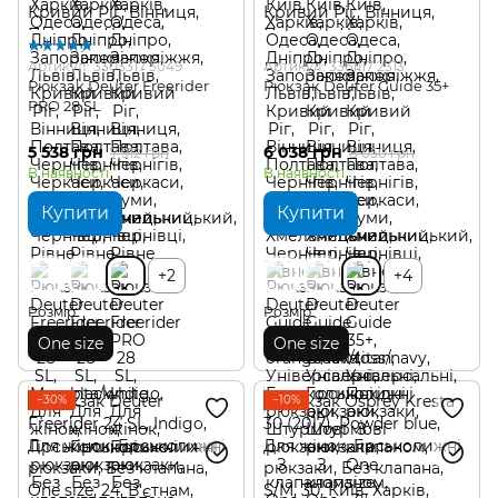
Артикул: 3303317 3049
Артикул: 3361117 2313
Рюкзак Deuter Freerider
Рюкзак Deuter Guide 35+
PRO 28 SL
5 538 грн
6 038 грн
7 912 грн
8 050 грн
В наявності
В наявності
Купити
Купити
+2
+4
Розмір
Розмір
One size
One size
−30%
−10%