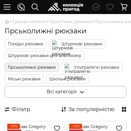
Туризм кемпінг
Туристичні рюкзаки
Гірськолижні р
Гірськолижні рюкзаки
Похідні рюкзаки
Штурмові рюкзаки
Штурмові рюкзаки для альпінізму
Гірськолижні рюкзаки
Ультралегкі рюкзаки
Міські рюкзаки
Шкільні рюкзаки
Дитячі рюкзаки
Дитячі переноски
Всі категорії
Сумки для подорожей
Фільтр
За популярністю
−30%
−30%