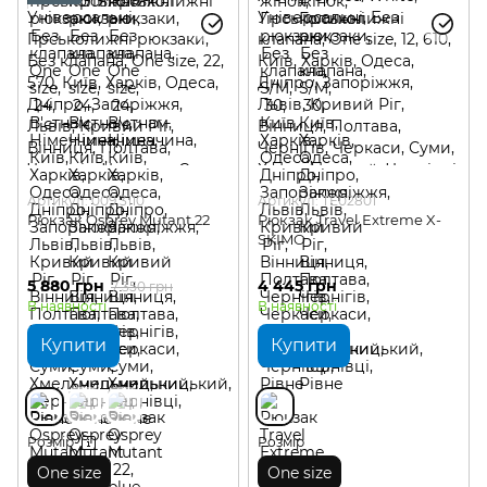
Артикул: 009.3110
Артикул: TE02801
Рюкзак Osprey Mutant 22
Рюкзак Travel Extreme X-
SKIMO
5 880 грн
4 445 грн
7 350 грн
В наявності
В наявності
Купити
Купити
Розмір
Розмір
One size
One size