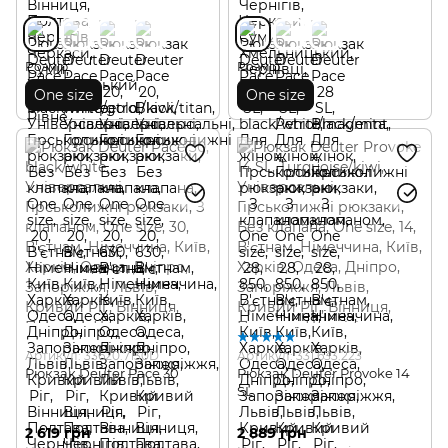
Розмір
Розмір
One size
One size
Артикул: 33620.7130D
Артикул: 331.633.223
Рюкзак Deuter Pace 30
Рюкзак Deuter Provoke 14
SL
2 619 грн
2 889 грн