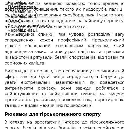
спорядження та великою кількістю точок кріплення
додаткового оснащення, такого як льодоруби, палиці,
снігоступи для полювання
, сноуборд, лижі і усього того,
що дозволить спочатку піднятися на найвищу вершину,
а після цього, зі свистом звідти з’їхати.
Крім зручної спинки, яка чудово розподіляє вагу
спорядження, кожен професійний гірськолижний
рюкзак обладнаний спеціальним каркасом, який
відповідає за захист спини у разі падіння. Такі рюкзаки
із захистом врятували безліч спортсменів від травм та
серйозних каліцтв.
Вимоги до матеріалів, застосовуваних у гірськолижній
сфері, завжди були вище середнього, а беручи до
уваги екстремальні навантаження, які доведеться
витримувати рюкзаку, вони завжди робляться з
найпотужніших та найміцніших тканин, які чудово
протистоять розривам, проколюванню, перетиранню
та іншим видам механічних пошкоджень.
Рюкзаки для гірськолижного спорту
З огляду на зростаючий інтерес до гірськолижного
спорту, безліч відомих брендів, з усією серйозністю