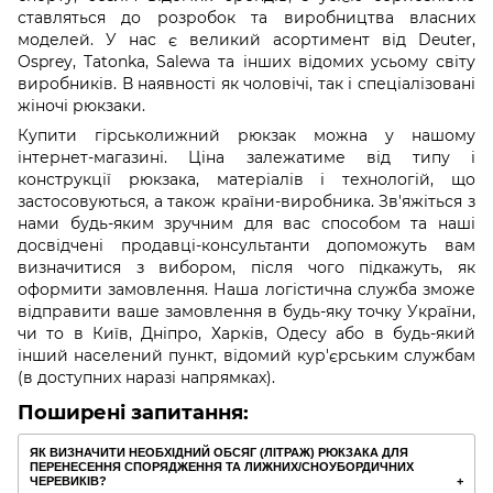
ставляться до розробок та виробництва власних
моделей. У нас є великий асортимент від Deuter,
Osprey, Tatonka, Salewa та інших відомих усьому світу
виробників. В наявності як чоловічі, так і спеціалізовані
жіночі рюкзаки.
Купити гірськолижний рюкзак можна у нашому
інтернет-магазині. Ціна залежатиме від типу і
конструкції рюкзака, матеріалів і технологій, що
застосовуються, а також країни-виробника. Зв'яжіться з
нами будь-яким зручним для вас способом та наші
досвідчені продавці-консультанти допоможуть вам
визначитися з вибором, після чого підкажуть, як
оформити замовлення. Наша логістична служба зможе
відправити ваше замовлення в будь-яку точку України,
чи то в Київ, Дніпро, Харків, Одесу або в будь-який
інший населений пункт, відомий кур'єрським службам
(в доступних наразі напрямках).
Поширені запитання:
ЯК ВИЗНАЧИТИ НЕОБХІДНИЙ ОБСЯГ (ЛІТРАЖ) РЮКЗАКА ДЛЯ
ПЕРЕНЕСЕННЯ СПОРЯДЖЕННЯ ТА ЛИЖНИХ/СНОУБОРДИЧНИХ
ЧЕРЕВИКІВ?