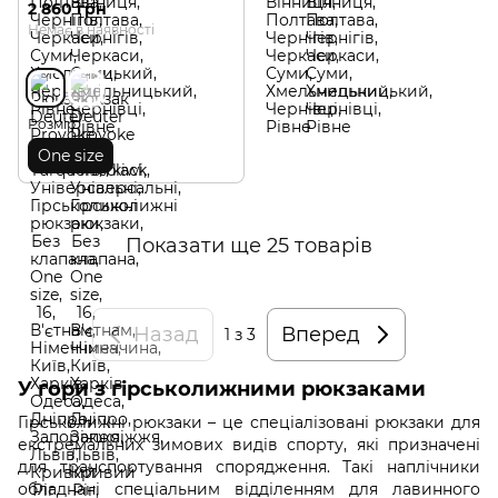
2 860 грн
Немає в наявності
Розмір
One size
Показати ще 25 товарів
Назад
Вперед
1
з 3
У гори з гірськолижними рюкзаками
Гірськолижні рюкзаки – це спеціалізовані рюкзаки для
екстремальних зимових видів спорту, які призначені
для транспортування спорядження. Такі наплічники
обладнані спеціальним відділенням для лавинного