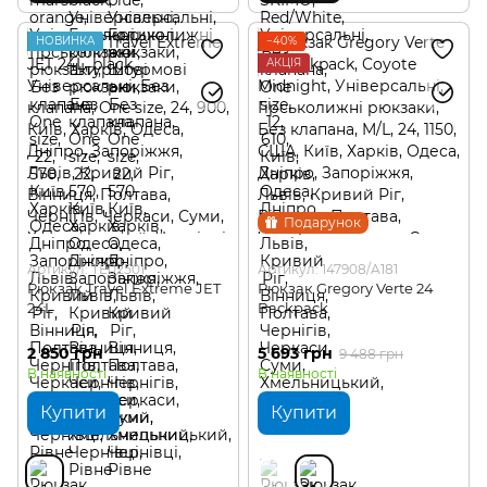
НОВИНКА
−40%
АКЦІЯ
Подарунок
Артикул: TE02501
Артикул: 147908/A181
Рюкзак Travel Extreme JET
Рюкзак Gregory Verte 24
24L
Backpack
2 850 грн
5 693 грн
9 488 грн
В наявності
В наявності
Купити
Купити