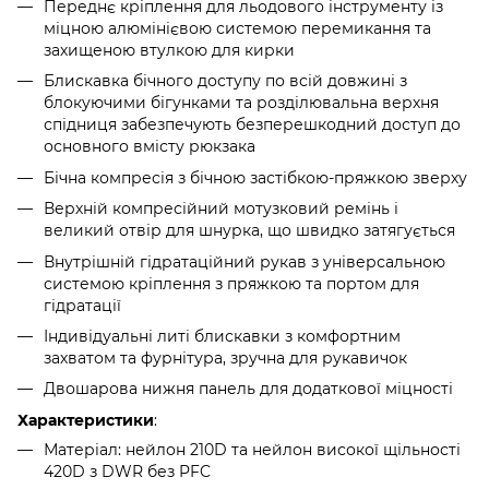
Переднє кріплення для льодового інструменту із
міцною алюмінієвою системою перемикання та
захищеною втулкою для кирки
Блискавка бічного доступу по всій довжині з
блокуючими бігунками та розділювальна верхня
спідниця забезпечують безперешкодний доступ до
основного вмісту рюкзака
Бічна компресія з бічною застібкою-пряжкою зверху
Верхній компресійний мотузковий ремінь і
великий отвір для шнурка, що швидко затягується
Внутрішній гідратаційний рукав з універсальною
системою кріплення з пряжкою та портом для
гідратації
Індивідуальні литі блискавки з комфортним
захватом та фурнітура, зручна для рукавичок
Двошарова нижня панель для додаткової міцності
Характеристики
:
Матеріал: нейлон 210D та нейлон високої щільності
420D з DWR без PFC