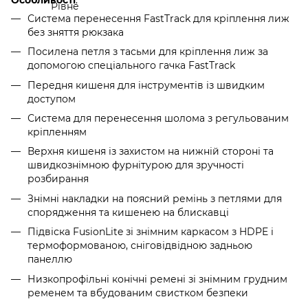
Система перенесення FastTrack для кріплення лиж
без зняття рюкзака
Посилена петля з тасьми для кріплення лиж за
допомогою спеціального гачка FastTrack
Передня кишеня для інструментів із швидким
доступом
Система для перенесення шолома з регульованим
кріпленням
Верхня кишеня із захистом на нижній стороні та
швидкознімною фурнітурою для зручності
розбирання
Знімні накладки на поясний ремінь з петлями для
спорядження та кишенею на блискавці
Підвіска FusionLite зі знімним каркасом з HDPE і
термоформованою, сніговідвідною задньою
панеллю
Низкопрофільні конічні ремені зі знімним грудним
ременем та вбудованим свистком безпеки