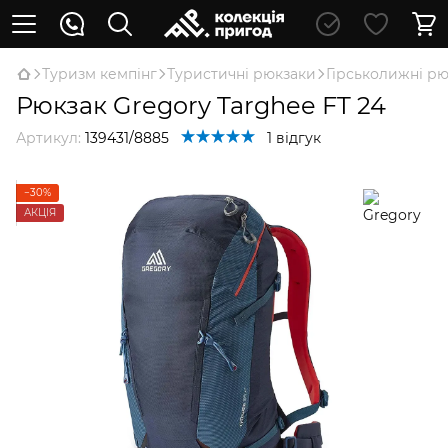
Туризм кемпінг
Туристичні рюкзаки
Гірськолижні р
Рюкзак Gregory Targhee FT 24
Артикул:
139431/8885
1 відгук
−30%
АКЦІЯ