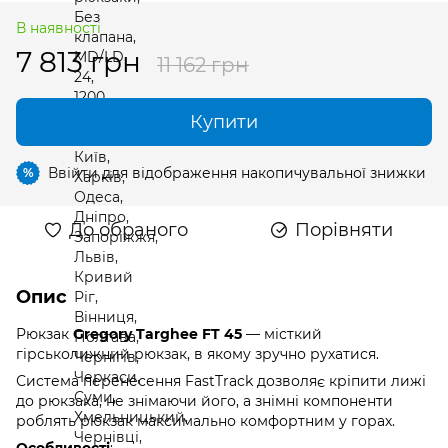
В наявності
7 813 грн
11 162 грн
Купити
Ввійти
для відображення накопичувальної знижки
%
До обраного
Порівняти
Опис
Рюкзак
Gregory Targhee FT 45
— місткий
гірськолижний рюкзак, в якому зручно рухатися.
Система перенесення FastTrack дозволяє кріпити лижі
до рюкзака, не знімаючи його, а знімні компоненти
роблять рюкзак максимально комфортним у горах.
Особливості
: