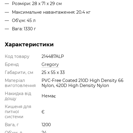
Розміри: 28 x 71 x 29 см
Максимальне навантаження: 20.4 кг
Об'єм: 45 л
Вага: 1330 г
Характеристики
Код товару
214487ALP
Бренд
Gregory
Габарити, см
25 x 55 x 33
Матеріал
PVC-Free Coated 210D High Density 66
виготовлення
Nylon, 420D High Density Nylon
Накидка від
Немає
дощу
Кишеня для
питної
Є
системи
Вага, г
1200
Об'єм, л
24