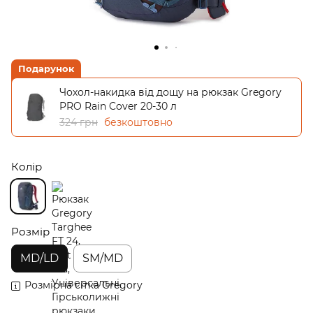
Подарунок
Чохол-накидка від дощу на рюкзак Gregory
PRO Rain Cover 20-30 л
324 грн
безкоштовно
Колір
Розмір
MD/LD
SM/MD
Розмірна сітка Gregory