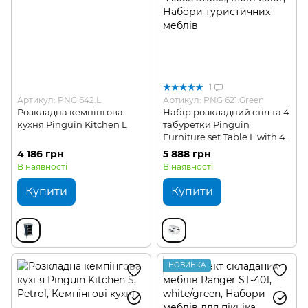
1
Артикул: PNG 642.L
Артикул: PNG 621.Green
Розкладна кемпінгова
Набір розкладний стіл та 4
кухня Pinguin Kitchen L
табуретки Pinguin
Furniture set Table L with 4
Jack Stools
4 186 грн
5 888 грн
В наявності
В наявності
Купити
Купити
НОВИНКА