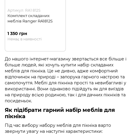
Артикул: RA1 812S
Комплект складаних
меблів Ranger RA1812S
1 350 грн
Немає в наявності
До нашого інтернет-магазину звертається все більше і
більше людей, які хочуть купити набір складаних
меблів для пікніка. Це не дивно, адже комфортний
відпочинок на природі – запорука гарного настрою та
самопочуття. Меблі для пікніка прості та невибагливі у
використанні. Вони однаково підійдуть як для виїздів
на природу всією родиною, так і для дачних пікніків та
посиденьок.
Як підібрати гарний набір меблів для
пікніка
Під час вибору набору меблів для пікніка варто
звернути увагу на наступні характеристики: