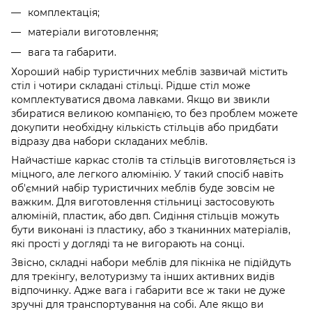
комплектація;
матеріали виготовлення;
вага та габарити.
Хороший набір туристичних меблів зазвичай містить
стіл і чотири складані стільці. Рідше стіл може
комплектуватися двома лавками. Якщо ви звикли
збиратися великою компанією, то без проблем можете
докупити необхідну кількість стільців або придбати
відразу два набори складаних меблів.
Найчастіше каркас столів та стільців виготовляється із
міцного, але легкого алюмінію. У такий спосіб навіть
об'ємний набір туристичних меблів буде зовсім не
важким. Для виготовлення стільниці застосовують
алюміній, пластик, або двп. Сидіння стільців можуть
бути виконані із пластику, або з тканинних матеріалів,
які прості у догляді та не вигорають на сонці.
Звісно, складні набори меблів для пікніка не підійдуть
для трекінгу, велотуризму та інших активних видів
відпочинку. Адже вага і габарити все ж таки не дуже
зручні для транспортування на собі. Але якщо ви