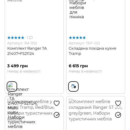
1
Артикул: RA 1102
Артикул: TRF-021
Комплект Ranger TA
Складана похідна кухня
21407+FS21124
Tramp
3 499 грн
6 615 грн
Немає в наявності
Немає в наявності