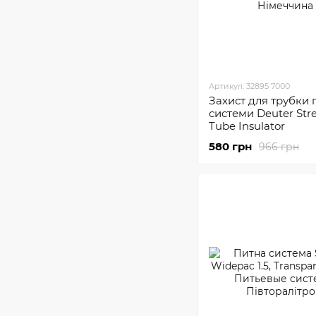
Артикул: 32895 7000
Захист для трубки 
системи Deuter Str
Tube Insulator
580 грн
966 грн