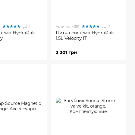
1
2
Артикул: A381
стема HydraPak
Питна система HydraPak
ty
1.5L Velocity IT
2 201 грн