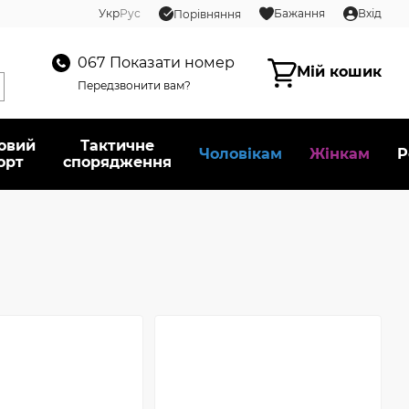
Укр
Рус
Бажання
Вхід
Порівняння
067
Показати номер
Мій кошик
Передзвонити вам?
овий
Тактичне
Чоловікам
Жінкам
Р
орт
спорядження