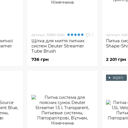
1
Артикул: 32885 0000
Артикул: A26
питної
Щітка для миття питних
Питна си
eamer
систем Deuter Streamer
Shape-Shif
Tube Brush
736 грн
2 201 грн
ВІДЕО