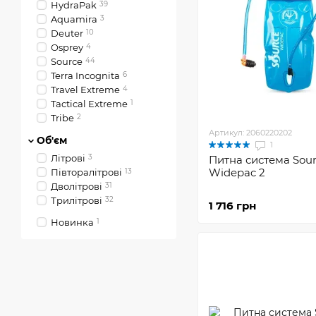
HydraPak
39
Aquamira
3
Deuter
10
Osprey
4
Sourсe
44
Terra Incognita
6
Travel Extreme
4
Tactical Extreme
1
Tribe
2
Артикул: 2060220202
Об'єм
1
Літрові
3
Питна система Sou
Widepac 2
Півторалітрові
13
Дволітрові
31
Трилітрові
32
1 716 грн
Новинка
1