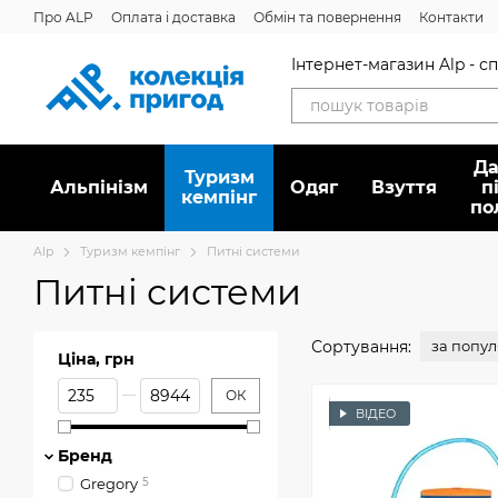
Перейти до основного контенту
Про ALP
Оплата і доставка
Обмін та повернення
Контакти
Інтернет-магазин Alp - 
Да
Туризм
Альпінізм
Oдяг
Взуття
п
кемпінг
по
Alp
Туризм кемпінг
Питні системи
Питні системи
Сортування:
за попу
Ціна, грн
Від Ціна, грн
До Ціна, грн
ОК
ВІДЕО
Бренд
Gregory
5