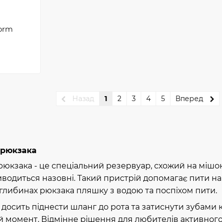
torm
Назад
1
2
3
4
5
Вперед
 рюкзака
рюкзака - це спеціальний резервуар, схожий на мішок
иводиться назовні. Такий пристрій допомагає пити на
 глибинах рюкзака пляшку з водою та поспіхом пити.
досить піднести шланг до рота та затиснути зубами к
й момент. Відмінне рішення для любителів активног