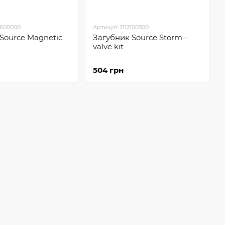
0600000
Артикул: 2112100300
Sourсe Magnetic
Загубник Sourсe Storm -
valve kit
504 грн