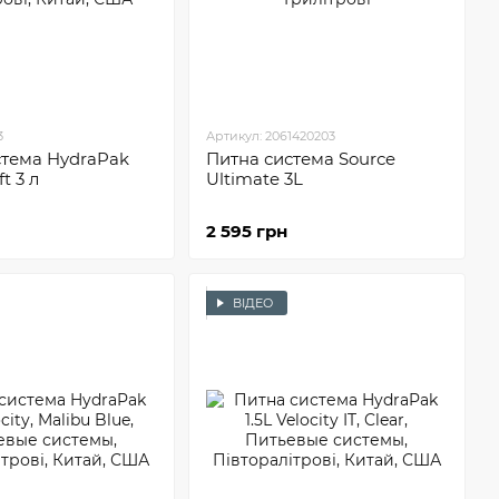
3
Артикул: 2061420203
стема HydraPak
Питна система Sourсe
t 3 л
Ultimate 3L
2 595 грн
ВІДЕО