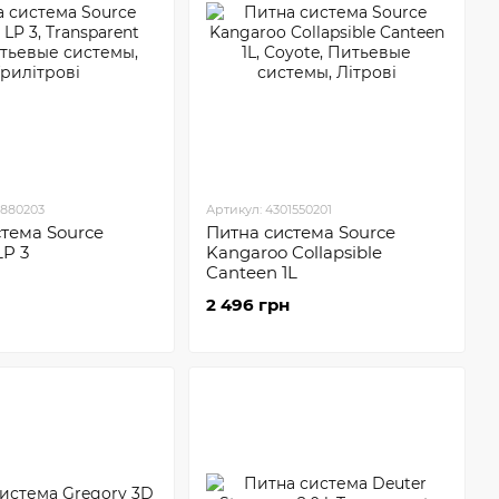
1880203
Артикул: 4301550201
тема Sourсe
Питна система Sourсe
LP 3
Kangaroo Collapsible
Canteen 1L
2 496 грн