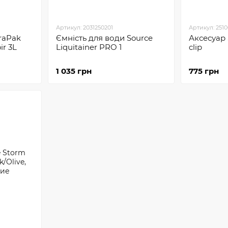
Артикул: 2031250201
Артикул: 251
raPak
Ємність для води Sourсe
Аксесуар 
ir 3L
Liquitainer PRO 1
clip
1 035 грн
775 грн