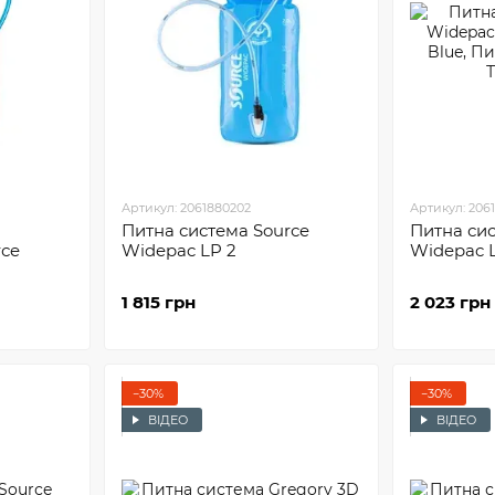
Артикул: 2061880202
Артикул: 206
Питна система Sourсe
Питна сис
rсe
Widepac LP 2
Widepac 
1 815 грн
2 023 грн
−30%
−30%
ВІДЕО
ВІДЕО