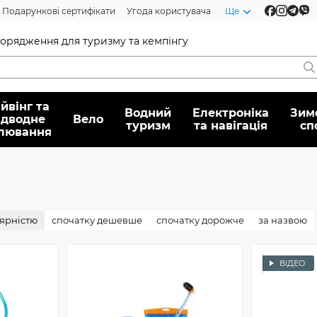
Подарункові сертифікати
Угода користувача
Ще
спорядження для туризму та кемпінгу
йвінг та
Водний
Електроніка
Зим
ідводне
Вело
туризм
та навігація
сп
лювання
лярністю
спочатку дешевше
спочатку дорожче
за назвою
ВІДЕО