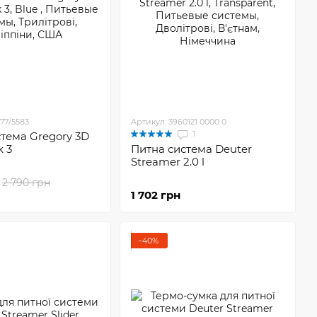
77/5583
Артикул: 3960121 0000 0
1
тема Gregory 3D
k 3
Питна система Deuter
Streamer 2.0 l
2 790 грн
1 702 грн
−40%