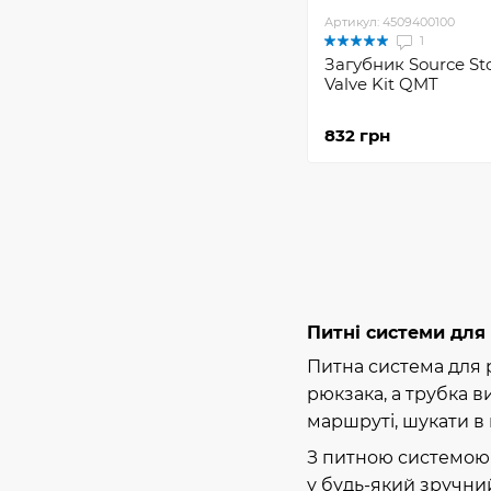
Артикул: 4509400100
1
Загубник Sourсe S
Valve Kit QMT
832 грн
Питні системи для
Питна система для 
рюкзака, а трубка в
маршруті, шукати в
З питною системою 
у будь-який зручни