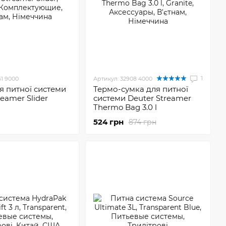
1
61 9000
Артикул: 32908 4000
я питної системи
Термо-сумка для питної
reamer Slider
системи Deuter Streamer
Thermo Bag 3.0 l
524 грн
874 грн