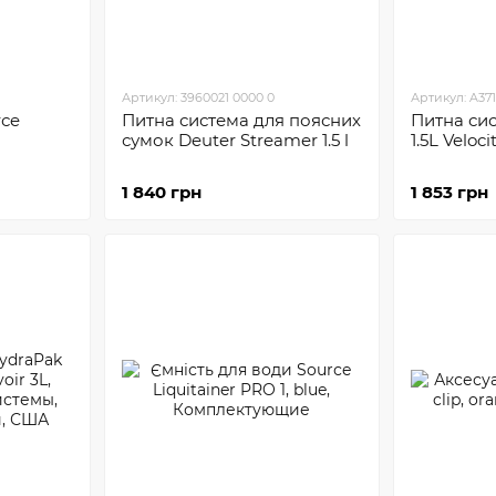
Артикул: 3960021 0000 0
Артикул: A371
rсe
Питна система для поясних
Питна си
сумок Deuter Streamer 1.5 l
1.5L Veloci
1 840 грн
1 853 грн