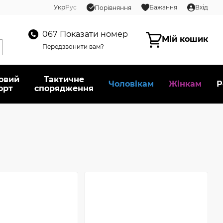
Укр
Рус
Бажання
Вхід
Порівняння
067
Показати номер
Мій кошик
Передзвонити вам?
овий
Тактичне
Чоловікам
Жінкам
Р
орт
спорядження