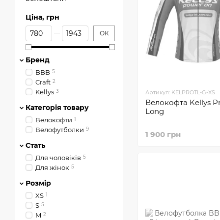
Ціна, грн
Від Ціна, грн
До Ціна, грн
ОК
Бренд
BBB
5
Craft
2
Kellys
3
Артикул: KELPROTL-G-XS
Велокофта Kellys P
Категорія товару
Long
Велокофти
1
Велофутболки
9
1 900 грн
Стать
Для чоловіків
5
Для жінок
5
Розмір
XS
1
S
5
M
2