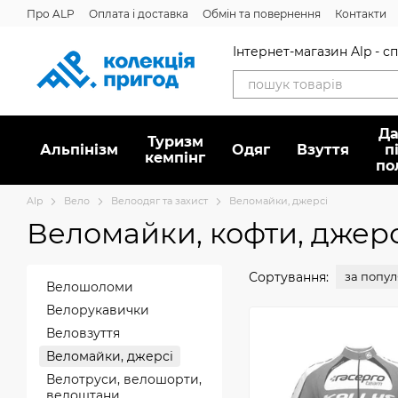
Перейти до основного контенту
Про ALP
Оплата і доставка
Обмін та повернення
Контакти
Інтернет-магазин Alp - 
Да
Туризм
Альпінізм
Oдяг
Взуття
п
кемпінг
по
Alp
Вело
Велоодяг та захист
Веломайки, джерсі
Веломайки, кофти, джерс
Сортування:
за попу
Велошоломи
Велорукавички
Веловзуття
Веломайки, джерсі
Велотруси, велошорти,
велоштани