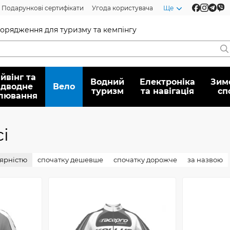
Подарункові сертифікати
Угода користувача
Ще
спорядження для туризму та кемпінгу
йвінг та
Водний
Електроніка
Зим
ідводне
Вело
туризм
та навігація
сп
лювання
і
лярністю
спочатку дешевше
спочатку дорожче
за назвою