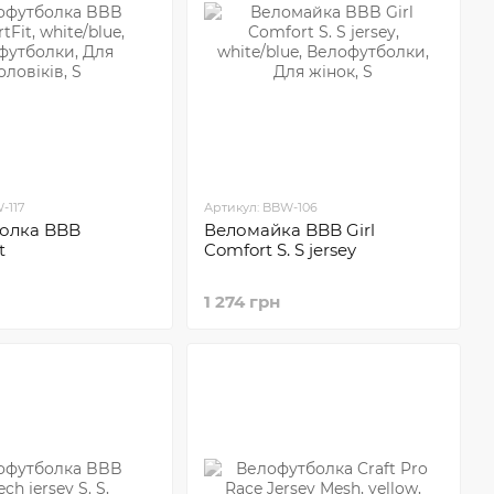
-117
Артикул: BBW-106
олка BBB
Веломайка BBB Girl
t
Comfort S. S jersey
1 274 грн