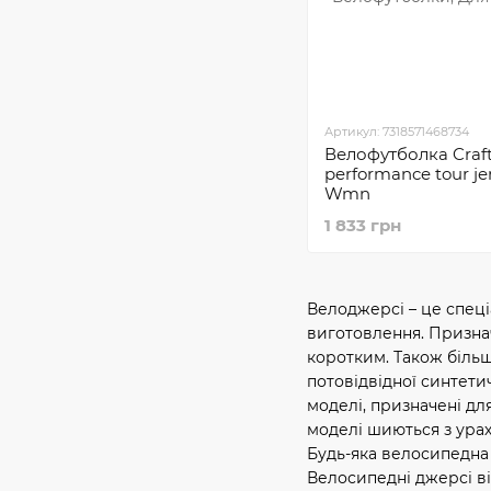
Артикул: 7318571468734
Велофутболка Craf
performance tour je
Wmn
1 833 грн
Велоджерсі – це спец
виготовлення. Призначе
коротким. Також більш
потовідвідної синтети
моделі, призначені для
моделі шиються з урах
Будь-яка велосипедна 
Велосипедні джерсі ві