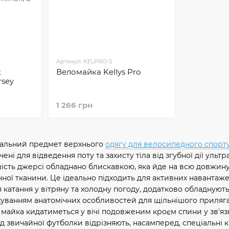
Артикул: KELPRO-S
t
Веломайка Kellys Pro
rsey
1 266 грн
іальний предмет верхнього
одягу для велосипедного спорт
ні для відведення поту та захисту тіла від згубної дії ультра
ість джерсі обладнано блискавкою, яка йде на всю довжину
чної тканини. Це ідеально підходить для активних навантаже
 катання у вітряну та холодну погоду, додатково обладнують
уванням анатомічних особливостей для щільнішого приляганн
майка кидатиметься у вічі подовженим кроєм спини у зв'язк
д звичайної футболки відрізняють, насамперед, спеціальні 