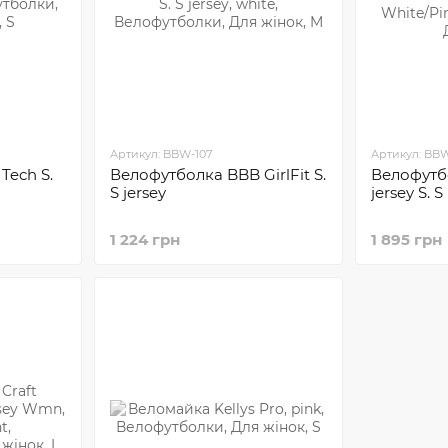
Артикул: BBW-107
Артикул: BBW
Tech S.
Велофутболка BBB GirlFit S.
Велофутб
S jersey
jersey S. S
1 224 грн
1 895 грн