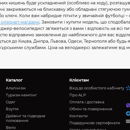
них кишень буде ускладнений (особливо на ходу), розташу
ишені закриваються на блискавку або обладнані стягуючою гум
бо ключі. Коли вам набридне пітніти у звичайній футболці –
інтернет-магазині
. Замовити і купити модель, що сподобал
жер-велосипедист зв'яжеться з вами і відповість на всі пита
істю відправимо замовлення до найближчого для вас відділ
ться до Києва, Дніпра, Львова, Одеси, Тернополя або будь-
єрськими службами. Ціна на велоджерсі залежатиме від мод
Каталог
Клієнтам
Альпінізм
Вхід до особистого кабінету
Туризм кемпінг
Про ALP
Oдяг
Оплата і доставка
Взуття
Обмін та повернення
Дайвінг та підводне
Контакти
полювання
Подарункові сертифікати
Вело
Угода користувача