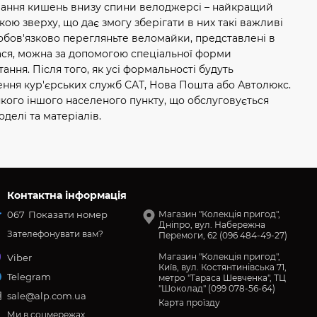
вання кишень внизу спини велоджерсі – найкращий
кою зверху, що дає змогу зберігати в них такі важливі
 обов'язково перегляньте веломайки, представлені в
ася, можна за допомогою спеціальної форми
ння. Після того, як усі формальності будуть
ення кур'єрських служб САТ, Нова Пошта або Автолюкс.
якого іншого населеного пункту, що обслуговується
елі та матеріалів.
Контактна інформація
067
Показати номер
Магазин "Колекція пригод",
Дніпро, вул. Набережна
Зателефонувати вам?
Перемоги, 62 (096 484-49-27)
Магазин "Колекція пригод",
Viber
Київ, вул. Костянтинівська 71,
Telegram
метро "Тараса Шевченка", ТЦ
"Шоколад" (099 078-56-64)
sale@alp.com.ua
Карта проїзду
Ми в соцмережах