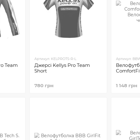
Артикул: KELPROTS-R-L
Артикул: BBW
ro Team
Джерсі Kellys Pro Team
Велофутб
Short
ComfortFi
780 грн
1 148 грн