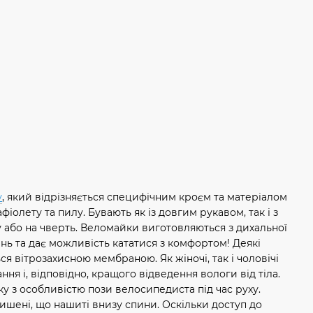
у
, який відрізняється специфічним кроєм та матеріалом
фіолету та пилу. Бувають як із довгим рукавом, так і з
 або на чверть. Веломайки виготовляються з дихальної
нь та дає можливість кататися з комфортом! Деякі
ся вітрозахисною мембраною. Як жіночі, так і чоловічі
я і, відповідно, кращого відведення вологи від тіла.
у з особливістю пози велосипедиста під час руху.
кишені, що нашиті внизу спини. Оскільки доступ до