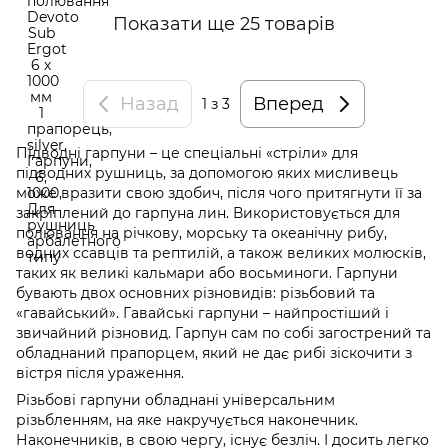
Показати ще 25 товарів
Назад
Вперед
1
з 3
Підводні гарпуни – це спеціальні «стріли» для
підводних рушниць, за допомогою яких мисливець
може вразити свою здобич, після чого притягнути її за
закріплений до гарпуна лин. Використовується для
полювання на річкову, морську та океанічну рибу,
водних ссавців та рептилій, а також великих молюсків,
таких як великі кальмари або восьминоги. Гарпуни
бувають двох основних різновидів: різьбовий та
«гавайський». Гавайські гарпуни – найпростіший і
звичайний різновид. Гарпун сам по собі загострений та
обладнаний прапорцем, який не дає рибі зіскочити з
вістря після ураження.
Різьбові гарпуни обладнані універсальним
різьбленням, на яке накручується наконечник.
Наконечників, в свою чергу, існує безліч. І досить легко