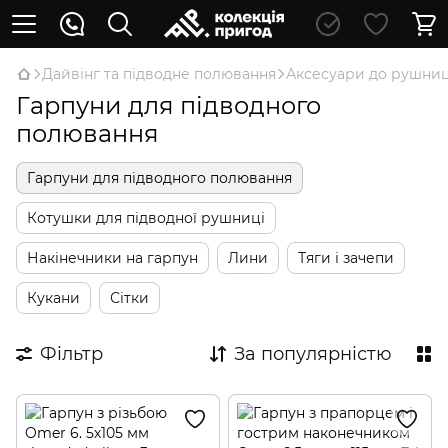
Дайвінг та підводне полювання
Аксесуари до рушниц
Гарпуни для підводного
полювання
Гарпуни для підводного полювання
Котушки для підводної рушниці
Накінечники на гарпун
Лини
Тяги і зачепи
Кукани
Сітки
Фільтр
За популярністю