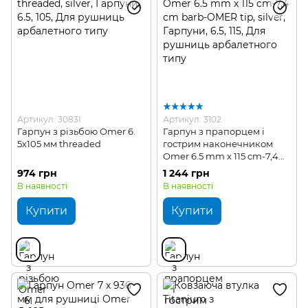
Артикул: 3083I
Артикул: 3102
Гарпун з різьбою Omer 6.
Гарпун з прапорцем і
5х105 мм threaded
гострим наконечником
Omer 6.5 mm х 115 cm-7,4
cm barb-OMER tip
974 грн
1 244 грн
В наявності
В наявності
Купити
Купити