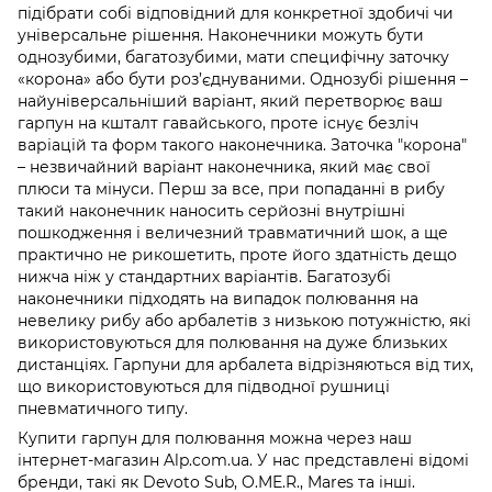
підібрати собі відповідний для конкретної здобичі чи
універсальне рішення. Наконечники можуть бути
однозубими, багатозубими, мати специфічну заточку
«корона» або бути роз’єднуваними. Однозубі рішення –
найуніверсальніший варіант, який перетворює ваш
гарпун на кшталт гавайського, проте існує безліч
варіацій та форм такого наконечника. Заточка "корона"
– незвичайний варіант наконечника, який має свої
плюси та мінуси. Перш за все, при попаданні в рибу
такий наконечник наносить серйозні внутрішні
пошкодження і величезний травматичний шок, а ще
практично не рикошетить, проте його здатність дещо
нижча ніж у стандартних варіантів. Багатозубі
наконечники підходять на випадок полювання на
невелику рибу або арбалетів з низькою потужністю, які
використовуються для полювання на дуже близьких
дистанціях. Гарпуни для арбалета відрізняються від тих,
що використовуються для підводної рушниці
пневматичного типу.
Купити гарпун для полювання можна через наш
інтернет-магазин Alp.com.ua. У нас представлені відомі
бренди, такі як Devoto Sub, O.ME.R., Mares та інші.