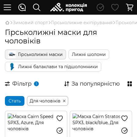
Зимовий спорт
Гірськолижне екіпірування
Гірськол
Гірськолижні маски для
чоловіків
Гірськолижні маски
Лижні шоломи
Лижні балаклави та підшоломники
Фільтр
За популярністю
1
Стать
Для чоловіків