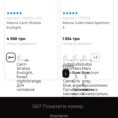
Артикул: 0581124-402
Артикул: J7511214
Маска Cairn Stratos
Маска Julbo Mars Spectron
Evolight
3
4 930 грн
1 534 грн
Немає в наявності
Немає в наявності
+3
Розмір
L
067
Показати номер
Контакти