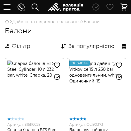
Дайвінг та підводне полювання
Балони
Балони
Фільтр
За популярністю
НОВИНКА
Артикул: S16116658
Артикул: OL190373
Спарка балонів BTS Steel
Балон для дайвінгу