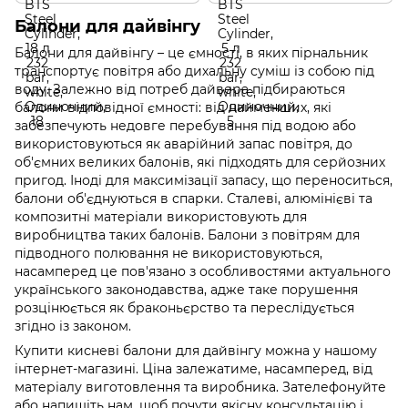
Балони для дайвінгу
Балони для дайвінгу – це ємності, в яких пірнальник
транспортує повітря або дихальну суміш із собою під
воду. Залежно від потреб дайвера підбираються
балони відповідної ємності: від найменших, які
забезпечують недовге перебування під водою або
використовуються як аварійний запас повітря, до
об'ємних великих балонів, які підходять для серйозних
пригод. Іноді для максимізації запасу, що переноситься,
балони об'єднуються в спарки. Сталеві, алюмінієві та
композитні матеріали використовують для
виробництва таких балонів. Балони з повітрям для
підводного полювання не використовуються,
насамперед це пов'язано з особливостями актуального
українського законодавства, адже таке порушення
розцінюється як браконьєрство та переслідується
згідно із законом.
Купити кисневі балони для дайвінгу можна у нашому
інтернет-магазині. Ціна залежатиме, насамперед, від
матеріалу виготовлення та виробника. Зателефонуйте
або напишіть нам, щоб почути якісну консультацію і