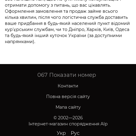
отримати допомогу з питань, що вас цікавлять.
Оформлення замовлення та продаж займе всього
кілька хвилин, після чого логістична служба доставить
ваше придбання в будь-який населений пункт відомий
кур'єрським службам, чи то Дніпро, Харків, Київ, Одеса
та будь-який інший куточок України (за доступними
напрямками).
067
Показати номер
Контакти
Повна версія сайту
Мапа сайту
© 2002—2026
Інтернет-магазин спорядження Alp
Укр
Рус