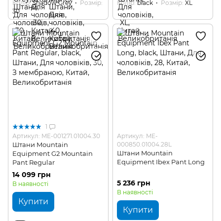
Колір
Shadow Grey
Розмір
Колір
black
Розмір
XL
30
1
Артикул: ME-001271.01004.30
Артикул: ME-
Штани Mountain
000850.01004.28L
Штани Mountain
Equipment G2 Mountain
Equipment Ibex Pant Long
Pant Regular
14 099 грн
5 236 грн
В наявності
В наявності
Купити
Купити