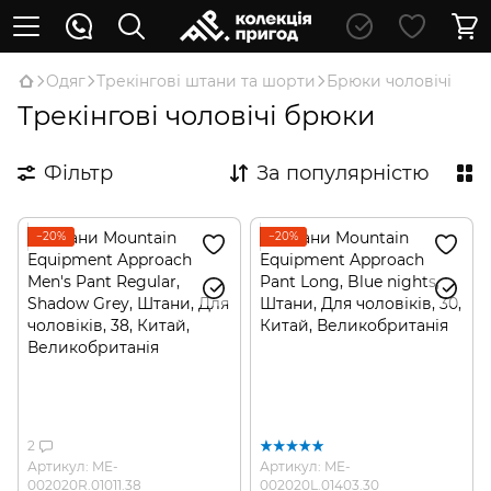
Oдяг
Трекінгові штани та шорти
Брюки чоловічі
Трекінгові чоловічі брюки
Фільтр
За популярністю
−20%
−20%
2
Артикул: ME-
Артикул: ME-
002020R.01011.38
002020L.01403.30