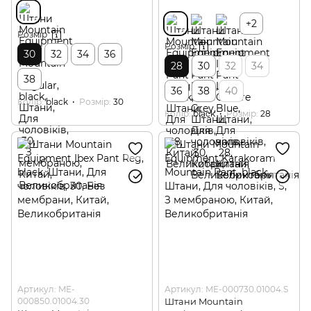
+2
Розмір
Розмір
30
32
34
36
28
30
32
34
38
36
38
40
Колір
black
Розмір
30
Колір
black
Розмір
28
Артикул: ME-
Артикул: ME-000730.01004.S
000850.01004.30
Штани Mountain