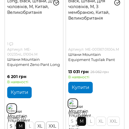
1
Артикул: ME-
Артикул: ME-001367.01004.M
002354L.01004.M
Штани Mountain
Штани Mountain
Equipment Tupilak Pant
Equipment Zeno Pant Long
13 031 грн
26 062 грн
6 201 грн
В наявності
В наявності
Купити
Купити
Розмір
Розмір
S
M
L
XL
XXL
S
M
L
XL
XXL