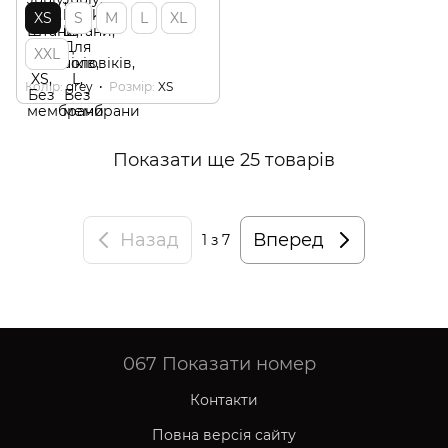
XS
S
M
L
XL
XXL
Колір
grey
Розмір
XS
Показати ще 25 товарів
Назад
Вперед
1
з 7
067
Показати номер
Контакти
Повна версія сайту