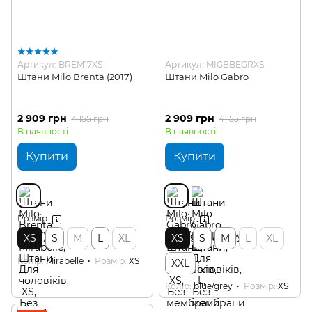
Артикул: BREM17XS
Артикул: MIGBBEGRXS
Штани Milo Brenta (2017)
Штани Milo Gabro
2 909 грн
2 909 грн
4 155 грн
4 155 грн
В наявності
В наявності
Купити
Купити
Розмір
Розмір
XS
S
M
L
XL
XS
S
M
L
XL
Колір
Mirabelle
Розмір
XS
XXL
Колір
blue/grey
Розмір
XS