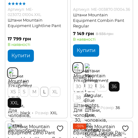
Артикул: ME-
Артикул: ME-003870.01004.36
023072.01004.XXL
Штани Mountain
Штани Mountain
Equipment Combin Pant
Equipment Lightline Pant
Regular
7 149 грн
8 936 грн
17 799 грн
В наявності
В наявності
Купити
Купити
Розмір
Розмір
30
32
34
36
XS
S
M
L
XL
38
XXL
Колір
black
Розмір
36
Колір
black
Розмір
XXL
−50%