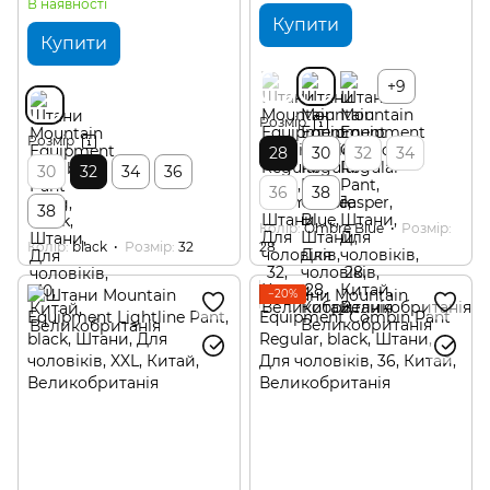
В наявності
Купити
Купити
+9
Розмір
Розмір
28
30
32
34
30
32
34
36
36
38
38
Колір
Ombre Blue
Розмір
Колір
black
Розмір
32
28
−20%