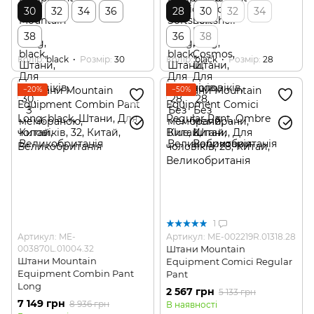
30
32
34
36
28
30
32
34
38
36
38
Колір
black
Розмір
30
Колір
black
Розмір
28
−20%
−50%
1
Артикул: ME-
Артикул: ME-002219R.01318.28
003870L.01004.32
Штани Mountain
Штани Mountain
Equipment Comici Regular
Equipment Combin Pant
Pant
Long
2 567 грн
5 133 грн
7 149 грн
8 936 грн
В наявності