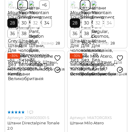
+6
Розмір
Розмір
28
30
32
34
28
30
32
34
36
38
36
38
Колір
Broadleaf
Розмір
28
Колір
black
Розмір
28
−30%
−30%
1
Артикул: 20W003001-S
Артикул: MIATORGRXS
Штани Directalpine Tonale
Штани Milo Atero
2.0