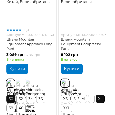
1
Артикул: ME-002020L.01011.30
Артикул: ME-002706.01004.XL
Штани Mountain
Штани Mountain
Equipment Approach Long
Equipment Compressor
Pant
Pant I
3 089 грн
8 102 грн
3 861 грн
В наявності
В наявності
Купити
Купити
Розмір
Розмір
30
32
34
36
XS
S
M
L
XL
38
40
XXL