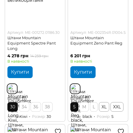
Артикул: ME-001272.01186.30
Артикул: ME-002354R.01004.S
Штани Mountain
Штани Mountain
Equipment Spectre Pant
Equipment Zeno Pant Reg
Long
4 278 грн
6 201 грн
14 259 грн
В наявності
В наявності
Купити
Купити
Розмір
Розмір
30
34
36
38
S
M
L
XL
XXL
Колір
Kiwi
Розмір
30
Колір
black
Розмір
S