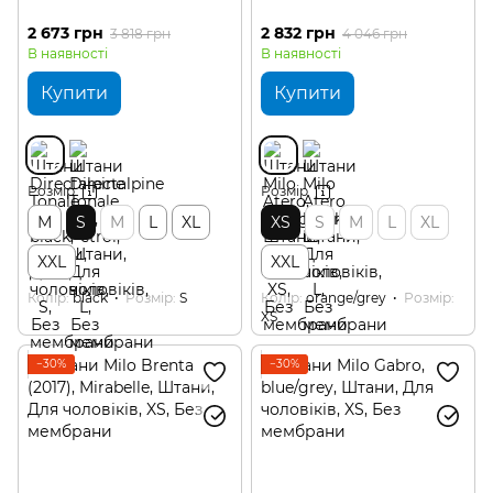
2 673 грн
2 832 грн
3 818 грн
4 046 грн
В наявності
В наявності
Купити
Купити
Розмір
Розмір
М
S
M
L
XL
XS
S
M
L
XL
XXL
XXL
Колір
black
Розмір
S
Колір
orange/grey
Розмір
XS
−30%
−30%