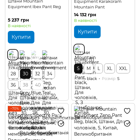
Штани Mountain
Equipment Karakoram
Equipment Ibex Pant Reg
Mountain Pant
14 132 грн
5 237 грн
В наявності
В наявності
Купити
Купити
Розмір
Розмір
S
M
L
XL
XXL
28
30
32
34
Колір
black
Розмір
S
36
38
40
Колір
black
Розмір
30
−70%