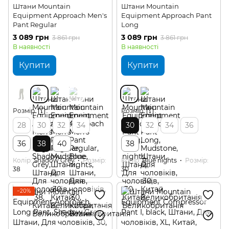
Штани Mountain
Штани Mountain
Equipment Approach Men's
Equipment Approach Pant
Pant Regular
Long
3 089 грн
3 089 грн
3 861 грн
3 861 грн
В наявності
В наявності
Купити
Купити
Розмір
Розмір
28
30
32
34
30
32
34
36
36
38
40
38
Колір
Shadow Grey
Розмір
Колір
Blue nights
Розмір
38
30
−20%