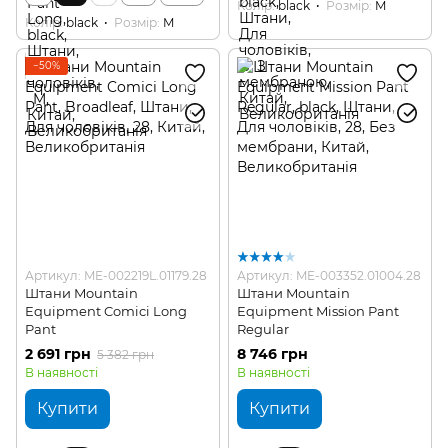
Колір
black
Розмір
M
Колір
black
Розмір
M
−50%
Артикул: ME-002219L.01179.28
Артикул: ME-003352.01004.28
Штани Mountain
Штани Mountain
Equipment Comici Long
Equipment Mission Pant
Pant
Regular
2 691 грн
8 746 грн
5 382 грн
В наявності
В наявності
Купити
Купити