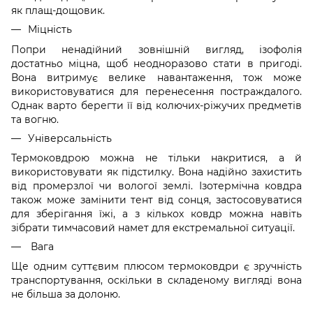
як плащ-дощовик.
Міцність
Попри ненадійний зовнішній вигляд, ізофолія
достатньо міцна, щоб неодноразово стати в пригоді.
Вона витримує велике навантаження, тож може
використовуватися для перенесення постраждалого.
Однак варто берегти її від колючих-ріжучих предметів
та вогню.
Універсальність
Термоковдрою можна не тільки накритися, а й
використовувати як підстилку. Вона надійно захистить
від промерзлої чи вологої землі. Ізотермічна ковдра
також може замінити тент від сонця, застосовуватися
для зберігання їжі, а з кількох ковдр можна навіть
зібрати тимчасовий намет для екстремальної ситуації.
Вага
Ще одним суттєвим плюсом термоковдри є зручність
транспортування, оскільки в складеному вигляді вона
не більша за долоню.