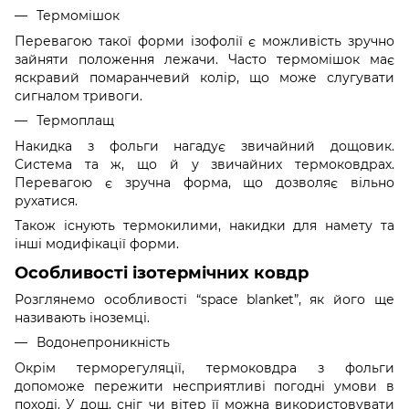
Термомішок
Перевагою такої форми ізофолії є можливість зручно
зайняти положення лежачи. Часто термомішок має
яскравий помаранчевий колір, що може слугувати
сигналом тривоги.
Термоплащ
Накидка з фольги нагадує звичайний дощовик.
Система та ж, що й у звичайних термоковдрах.
Перевагою є зручна форма, що дозволяє вільно
рухатися.
Також існують термокилими, накидки для намету та
інші модифікації форми.
Особливості ізотермічних ковдр
Розглянемо особливості “space blanket”, як його ще
називають іноземці.
Водонепроникність
Окрім терморегуляції, термоковдра з фольги
допоможе пережити несприятливі погодні умови в
поході. У дощ, сніг чи вітер її можна використовувати