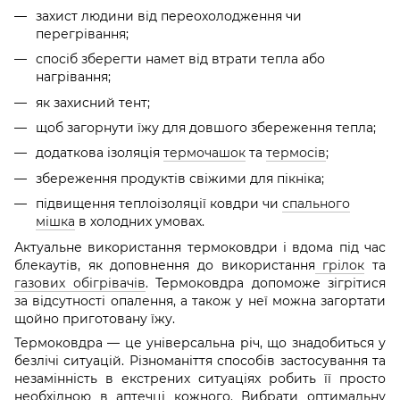
захист людини від переохолодження чи
перегрівання;
спосіб зберегти намет від втрати тепла або
нагрівання;
як захисний тент;
щоб загорнути їжу для довшого збереження тепла;
додаткова ізоляція
термочашок
та
термосів
;
збереження продуктів свіжими для пікніка;
підвищення теплоізоляції ковдри чи
спального
мішка
в холодних умовах.
Актуальне використання термоковдри і вдома під час
блекаутів, як доповнення до використання
грілок
та
газових обігрівачів
. Термоковдра допоможе зігрітися
за відсутності опалення, а також у неї можна загортати
щойно приготовану їжу.
Термоковдра — це універсальна річ, що знадобиться у
безлічі ситуацій. Різноманіття способів застосування та
незамінність в екстрених ситуаціях робить її просто
необхідною в аптечці кожного. Вибрати оптимальну