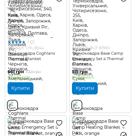
1
Артикул: CHL.8544
Артикул: BCP 81900
Термоковдра Coghlans
Термоковдра Base Camp
Thermal Blanket
Emergency Set 4 Thermal
Blanket
661 грн
515 грн
1 321 грн
В наявності
В наявності
Купити
Купити