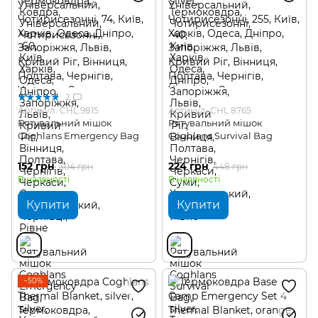
2
Артикул: CHL.9815
Артикул: CHL.8765
Рятувальний мішок
Рятувальний мішок
Coghlans Emergency Bag
Coghlans Survival Bag
152 грн
224 грн
304 грн
448 грн
В наявності
В наявності
Купити
Купити
−50%