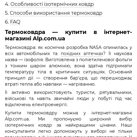
4.
Особливості ізотермічних ковдр
5.
Способи використання термоковдр
6.
FAQ
Термоковдра — купити в інтернет-
магазині Alp.com.ua
Термоковдра: як космічна розробка NASA опинилась у
всіх автомобільних та
похідних аптечках
? Її наукова
назва — ізофолія. Виготовлена з поліетиленової фольги
з тонким шаром алюмінію, вона здатна підтримати
температуру тіла в критичних ситуаціях. Основний
принцип дії — створення бар’єра, що перешкоджає
втраті тепла або навпаки — нагріванню.
Її активно використовують туристи, рятувальники,
військові та навіть звичайні люди у побуті під час
відключень електроенергії.
Купити термоковдру можна у інтернет-магазині
Alp.com.ua. Ми пропонуємо широкий вибір
ізотермічних ковдр за найкращими цінами. Наші
консультанти легко допоможуть у виборі не тільки