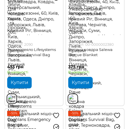
Артикул: 2090
Артикул: 00-0000002380
Термоодеяло Lifesystems
Рятівна ковдра Salewa
Mountain Survival Bag
Rescue Blanket
453 грн
375 грн
В наявності
В наявності
Купити
Купити
−50%
−50%