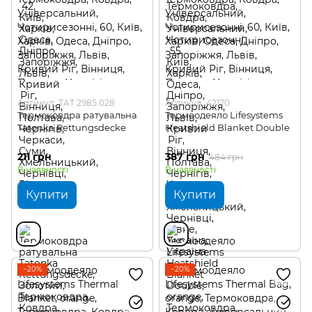
Артикул: TAT 2985.028
Артикул: 42170
Термоковдра ратувальна
Термоодеяло Lifesystems
Tatonka Rettungsdecke
Heatshield Blanket Double
211 грн
387 грн
484 грн
В наявності
В наявності
Купити
Купити
−20%
−20%