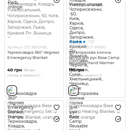
1
Артикул: STS 360EMBL
Артикул: BCP 80600
Термоковдра 360° degrees
Багаторазова хімічна
Emeregency Blanket
грілка для рук Base Camp
Reusable Hand Warmer
40 грн
195 грн
161 грн
Немає в наявності
Немає в наявності