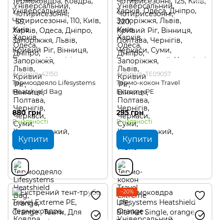
Артикул: 42150
Артикул: TE09057
Термоодеяло Lifesystems
Термо-кокон Travel
Heatshield Bag
Extreme PE
880 грн
295 грн
В наявності
В наявності
Купити
Купити
−20%