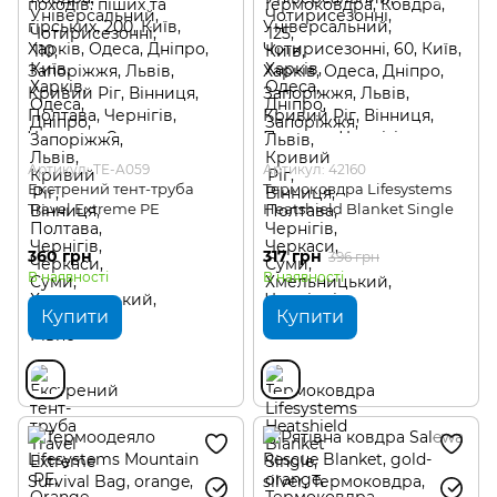
Артикул: TE-A059
Артикул: 42160
Екстрений тент-труба
Термоковдра Lifesystems
Travel Extreme PE
Heatshield Blanket Single
360 грн
317 грн
396 грн
В наявності
В наявності
Купити
Купити