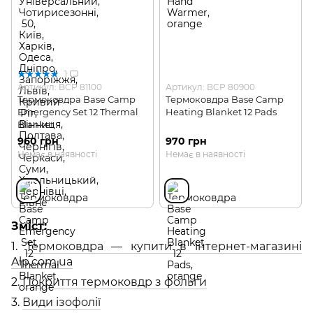
1
Артикул: BCP 81100
Артикул: BCP 80900
Термоковдра Base Camp
Термоковдра Base Camp
Emergency Set 12 Thermal
Heating Blanket 12 Pads
Blanket
960 грн
970 грн
Немає в наявності
Немає в наявності
Зміст:
1.
Термоковдра — купити в інтернет-магазині
Alp.com.ua
2.
Покриття термоковдр з фольги
3.
Види ізофолії