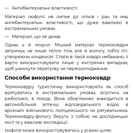
Антибактеріальні властивості
Матеріал ізофолії не липне до опіків і ран та має
антибактеріальні властивості, що дуже важливо в
екстремальних умовах.
Матеріал, що не дихає
Однак є й мінуси. Міцний матеріал термоковдри
затримує не лише тепло тіла, але й вологу, тобто піт,
утворюючи конденсат. Спати в такій ковдрі небажано, її
варто використовувати лише у екстрених випадках,
щоб уникнути перегріву чи переохолодження.
Способи використання термоковдр
Термоковдру туристичну використовують як спосіб
врятуватись в екстремальних умовах, зігрітись на
риболовлі, в поході. Вона обов’язково знаходиться в
автомобільній аптечці відповідального водія, в
арсеналі військового, поліцейського чи рятувальника.
Термоковдру-фольгу беруть з собою на дослідницькі
місії та у важливі експедиції.
Ізофілія може використовуватись у різних цілях: