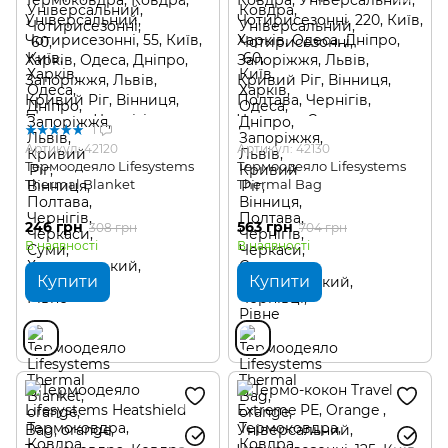
1
Артикул: 42120
Артикул: 42130
Термоодеяло Lifesystems
Термоодеяло Lifesystems
Thermal Blanket
Thermal Bag
246 грн
563 грн
308 грн
704 грн
В наявності
В наявності
Купити
Купити