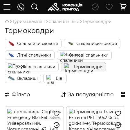
Туризм кемпінг
Спальні мішки
Термоковдри
Термоковдри
Спальники «кокон»
Спальники-ковдри
Літні спальники
Зимові спальники
Пухові спальники
Термоковдри
Вкладиші
Біві
Фільтр
За популярністю