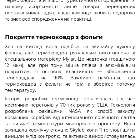
термоковдри, а й іншого туристичного спорядження. У
нашому асортименті лише товари перевірених
постачальників, адже наша команда любить подорожі
та знає все спорядження на практиці.
Покриття термоковдр з фольги
Хоч на вигляд вона подібна на звичайну кухонну
фольгу, але термоковдра рятувальна виготовлена зі
спеціального матеріалу Mylar. Це надтонка (товщиною
12 мкм), але при тому міцна плівка з алюмінієвим
покриттям. Її основна властивість — збереження
тепловіддачі на 90%. Важливо пам’ятати, що
термоковдра з фольги не гріє, а зберігає поточну
температуру.
Історія розробки термоковдр розпочалась під час
космічних перегонів у 70-тих роках у США. Технологія
розроблена фахівцями NASA як спосіб захисту
космічних кораблів від інтенсивного сонячного світла
та низької температури міжзоряного простору. Вона
захищала космічну станцію Skylab, коли її теплові щити
вийшли з-під контролю, та активно використовувалась