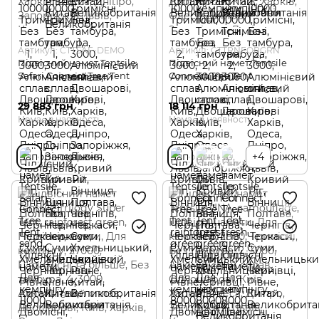
Артикул: CTTSAF-DEMO
Артикул: CTTRNFORGRN
Підвісний намет Tentsile
Підвісний намет Tentsile
Safari Connect Tree Tent
Connect Tree Tent
29 883 грн
18 114 грн
Немає в наявності
Немає в наявності
+4