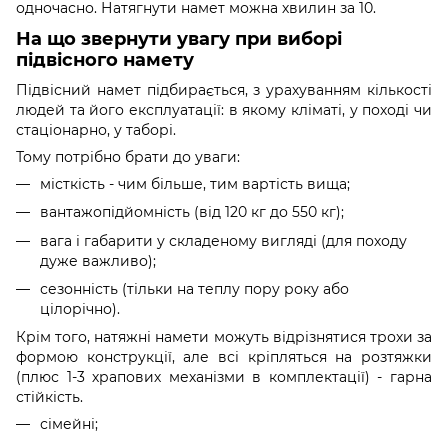
одночасно. Натягнути намет можна хвилин за 10.
На що звернути увагу при виборі
підвісного намету
Підвісний намет підбирається, з урахуванням кількості
людей та його експлуатації: в якому кліматі, у поході чи
стаціонарно, у таборі.
Тому потрібно брати до уваги:
місткість - чим більше, тим вартість вища;
вантажопідйомність (від 120 кг до 550 кг);
вага і габарити у складеному вигляді (для походу
дуже важливо);
сезонність (тільки на теплу пору року або
цілорічно).
Крім того, натяжні намети можуть відрізнятися трохи за
формою конструкції, але всі кріпляться на розтяжки
(плюс 1-3 храпових механізми в комплектації) - гарна
стійкість.
сімейні;