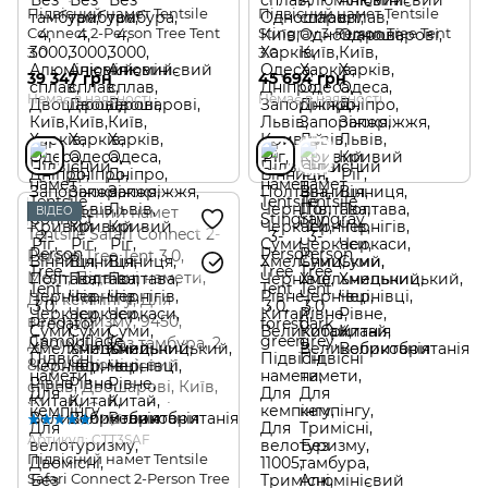
Підвісний намет Tentsile
Підвісний намет Tentsile
Connect 2-Person Tree Tent
Stingray 3-Person Tree Tent
3.0
3.0
39 347 грн
45 694 грн
Немає в наявності
Немає в наявності
ВІДЕО
1
Артикул: CTT3SAF
Підвісний намет Tentsile
Safari Connect 2-Person Tree