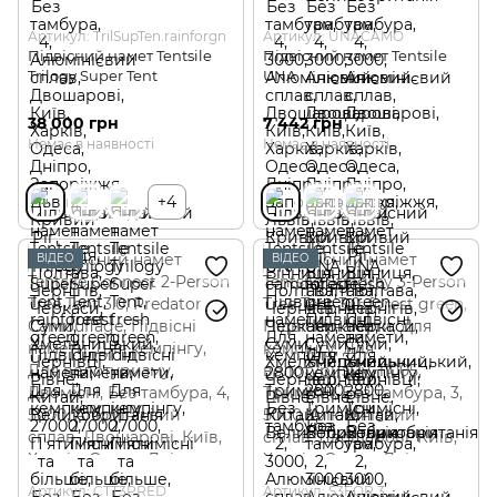
Артикул: TrilSupTen.rainforgn
Артикул: UNACAMO
Підвісний намет Tentsile
Підвісний намет Tentsile
Trilogy Super Tent
UNA
38 000 грн
7 442 грн
Немає в наявності
Немає в наявності
+4
ВІДЕО
ВІДЕО
Артикул: CTT3PRED
Артикул: S3FOR 3