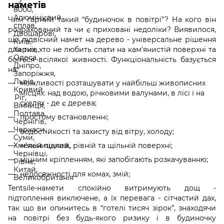
наметів
Чим гарний такий “будиночок в повітрі”? На кого він
розрахований та чи є приховані недоліки? Виявилося,
що підвісний намет на дерево - універсальне рішення
для тих, хто не любить спати на кам'янистій поверхні та
боїться всілякої живності. Функціональність базується
на:
можливості розташувати у найбільш живописних
місцях: над водою, річковими валунами, в лісі і на
скелях - де є дерева;
простому встановленні;
водостійкості та захисту від вітру, холоду;
м'якій підлозі, рівній та щільній поверхні;
міцним кріпленням, які запобігають розкачуванню;
недосяжності для комах, змій;
Tentsile-намети спокійно витримують дощ -
підтоплення виключене, а їх перевага - сітчастий дах,
так що ви опинитесь в “готелі тисяч зірок”, знаходячи
на повітрі без будь-якого ризику і в будиночку