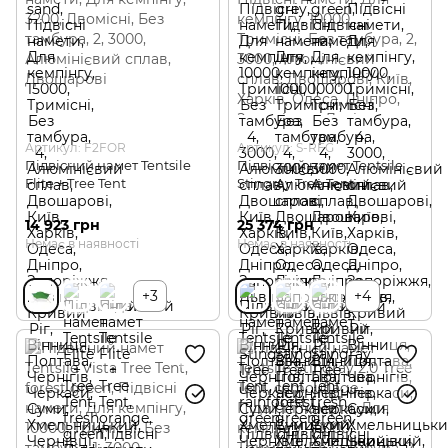
Артикул: F2FOR
Артикул: S-RFG
Підвісний намет Tentsile
Підвісний намет Tentsile
Flite + Tree Tent
Stingray Tree Tent
14 923 грн
25 374 грн
Немає в наявності
Немає в наявності
+3
+4