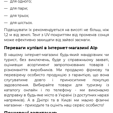
для одного;
для пари;
для трьох;
для шістьох.
Підвішувати їх рекомендуеться на висоті не більш, ніж
1,2 м від землі. Тент з UV-покриттям від променів сонця
може ефективно захищати від зайвої засмаги.
Переваги купівлі в інтернет-магазині Alp
В нашому інтернет-магазині будь-який мандрівник чи
турист, без виключень, буде у справжньому захваті,
оцінивши асортимент запропонованих товарів і
різноманіття виробників. Ми продаємо фірмову та
перевірену особисто продукцію з гарантією, що вона
слугуватиме довго і приноситиме покупцю
задоволення. Вибирайте товари для туризму із
каталогу онлайн і по телефону - ми виконаємо
відправку в будь-яке місто в Україні (з доступних наразі
напрямків). А в Дніпрі та в Києві ми маємо фізичні
магазини - приходьте та оцініть наш сервіс особисто!