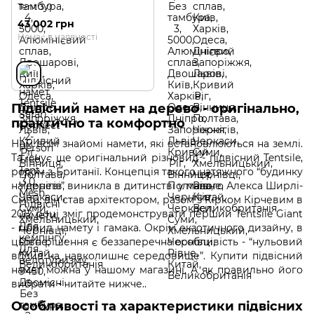
Tent 3.0
43 002 грн
Немає в наявності
Підвісний намет на дерево - оригінально,
практично та комфортно
Нам всім знайомі намети, які встановлюються на землі.
Та існує ще оригінальний різновид - підвісний Tentsile,
родом з Британії. Концепція такого натяжного “будинку
на дереві” виникла в дитинстві у малого Алекса Ширлі-
Сміта, він став архітектором, разом з Кірком Кірчевим в
2012 році зміг продемонструвати перший Tentsile Giant
- гібрид намету і гамака. Окрім екзотичного дизайну, в
цього рішення є беззаперечна особливість - “нульовий
вплив на навколишнє середовище”. Купити підвісний
намет можна у нашому магазині. А як правильно його
вибрати - читайте нижче..
Особливості та характеристики підвісних