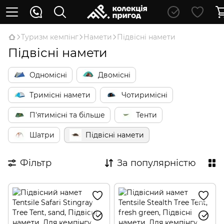
Туризм кемпінг
Намети
Підвісні намети
Підвісні намети
Одномісні
Двомісні
Тримісні намети
Чотиримісні
П'ятимісні та більше
Тенти
Шатри
Підвісні намети
Фільтр
За популярністю