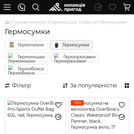
Туризм кемпінг
Гермомішки та баули
Гермосумки
Гермосумки
Гермочохли
Гермосумки
Гермомішки
Герморюкзаки
Гермобокси
Фільтр
За популярністю
−30%