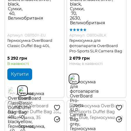
Артикул: OB1150Y-EU
Артикул: OB1104BLK
Гермосумка OverBoard
Гермосумка для
Classic Duffel Bag 40L
фотоапаратів OverBoard
Pro-Sports SLR Camera Bag
5 292 грн
2 679 грн
В наявності
Немає в наявності
Купити