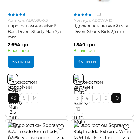
1
Артикул: AD0980-XS
Артикул: AD0970-10
Гідрокостюм чоловічий
Гідрокостюм дитячий Best
Best Divers Shorty Man 2,5
Divers Shorty Kids 2,5 mm
mm
2 694 грн
1 840 грн
В наявності
В наявності
Купити
Купити
Розмір
Розмір
XS
S
M
3
4
5
6
10
12