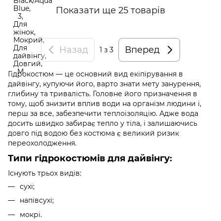
Показати ще 25 товарів
Назад
Вперед
1
з 3
Гідрокостюм — це основний вид екіпірування в
дайвінгу, купуючи його, варто знати мету занурення,
глибину та тривалість. Головне його призначення в
тому, щоб знизити вплив води на організм людини і,
перш за все, забезпечити теплоізоляцію. Адже вода
досить швидко забирає тепло у тіла, і залишаючись
довго під водою без костюма є великий ризик
переохолодження.
Типи гідрокостюмів для дайвінгу:
Існують трьох видів:
сухі;
напівсухі;
мокрі.