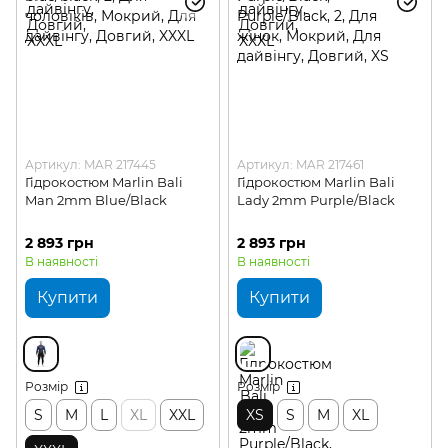
Артикул: MAR 217445
Артикул: MAR 217461
Гідрокостюм Marlin Bali
Гідрокостюм Marlin Bali
Man 2mm Blue/Black
Lady 2mm Purple/Black
2 893 грн
2 893 грн
В наявності
В наявності
Купити
Купити
Розмір
Розмір
S
M
L
XL
XXL
XS
S
M
XL