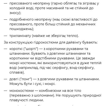
пресованого неопрену (гарно облягає та зігріває у
холодній воді, проте масивний та не стійкий до
зносу);
подрібненого неопрену (має схожі властивості до
пресованого, проте більш стійкий до механічних
пошкоджень);
триламінату (майже не зберігає тепло).
За конструкцією гідрокостюми для дайвінгу бувають:
короткі ("шорті") — з короткими рукавами та
штанинами. Бувають з довгими штанинами та
короткими чи відстібними рукавами. Це завжди
мокрі костюми, які використовуються в дуже теплій
воді (наприклад, під час серфінгу, вінд-серфінгу,
сплавів).
довгі ("лонг") — з довгими рукавами та штанинами.
Можуть бути і сухі, і мокрі.
монокостюми — комбінезони на все тіло
(переважно з шоломами). Не порушують природної
плавучості людини.