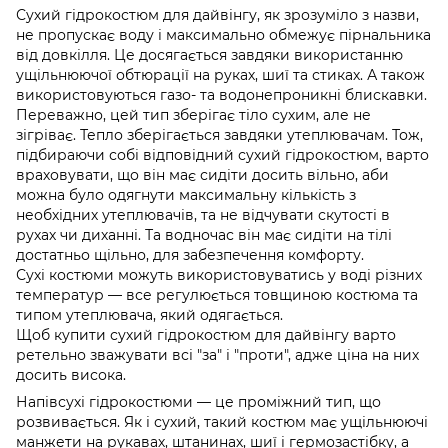
Сухий гідрокостюм для дайвінгу, як зрозуміло з назви,
не пропускає воду і максимально обмежує пірнальника
від довкілля. Це досягається завдяки використанню
ущільнюючої обтюрації на руках, шиї та стиках. А також
використовуються газо- та водонепроникні блискавки.
Переважно, цей тип зберігає тіло сухим, але не
зігріває. Тепло зберігається завдяки утеплювачам. Тож,
підбираючи собі відповідний сухий гідрокостюм, варто
враховувати, що він має сидіти досить вільно, аби
можна було одягнути максимальну кількість з
необхідних утеплювачів, та не відчувати скутості в
рухах чи диханні. Та водночас він має сидіти на тілі
достатньо щільно, для забезпечення комфорту.
Сухі костюми можуть використовуватись у воді різних
температур — все регулюється товщиною костюма та
типом утеплювача, який одягається.
Щоб купити сухий гідрокостюм для дайвінгу варто
ретельно зважувати всі "за" і "проти", адже ціна на них
досить висока.
Напівсухі гідрокостюми — це проміжний тип, що
розвивається. Як і сухий, такий костюм має ущільнюючі
манжети на рукавах, штанинах, шиї і гермозастібку, а