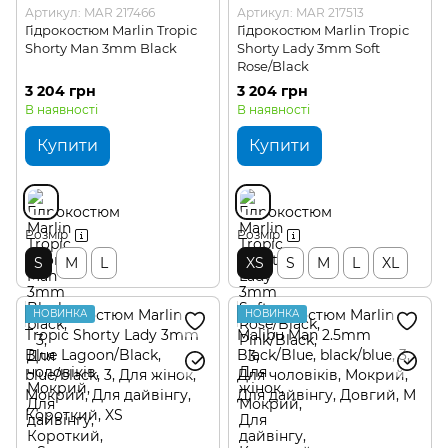
Артикул: MAR 217466
Артикул: MAR 217513
Гідрокостюм Marlin Tropic
Гідрокостюм Marlin Tropic
Shorty Man 3mm Black
Shorty Lady 3mm Soft
Rose/Black
3 204 грн
3 204 грн
В наявності
В наявності
Купити
Купити
Розмір
Розмір
S
M
L
XS
S
M
L
XL
НОВИНКА
НОВИНКА