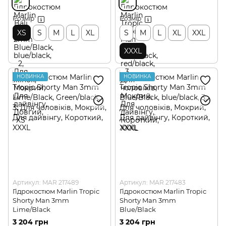
Розмір
Розмір
XS
S
M
L
XL
S
M
L
XL
XXL
XXXL
НОВИНКА
НОВИНКА
Артикул: MAR 217489
Артикул: MAR 217483
Гідрокостюм Marlin Tropic
Гідрокостюм Marlin Tropic
Shorty Man 3mm
Shorty Man 3mm
Lime/Black
Blue/Black
3 204 грн
3 204 грн