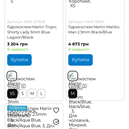
Артикул: MAR 217508
Артикул: MAR 118314
Гідрокостюм Marlin Tropic
Гідрокостюм Marlin Malibu
Shorty Lady 3mm Blue
Man 2.5mm Black/Blue
Lagoon/Black
3 204 грн
4 673 грн
В наявності
В наявності
Купити
Купити
Розмір
Розмір
XS
S
M
L
M
НОВИНКА