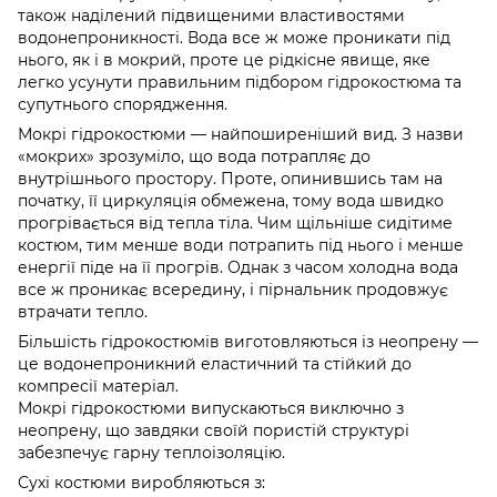
також наділений підвищеними властивостями
водонепроникності. Вода все ж може проникати під
нього, як і в мокрий, проте це рідкісне явище, яке
легко усунути правильним підбором гідрокостюма та
супутнього спорядження.
Мокрі гідрокостюми — найпоширеніший вид. З назви
«мокрих» зрозуміло, що вода потрапляє до
внутрішнього простору. Проте, опинившись там на
початку, її циркуляція обмежена, тому вода швидко
прогрівається від тепла тіла. Чим щільніше сидітиме
костюм, тим менше води потрапить під нього і менше
енергії піде на її прогрів. Однак з часом холодна вода
все ж проникає всередину, і пірнальник продовжує
втрачати тепло.
Більшість гідрокостюмів виготовляються із неопрену —
це водонепроникний еластичний та стійкий до
компресії матеріал.
Мокрі гідрокостюми випускаються виключно з
неопрену, що завдяки своїй пористій структурі
забезпечує гарну теплоізоляцію.
Сухі костюми виробляються з: