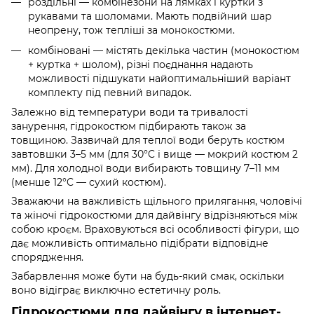
роздільні — комбінезони на лямках і куртки з
рукавами та шоломами. Мають подвійний шар
неопрену, тож тепліші за монокостюми.
комбіновані — містять декілька частин (монокостюм
+ куртка + шолом), різні поєднання надають
можливості підшукати найоптимальніший варіант
комплекту під певний випадок.
Залежно від температури води та тривалості
занурення, гідрокостюм підбирають також за
товщиною. Зазвичай для теплої води беруть костюм
завтовшки 3–5 мм (для 30°C і вище — мокрий костюм 2
мм). Для холодної води вибирають товщину 7–11 мм
(менше 12°C — сухий костюм).
Зважаючи на важливість щільного прилягання, чоловічі
та жіночі гідрокостюми для дайвінгу відрізняються між
собою кроєм. Враховуються всі особливості фігури, що
дає можливість оптимально підібрати відповідне
спорядження.
Забарвлення може бути на будь-який смак, оскільки
воно відіграє виключно естетичну роль.
Гідрокостюми для дайвінгу в інтернет-