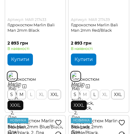
Артикул: MAR 217433
Артикул: MAR 217439
Гідрокостюм Marlin Bali
Гідрокостюм Marlin Bali
Man 2mm Black
Man 2mm Red/Black
2 893 грн
2 893 грн
В наявності
В наявності
Купити
Купити
Розмір
Розмір
S
M
L
XL
XXL
S
M
L
XL
XXL
XXXL
XXXL
НОВИНКА
НОВИНКА