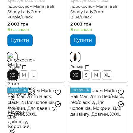
Артикул: MAR 217451
Артикул: MAR 217446
Гідрокостюм Marlin Bali
Гідрокостюм Marlin Bali
Shorty Lady 2mm
Shorty Lady 2mm
Purple/Black
Blue/Black
2 003 грн
2 003 грн
В наявності
В наявності
Купити
Купити
Розмір
Розмір
XS
M
L
XS
S
M
XL
НОВИНКА
НОВИНКА