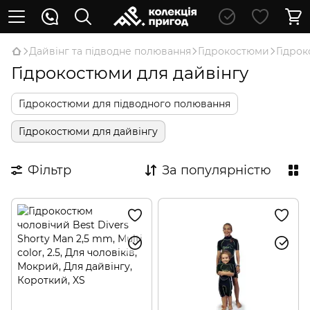
Дайвінг та підводне полювання
Гідрокостюми
Гідрок
Гідрокостюми для дайвінгу
Гідрокостюми для підводного полювання
Гідрокостюми для дайвінгу
Фільтр
За популярністю