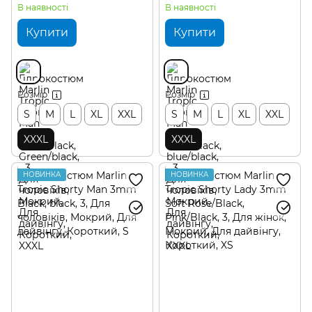
В наявності
В наявності
Купити
Купити
Розмір
Розмір
S
M
L
XL
XXL
S
M
L
XL
XXL
XXXL
XXXL
НОВИНКА
НОВИНКА