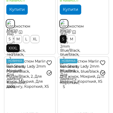
В наявності
В наявності
Купити
Купити
Розмір
Розмір
S
M
L
XL
S
M
XXXL
НОВИНКА
НОВИНКА