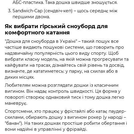
АБС-пластика. Така дошка швидше зношується.
Sandwich-Cap (сендвіч-кеп) – щось середнє між
першими двома.
Як вибрати гірський сноуборд для
комфортного катання
"Дошка для сноуборда в Україні" – такий пошук все
частіше видають пошукові системи, що говорить про
надзвичайну популярність цього виду спорту. Щоб
вибрати класну модель, на якій можна прогресувати та
кайфувати на трасах, дізнайтесь свій рівень та досвід,
визначте, де кататиметесь: у парку, на схилах або в
диких місцях.
Любителям можна розглядати дошки із класичним
вигином. Він надає контроль швидкості. Ця форма у
повороті створює однаковий тиск і тому дошка легко
маневрує.
Спортсмени, хто працює у фрістайлі або катає паудер-
схилами, обирають дошку з вигином рокер (у народі –
"банан"). На таких дошках простіше робити обертання і
вони надійні в управлінні у фрірайді.