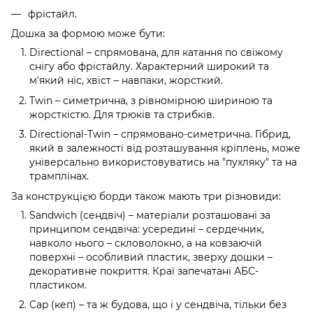
фрістайл.
Дошка за формою може бути:
Directional – спрямована, для катання по свіжому
снігу або фрістайлу. Характерний широкий та
м'який ніс, хвіст – навпаки, жорсткий.
Twin – симетрична, з рівномірною шириною та
жорсткістю. Для трюків та стрибків.
Directional-Twin – спрямовано-симетрична. Гібрид,
який в залежності від розташування кріплень, може
універсально використовуватись на "пухляку" та на
трамплінах.
За конструкцією борди також мають три різновиди:
Sandwich (сендвіч) – матеріали розташовані за
принципом сендвіча: усередині – сердечник,
навколо нього – скловолокно, а на ковзаючій
поверхні – особливий пластик, зверху дошки –
декоративне покриття. Краї запечатані АБС-
пластиком.
Cap (кеп) – та ж будова, що і у сендвіча, тільки без