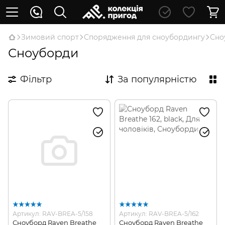
Зимовий спорт
Спорядження для сноубордингу
Сно
Сноуборди
Фільтр
За популярністю
Артикул: RAV-BREA-5/158
Артикул: RAV-BREA-5/162
Сноуборд Raven Breathe
Сноуборд Raven Breathe