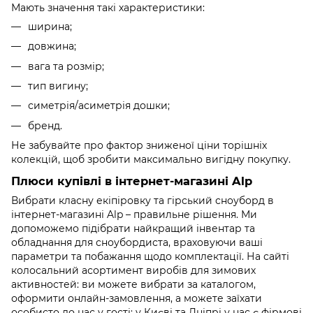
Мають значення такі характеристики:
ширина;
довжина;
вага та розмір;
тип вигину;
симетрія/асиметрія дошки;
бренд.
Не забувайте про фактор зниженої ціни торішніх
колекцій, щоб зробити максимально вигідну покупку.
Плюси купівлі в інтернет-магазині Alp
Вибрати класну екіпіровку та гірський сноуборд в
інтернет-магазині Alp – правильне рішення. Ми
допоможемо підібрати найкращий інвентар та
обладнання для сноубордиста, враховуючи ваші
параметри та побажання щодо комплектації. На сайті
колосальний асортимент виробів для зимових
активностей: ви можете вибрати за каталогом,
оформити онлайн-замовлення, а можете заїхати
особисто до нас у гості: у Києві та Дніпрі у нас є фірмові