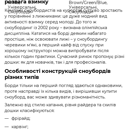
розвага взимку
Компанії сноубордистів на курортах суттєво зростають
у порівнянні з лижниками: це дуже модний вид
активності взимку серед молоді. До того ж
сноубординг із 2002 року – визнана олімпійська
дисципліна. Кататися на борді деяким набагато
простіше, ніж освоювати лижі – у сноубордингу
черевики м'які, а перший кайф від спуску при
хорошому інструкторі можна випробувати після
кількох годин практики. Сучасний ринок пропонує різні
дошки: як для новачків, так і для професіоналів.
Особливості конструкцій сноубордів
різних типів
Борди тільки на перший погляд здаються однаковими,
проте насправді їх кілька видів, і вирішивши купити
сноуборд, вас може здивувати різноманітність.
Залежно від стилю катання, рівня райдера та схилів
дошки класифікуються:
фрірайд;
карвінг;