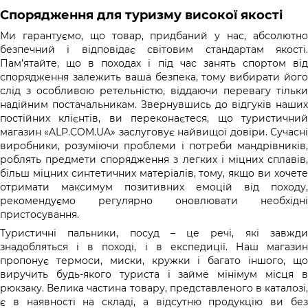
Спорядження для туризму високої якості
Ми гарантуємо, що товар, придбаний у нас, абсолютно
безпечний і відповідає світовим стандартам якості.
Пам’ятайте, що в походах і під час занять спортом від
спорядження залежить ваша безпека, тому вибирати його
слід з особливою ретельністю, віддаючи перевагу тільки
надійним постачальникам. Звернувшись до відгуків наших
постійних клієнтів, ви переконаєтеся, що туристичний
магазин «ALP.COM.UA» заслуговує найвищої довіри. Сучасні
виробники, розуміючи проблеми і потреби мандрівників,
роблять предмети спорядження з легких і міцних сплавів,
більш міцних синтетичних матеріалів, тому, якщо ви хочете
отримати максимум позитивних емоцій від походу,
рекомендуємо регулярно оновлювати необхідні
пристосування.
Туристичні пальники, посуд – це речі, які завжди
знадобляться і в поході, і в експедиції. Наш магазин
пропонує термоси, миски, кружки і багато іншого, що
виручить будь-якого туриста і займе мінімум місця в
рюкзаку. Велика частина товару, представленого в каталозі,
є в наявності на складі, а відсутню продукцію ви без