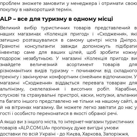
проблем зможете замовити у менеджера і отримати свою
покупку в найкоротший термін.
ALP – все для туризму в одному місці
Великий вибір туристичних товарів представлений в
наших магазинах «Колекція пригод» і «Сходження», які
затишно розташувалися в самому центрі міста Дніпро.
Грамотні консультанти завжди допоможуть підібрати
інвентар саме для ваших цілей, щоб зробити кожну
подорож незабутньою. У магазині «Колекція пригод» ви
знайдете величезний асортимент товарів для
різноманітних видів туризму – починаючи від складного
трекінгу і закінчуючи комфортним сімейним відпочинком. У
магазині «Сходження» віддається перевага товарам для
альпінізму, скелелазіння і висотних робіт. Карабіни,
спускові та страхувальні пристрої, каски, мотузки, альтанки
та багато іншого представлено не тільки на нашому сайті, а
й на вітринах магазину. Ви можете легко завітати до нас у
гості і особисто переконатися в якості обраної речі.
А якщо ви з іншого міста, то інтернет-магазин туристичних
товарів «ALP.COM.UA» пропонує дуже вигідні умови
доставки по всій Україні - до Києва, Харкова, Запоріжжя,