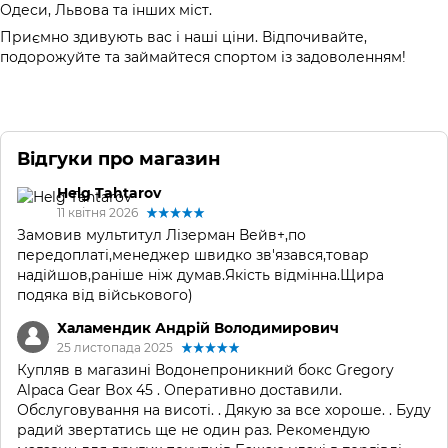
Одеси, Львова та інших міст.
Приємно здивують вас і наші ціни. Відпочивайте,
подорожуйте та займайтеся спортом із задоволенням!
Відгуки про магазин
Helg Tahtarov
11 квітня 2026
Замовив мультитул Лізерман Вейв+,по
передоплаті,менеджер швидко зв'язався,товар
надійшов,раніше ніж думав.Якість відмінна.Щира
подяка від військового)
Халамендик Андрій Володимирович
25 листопада 2025
Купляв в магазині Водонепроникний бокс Gregory
Alpaca Gear Box 45 . Оперативно доставили.
Обслуговування на висоті. . Дякую за все хороше. . Буду
радий звертатись ще не один раз. Рекомендую