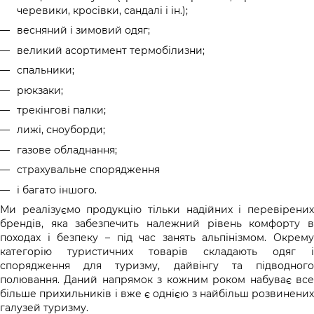
черевики, кросівки, сандалі і ін.);
весняний і зимовий одяг;
великий асортимент термобілизни;
спальники;
рюкзаки;
трекінгові палки;
лижі, сноуборди;
газове обладнання;
страхувальне спорядження
і багато іншого.
Ми реалізуємо продукцію тільки надійних і перевірених
брендів, яка забезпечить належний рівень комфорту в
походах і безпеку – під час занять альпінізмом. Окрему
категорію туристичних товарів складають одяг і
спорядження для туризму, дайвінгу та підводного
полювання. Даний напрямок з кожним роком набуває все
більше прихильників і вже є однією з найбільш розвинених
галузей туризму.