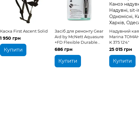
Каска First Ascent Solid
Засіб для ремонту Gear
Надувний кая
Aid by McNett Aquasure
Marina TOMAH
1 950 грн
+FD Flexible Durable
K 375 12'4"
Adhesive 28g
686 грн
25 015 грн
Купити
Купити
Купити