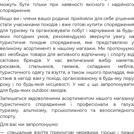
можуть бути тільки при наявності якісного і надійного
спорядження.
Якщо ви і члени вашої родини прийняли для себе рішення
стати учасниками походів і вже готові купити спорядження
для туризму та організовувати побут і харчування за будь-
яких погодних умов, рекомендуємо звернути увагу на
туристичне похідне спорядження, яке представлено у
великому асортименті в нашому магазині. Ми пропонуємо
всі необхідні товари для активного відпочинку і спорту від
світових брендів. У нас величезний вибір наметів,
рюкзаків, спальників, гамаків, складаних меблів,
туристичного одягу та взуття, а також іншого приладдя, яке
стане в нагоді вам у поході, організованому в будь-яку пору
року і по будь-якій місцевості. У нас є що запропонувати
для будь-яких outdoor-заходів.
Залишаться задоволеними асортиментом нашого магазину
туристичного спорядження і професіонали в галузі
туризму, альпінізму, гірськолижного та велосипедного
спорту.
Для вас ми запропонуємо:
спеціальне взуття (трекінгові черевики, гірські і лижні