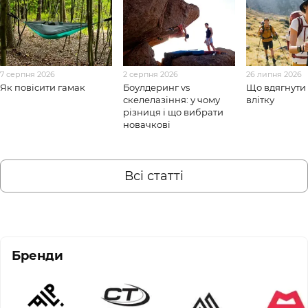
7 серпня 2026
2 серпня 2026
26 липня 2026
Як повісити гамак
Боулдеринг vs
Що вдягнути 
скелелазіння: у чому
влітку
різниця і що вибрати
новачкові
Всі статті
Бренди