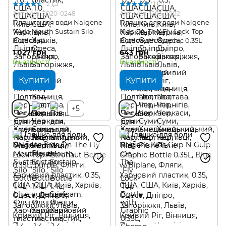
2
1
Артикул: 2020-0248
Артикул: 1263-0002
Пляшка для води Nalgene
Пляшка для води Nalgene
Wide Mouth Sustain Silo
Kids On-The-Fly Lock-Top
Bottle 1.4L
Bottle with Graphic 0.35L
1 027 грн
643 грн
В наявності
В наявності
Купити
Купити
+5