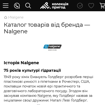
Nalgene
Каталог товарів від бренда —
Nalgene
Історія Nalgene
75 років культурі гід
ратації
1949 року хімік Емануель Голдберг розробив перші
пластикові ємності з піпетками в Рочестері, США,
поклавши початок новій ері практичного та
довговічного лабораторного посуду. Згодом він
заснував компанію
Nalgene
, яку Голдберг назвав за
ініціалами своєї дружини: Наталі Леві Ґолдберг.