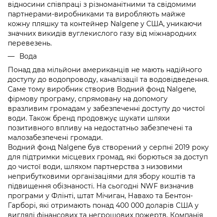
відносини співпраці з різноманітними та свідомими
партнерами-виробниками та виробляють майже
кожну пляшку та контейнер Nalgene у США, уникаючи
значних викидів вуглекислого газу від міжнародних
перевезень.
Вода
Понад два мільйони американців не мають надійного
доступу до водопроводу, каналізації та водовідведення.
Саме тому виробник створив Водний фонд Nalgene,
фірмову програму, спрямовану на допомогу
вразливим громадам у забезпеченні доступу до чистої
води. Також бренд продовжує шукати шляхи
позитивного впливу на недостатньо забезпечені та
малозабезпечені громади.
Водний фонд Nalgene був створений у серпні 2019 року
для підтримки місцевих громад, які борються за доступ
до чистої води, шляхом партнерства з низовими
неприбутковими організаціями для збору коштів та
підвищення обізнаності. На сьогодні NWF визначив
програми у Флінті, штат Мічиган, Навахо та Бентон-
Гарборі, які отримають понад 400 000 доларів США у
вигляді фінансових та негрошових пожертв. Компанія