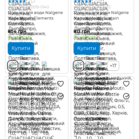
1
1
Артикул: 682019-0140
Артикул: 2020-1432
Пляшка для води Nalgene
Пляшка для води Nalgene
Wide Mouth Elements
Narrow Mouth Sustain
Bottle 0.95L
Water Bottle 0.95L
804 грн
813 грн
В наявності
В наявності
Купити
Купити
+17