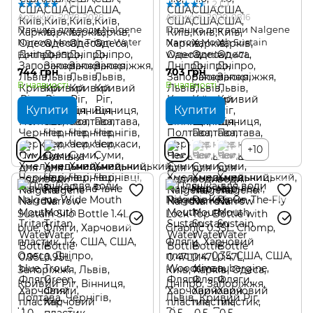
1
2
Артикул: 2078-2028
Артикул: 2020-0816
Пляшка для води Nalgene
Пляшка для води Nalgene
Narrow Mouth Tritan Water
Narrow Mouth Sustain
Bottle 0.95L
Water Bottle 0.47L
744 грн
703 грн
В наявності
В наявності
Купити
Купити
+10