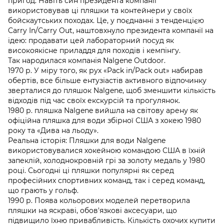
пригод. Навіть син президента компанії
використовував ці пляшки та контейнери у своїх
бойскаутських походах. Це, у поєднанні з тенденцією
Carry In/Carry Out, наштовхнуло президента компанії на
ідею: продавати цей лабораторний посуд як
високоякісне приладдя для походів і кемпінгу.
Так народилася компанія Nalgene Outdoor.
1970 р. У міру того, як рух «Pack in/Pack out» набирав
обертів, все більше ентузіастів активного відпочинку
зверталися до пляшок Nalgene, щоб зменшити кількість
відходів під час своїх екскурсій та прогулянок.
1980 р. пляшка Nalgene вийшла на світову арену як
офіційна пляшка для води збірної США з хокею 1980
року та «Дива на льоду».
Реальна історія: Пляшки для води Nalgene
використовувалися хокейною командою США в їхній
запеклій, холоднокровній грі за золоту медаль у 1980
році. Сьогодні ці пляшки популярні як серед
професійних спортивних команд, так і серед команд,
що грають у гольф.
1990 р. Поява кольорових моделей перетворила
пляшки на яскраві, обов'язкові аксесуари, що
підвищило їхню привабливість. Кількість охочих купити