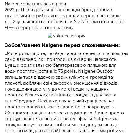
Nalgene збільшилась в рази.
2022 р. Після десятиліть інновацій бренд зробив
гігантський стрибок уперед, коли перевів всю свою
лінійку пляшок на нові пляшки Sustain, виготовлені на
50% з переробленого пластику.
Зобов'язання Nalgene перед споживачами:
«Ми віримо, що те, що йде на виготовлення пляшок, так
само важливо, як і пригоди, на які вони надихають.
Бувши оригінальною багаторазовою пляшкою для
води протягом останніх 75 років, Nalgene Outdoor
залишається відданою своїм клієнтам, громаді та
планеті, роблячи свій внесок у зменшення відходів,
покращення доступу до чистої води та надання
простих, безпечних та стійких продуктів для вас та
вашої родини. Оскільки для нас найкращі речі не
просто спрощують життя, вони його покращують.
Жодних хитрощів чи чогось надмірного. Лише просто
спроєктовані, якісно виготовлені фляги Nalgene, які
завжди поруч із вами, щоб ви могли долучитися до
того, що має для вас найбільше значення. І ми робимо