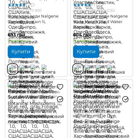
1
1
Артикул: 1777-9911
Артикул: 682020-0130
Фляга для води Nalgene
Пляшка для води Nalgene
Canteen Sustain 1L
Wide Mouth Plaid Water
Bottle 1L
693 грн
804 грн
В наявності
В наявності
Купити
Купити