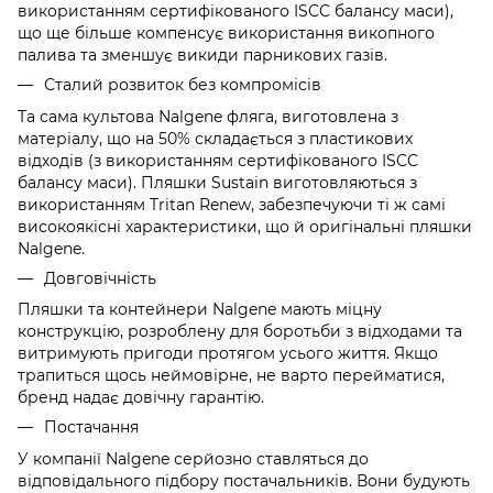
використанням сертифікованого ISCC балансу маси),
що ще більше компенсує використання викопного
палива та зменшує викиди парникових газів.
Сталий розвиток без компромісів
Та сама культова Nalgene фляга, виготовлена з
матеріалу, що на 50% складається з пластикових
відходів (з використанням сертифікованого ISCC
балансу маси). Пляшки Sustain виготовляються з
використанням Tritan Renew, забезпечуючи ті ж самі
високоякісні характеристики, що й оригінальні пляшки
Nalgene.
Довговічність
Пляшки та контейнери Nalgene мають міцну
конструкцію, розроблену для боротьби з відходами та
витримують пригоди протягом усього життя. Якщо
трапиться щось неймовірне, не варто перейматися,
бренд надає довічну гарантію.
Постачання
У компанії Nalgene серйозно ставляться до
відповідального підбору постачальників. Вони будують