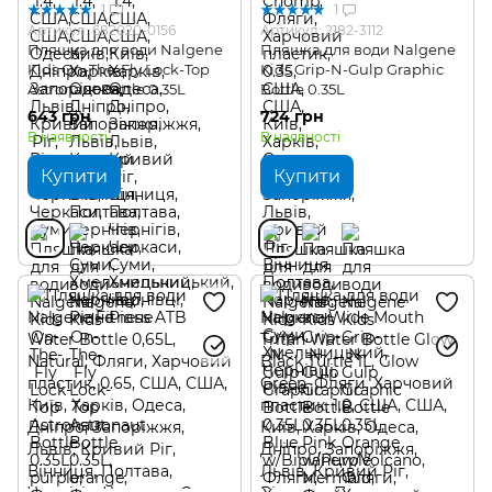
1
1
Артикул: 682020-0156
Артикул: 2182-3112
Пляшка для води Nalgene
Пляшка для води Nalgene
Kids On-The-Fly Lock-Top
Kids Grip-N-Gulp Graphic
Astronaut Bottle 0.35L
Bottle 0.35L
643 грн
724 грн
В наявності
В наявності
Купити
Купити