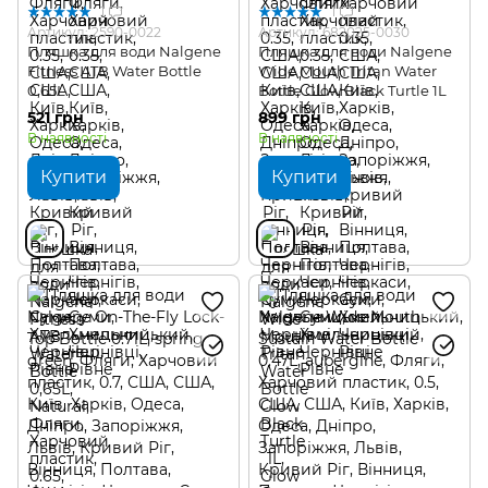
1
1
Артикул: 2590-0022
Артикул: 682025-0030
Пляшка для води Nalgene
Пляшка для води Nalgene
Fitness ATB Water Bottle
Wide Mouth Tritan Water
0,65L
Bottle Glow Black Turtle 1L
521 грн
899 грн
В наявності
В наявності
Купити
Купити