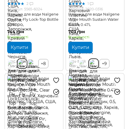
2
1
Артикул: 5565-6024
Артикул: 2020-0316
Пляшка для води Nalgene
Пляшка для води Nalgene
On-The-Fly Lock-Top Bottle
Wide Mouth Sustain Water
0.71L
Bottle 0.47L
744 грн
703 грн
В наявності
В наявності
Купити
Купити
+8
+9