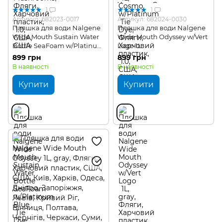
1
1
Артикул: 682023-0017
Артикул: 682024-0030
Пляшка для води Nalgene
Пляшка для води Nalgene
Wide Mouth Sustain Water
Wide Mouth Odyssey w/Vert
Bottle SeaFoam w/Platinum
Logo 1L
Blue Tie Dye 1L
899 грн
899 грн
В наявності
В наявності
Купити
Купити