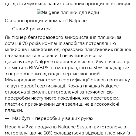
це, дотримуючись наших основних принципів впливу.»
Основні принципи компанії Nalgene:
Сталий розвиток
Як піонер багаторазового використання пляшки, за
останні 70 років компанія запобігла потраплянню
мільйонів і мільйонів одноразових пластикових пляшок
на звалища та в океани. І не зупиняється на
досягнутому. Nalgene перевели всю лінійку пляшок, що
не містять BPA/BPS, на матеріал, що на 50% складається
з перероблених відходів, сертифікований
Міжнародною системою сертифікації сталого розвитку
та вуглецевої сертифікації. Кожна пляшка Nalgene
створена зі смоли, виготовленої за технологією
переробки наступного покоління, яка перетворює
пластик, призначений для звалищ, на високоякісні
пляшки.
Майбутнє переробки у ваших руках
Нова лінійка продуктів Nalgene Sustain виготовлена з
матеріалу, що на 50% складається з відходів пластику (з