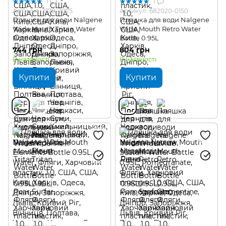
1
1
Артикул: 2178-2075
Артикул: 682020-0150
Пляшка для води Nalgene
Пляшка для води Nalgene
Wide Mouth Tritan Water
Wide Mouth Retro Water
Bottle 0.95L
Bottle 0.95L
744 грн
804 грн
В наявності
В наявності
Купити
Купити