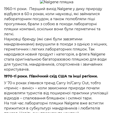
1960-ті роки. Перший вихід Nalgene у дику природу
відбувся в 60-х роках, коли науковці, які займалися
лабораторним посудом, а також полюбляли піші
прогулянки, брали з собою в походи лабораторні
пляшки компанії, оскільки вони були герметичні та
легкі.
Науковці бренду (які самі були завзятими
мандрівниками) вирушили в походи з однією з міцних,
герметичних і легких лабораторних пляшок. Так
народився новий продукт і категорія, а фляга Nalgene
стала оригінальною багаторазовою пляшкою для води
для туристів, мандрівників, спортсменів і звичайних
користувачів.
1970-ті роки. Північний схід США та інші регіони.
У 70-х роках з'явився тренд Carry In/Carry Out, тобто
«приніс – виніс» – коли захисники природи почали
відмовляти туристів від поширеної практики утилізації
відходів – спалювання бляшанок і скляної тари.
На той час лабораторні пляшки Nalgene вже встигли
прижитися в субкультурі мандрівників і любителів