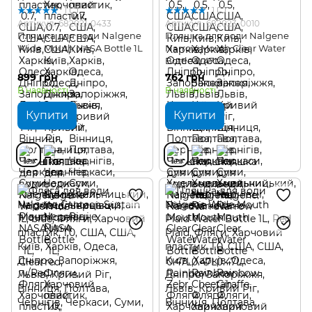
1
1
Артикул: 682021-0433
Артикул: 682023-0010
Пляшка для води Nalgene
Пляшка для води Nalgene
Wide Mouth NASA Bottle 1L
Narrow Mouth Clear Water
Bottle 0.47L
899 грн
762 грн
В наявності
В наявності
Купити
Купити