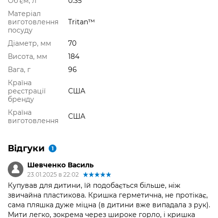
Об'єм, л
0.35
Матеріал
виготовлення
Tritan™
посуду
Діаметр, мм
70
Висота, мм
184
Вага, г
96
Країна
реєстрації
США
бренду
Країна
США
виготовлення
Відгуки
1
Шевченко Василь
23.01.2025 в 22:02
Купував для дитини, їй подобається більше, ніж
звичайна пластикова. Кришка герметична, не протікає,
сама пляшка дуже міцна (в дитини вже випадала з рук).
Мити легко, зокрема через широке горло, і кришка