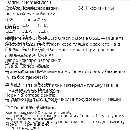
До обраного
Порівняти
Опис
Nalgene Kids Grip-N-Gulp Graphic Bottle 0.35L — міцна та
зносостійка дитяча пластикова пляшка с захистом від
протікання. Для дітей старше 3 років. Прикрашена
цікавими принтами.
Особливості
не містить BPA/BPS - ви можете пити воду безпечно
та без присмаків
міцний та зносостійкий матеріал - пляшку майже
неможливо пошкодити
легко миється, в тому числі в посудомийній машині
повністю герметична
кришка з отвором для пальця або карабіну, зручним
мундштуком та прогумованим клапаном для захисту
від протікання