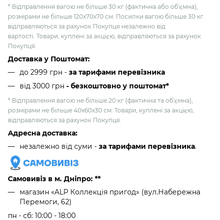
* Відправлення вагою не більше 30 кг (фактична або об'ємна),
розмірами не більше 120х70х70 см. Посилки вагою більше 30 кг
відправляються за рахунок Покупця незалежно від
вартості. Товари, куплені за акцією, відправляються за рахунок
Покупця.
Доставка у Поштомат:
до 2999 грн -
за тарифами перевізника
від 3000 грн
- безкоштовно у поштомат*
* Відправлення вагою не більше 20 кг (фактична та об'ємна),
розмірами не більше 40х60х30 см. Товари, куплені за акцією,
відправляються за рахунок Покупця.
Адресна доставка:
незалежно від суми -
за тарифами перевізника
.
Самовивіз в м. Дніпро: **
магазин «ALP Коллекція пригод» (вул.Набережна
Перемоги, 62)
пн - сб: 10:00 - 18:00