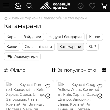
Водний туризм
Плавзасоби
Катамарани
Катамарани
Каркасні байдарки
Надувні байдарки
Каное
Каяки
Складані каяки
Катамарани
SUP
Акваскутери
Фільтр
За популярністю