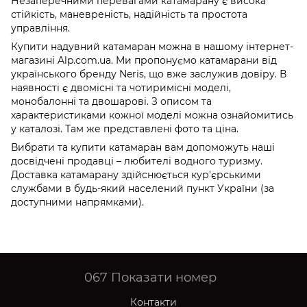
Незаперечними перевагами катамарану є висока
стійкість, маневреність, надійність та простота
управління.
Купити надувний катамаран можна в нашому інтернет-
магазині Alp.com.ua. Ми пропонуємо катамарани від
українського бренду Neris, що вже заслужив довіру. В
наявності є двомісні та чотиримісні моделі,
монобалонні та двошарові. З описом та
характеристиками кожної моделі можна ознайомитись
у каталозі. Там же представлені фото та ціна.
Вибрати та купити катамаран вам допоможуть наші
досвідчені продавці – любителі водного туризму.
Доставка катамарану здійснюється кур'єрськими
службами в будь-який населений пункт України (за
доступними напрямками).
067
Показати номер
Контакти