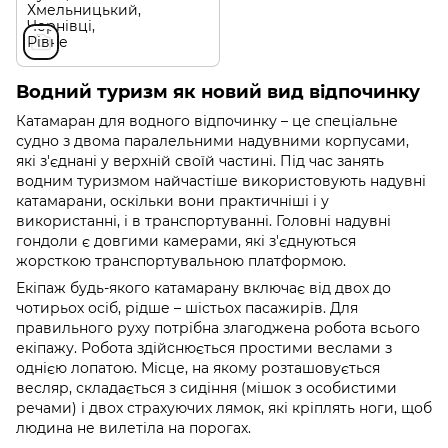
Водний туризм як новий вид відпочинку
Катамаран для водного відпочинку – це спеціальне
судно з двома паралельними надувними корпусами,
які з'єднані у верхній своїй частині. Під час занять
водним туризмом найчастіше використовують надувні
катамарани, оскільки вони практичніші і у
використанні, і в транспортуванні. Головні надувні
гондоли є довгими камерами, які з'єднуються
жорсткою транспортувальною платформою.
Екіпаж будь-якого катамарану включає від двох до
чотирьох осіб, рідше – шістьох пасажирів. Для
правильного руху потрібна злагоджена робота всього
екіпажу. Робота здійснюється простими веслами з
однією лопатою. Місце, на якому розташовується
весляр, складається з сидіння (мішок з особистими
речами) і двох страхуючих лямок, які кріплять ноги, щоб
людина не вилетіла на порогах.