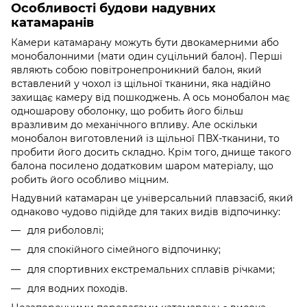
Особливості будови надувних
катамаранів
Камери катамарану можуть бути двокамерними або
монобалонними (мати один суцільний балон). Перші
являють собою повітронепроникний балон, який
вставлений у чохол із щільної тканини, яка надійно
захищає камеру від пошкоджень. А ось монобалон має
одношарову оболонку, що робить його більш
вразливим до механічного впливу. Але оскільки
монобалон виготовлений із щільної ПВХ-тканини, то
пробити його досить складно. Крім того, днище такого
балона посилено додатковим шаром матеріалу, що
робить його особливо міцним.
Надувний катамаран це універсальний плавзасіб, який
однаково чудово підійде для таких видів відпочинку:
для риболовлі;
для спокійного сімейного відпочинку;
для спортивних екстремальних сплавів річками;
для водних походів.