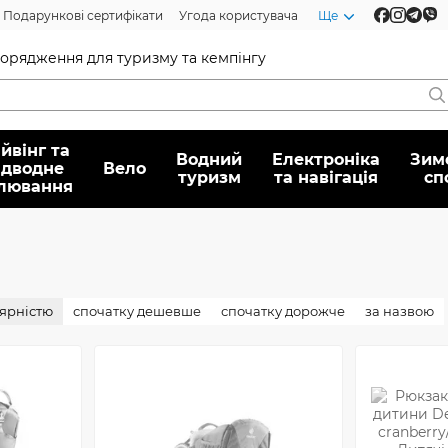
Подарункові сертифікати
Угода користувача
Ще
спорядження для туризму та кемпінгу
йвінг та
Водний
Електроніка
Зим
ідводне
Вело
туризм
та навігація
сп
лювання
лярністю
спочатку дешевше
спочатку дорожче
за назвою