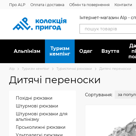
Перейти до основного контенту
Про ALP
Оплата і доставка
Обмін та повернення
Контакти
Інтернет-магазин Alp - 
Да
Туризм
Альпінізм
Oдяг
Взуття
п
кемпінг
по
Alp
Туризм кемпінг
Туристичні рюкзаки
Дитячі переноски
Дитячі переноски
Сортування:
за попу
Похідні рюкзаки
Штурмові рюкзаки
Штурмові рюкзаки для
альпінізму
Гірськолижні рюкзаки
Ультралегкі рюкзаки