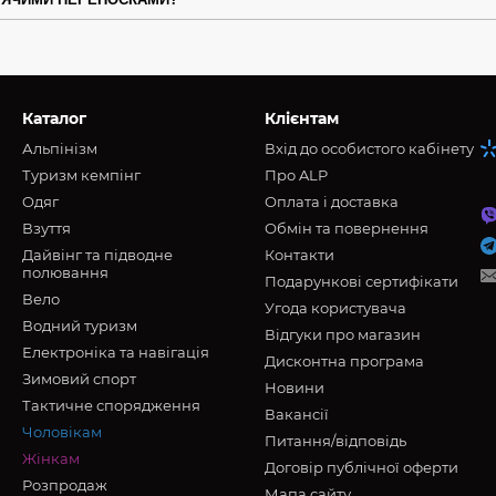
Каталог
Клієнтам
Альпінізм
Вхід до особистого кабінету
Туризм кемпінг
Про ALP
Oдяг
Оплата і доставка
Взуття
Обмін та повернення
Дайвінг та підводне
Контакти
полювання
Подарункові сертифікати
Вело
Угода користувача
Водний туризм
Відгуки про магазин
Електроніка та навігація
Дисконтна програма
Зимовий спорт
Новини
Тактичне спорядження
Вакансії
Чоловікам
Питання/відповідь
Жінкам
Договір публічної оферти
Розпродаж
Мапа сайту