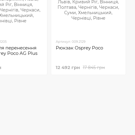
1205
Артикул: 009.2129
ля перенесення
Рюкзак Osprey Poco
rey Poco AG Plus
н
12 492 грн
17 845 грн