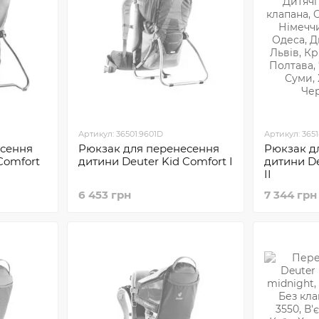
Артикул: 36501.9601D
Артикул: 3651
есення
Рюкзак для перенесення
Рюкзак д
Comfort
дитини Deuter Kid Comfort I
дитини De
II
6 453 грн
7 344 грн