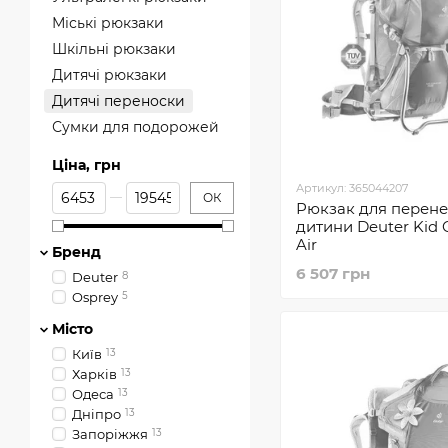
Міські рюкзаки
Шкільні рюкзаки
Дитячі рюкзаки
Дитячі переноски
Сумки для подорожей
Ціна, грн
Від Ціна, грн
До Ціна, грн
Артикул: 365044207
ОК
Рюкзак для перен
дитини Deuter Kid 
Air
Бренд
6 507 грн
Deuter
8
Osprey
5
Місто
Київ
13
Харків
13
Одеса
13
Днiпро
13
Запоріжжя
13