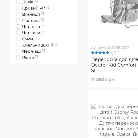
Львів
13
Кривий Ріг
13
Вінниця
13
Полтава
13
Чернігів
13
Черкаси
13
Суми
13
Хмельницький
13
Артикул: 3620119 3007
Чернівці
13
1
Рівне
13
Переноска для діт
Deuter Kid Comfort 
SL
11 592 грн