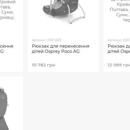
Артикул: 009.1208
Артикул: 009.
есення
Рюкзак для перенесення
Рюкзак д
AG
дітей Osprey Poco AG
дітей Osp
10 782 грн
12 089 гр