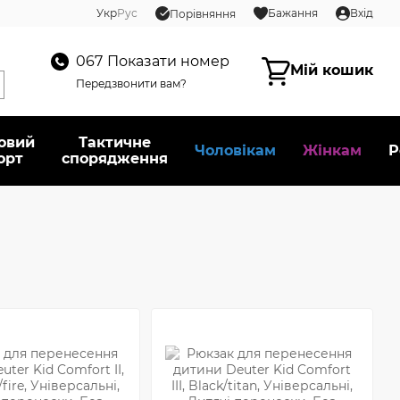
Укр
Рус
Бажання
Вхід
Порівняння
067
Показати номер
Мій кошик
Передзвонити вам?
овий
Тактичне
Чоловікам
Жінкам
Р
орт
спорядження