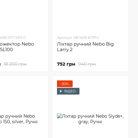
NEB-SPT-1001-G
Артикул: NB NEB-6737-G
рожектор Nebo
Ліхтар ручний Nebo Big
SL100
Larry 2
н
752 грн
18 200 грн
940 грн
−30%
ВІДЕО