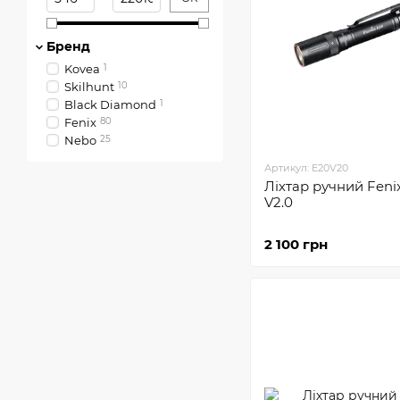
Бренд
Kovea
1
Skilhunt
10
Black Diamond
1
Fenix
80
Nebo
25
Артикул: E20V20
Ліхтар ручний Feni
V2.0
2 100 грн