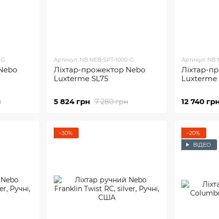
-G
Артикул: NB NEB-SPT-1000-G
Артикул: NB 
Nebo
Ліхтар-прожектор Nebo
Ліхтар-п
Luxterme SL75
Luxterme 
5 824 грн
12 740 гр
н
7 280 грн
−30%
−20%
ВІДЕО