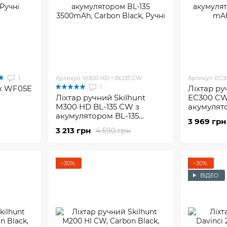
1
Артикул: M300 HD + BL135 CW
Артикул: EC3
1
ix WF05E
Ліхтар ру
Ліхтар ручний Skilhunt
EC300 CW 
M300 HD BL-135 CW з
акумулят
акумулятором BL-135
mAh
3 969 грн
3500mAh
3 213 грн
4 590 грн
−30%
−30%
ВІДЕО