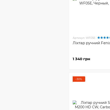
Артикул: WF05E
Ліхтар ручний Fen
1 340 грн
−30%