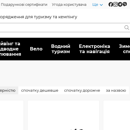
Подарункові сертифікати
Угода користувача
Ще
спорядження для туризму та кемпінгу
йвінг та
Водний
Електроніка
Зим
ідводне
Вело
туризм
та навігація
сп
лювання
лярністю
спочатку дешевше
спочатку дорожче
за назвою