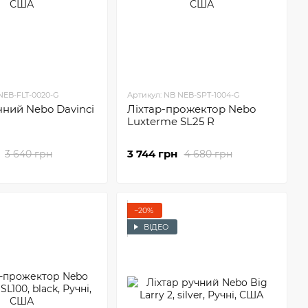
NEB-FLT-0020-G
Артикул: NB NEB-SPT-1004-G
чний Nebo Davinci
Ліхтар-прожектор Nebo
Luxterme SL25 R
3 744 грн
3 640 грн
4 680 грн
−20%
ВІДЕО