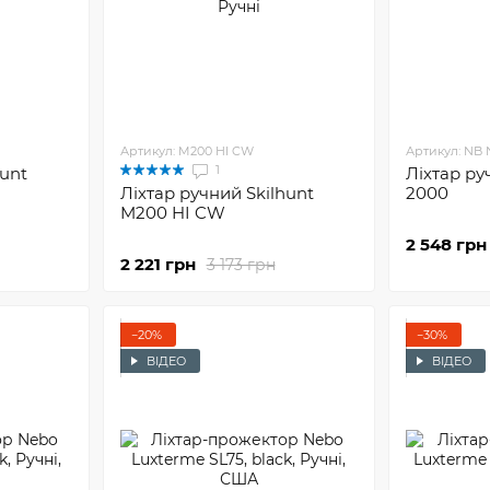
Артикул: M200 HI CW
Артикул: NB 
1
hunt
Ліхтар ру
Ліхтар ручний Skilhunt
2000
M200 HI CW
2 548 грн
2 221 грн
3 173 грн
−20%
−30%
ВІДЕО
ВІДЕО