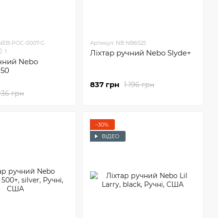
 NEB-POC-0007-G
Артикул: NB NB6525
1
Ліхтар ручний Nebo Slyde+
учний Nebo
150
837 грн
1 196 грн
936 грн
−30%
ВІДЕО