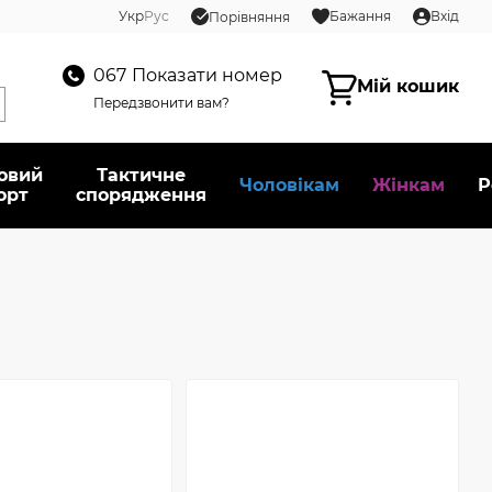
Укр
Рус
Бажання
Вхід
Порівняння
067
Показати номер
Мій кошик
Передзвонити вам?
овий
Тактичне
Чоловікам
Жінкам
Р
орт
спорядження