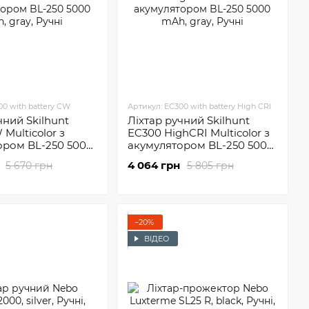
00 with battery CW
Артикул: EC300 with battery High CRI
чний Skilhunt
Ліхтар ручний Skilhunt
Multicolor з
EC300 HighCRI Multicolor з
ором BL-250 5000
акумулятором BL-250 5000
mAh
4 064 грн
5 670 грн
5 805 грн
−20%
ВІДЕО