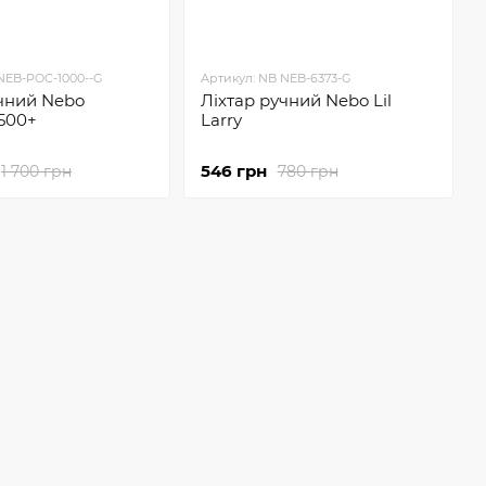
NEB-POC-1000--G
Артикул: NB NEB-6373-G
учний Nebo
Ліхтар ручний Nebo Lil
 500+
Larry
546 грн
1 700 грн
780 грн