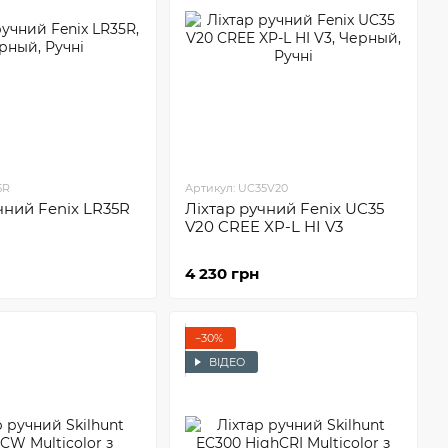
5R
Артикул: UC35V20
чний Fenix LR35R
Ліхтар ручний Fenix UC35
V20 CREE XP-L HI V3
4 230 грн
−30%
ВІДЕО