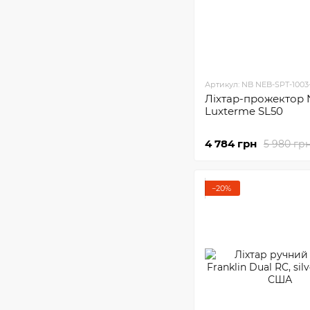
Артикул: NB NEB-SPT-1003
Ліхтар-прожектор 
Luxterme SL50
4 784 грн
5 980 гр
−20%