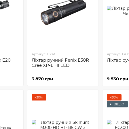
Артикул: E30R
Артикул: LR3
x E20
Ліхтар ручний Fenix E30R
Ліхтар ру
Cree XP-L HI LED
3 870 грн
9 530 грн
−30%
−30%
ВІДЕО