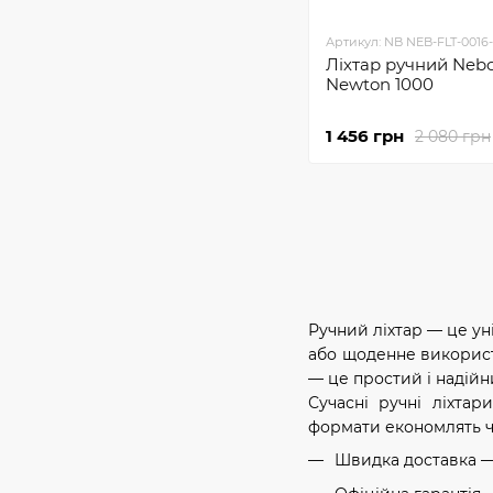
Артикул: NB NEB-FLT-0016
Ліхтар ручний Neb
Newton 1000
1 456 грн
2 080 грн
Ручний ліхтар — це уні
або щоденне використа
— це простий і надійн
Сучасні ручні ліхтар
формати економлять ча
Швидка доставка —