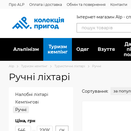
Перейти до основного контенту
Про ALP
Оплата і доставка
Обмін та повернення
Контакти
Інтернет-магазин Alp - 
Да
Туризм
Альпінізм
Oдяг
Взуття
п
кемпінг
по
Alp
Туризм кемпінг
Туристичні ліхтарі
Ручні
Ручні ліхтарі
Сортування:
за попу
Налобні ліхтарі
Кемпінгові
Ручні
Ціна, грн
Від Ціна, грн
До Ціна, грн
ОК