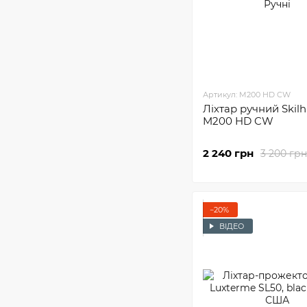
Артикул: M200 HD CW
Ліхтар ручний Skil
M200 HD CW
2 240 грн
3 200 грн
−20%
ВІДЕО