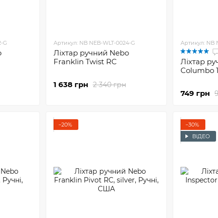
2-G
Артикул: NB NEB-WLT-0024-G
Артикул: NB
o
Ліхтар ручний Nebo
Franklin Twist RC
Ліхтар р
Columbo 
1 638 грн
2 340 грн
749 грн
−20%
−30%
ВІДЕО