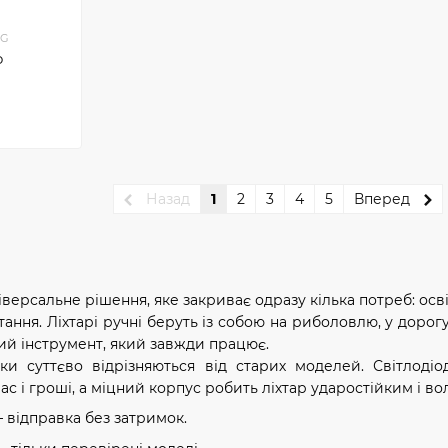
-G
o
Назад
1
2
3
4
5
Вперед
версальне рішення, яке закриває одразу кілька потреб: освіт
ння. Ліхтарі ручні беруть із собою на риболовлю, у дорог
ий інструмент, який завжди працює.
ики суттєво відрізняються від старих моделей. Світлодіо
с і гроші, а міцний корпус робить ліхтар ударостійким і в
 відправка без затримок.