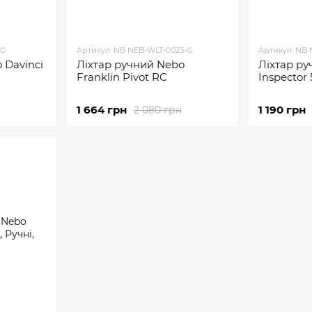
-G
Артикул: NB NEB-WLT-0023-G
Артикул: NB 
 Davinci
Ліхтар ручний Nebo
Ліхтар р
Franklin Pivot RC
Inspector
1 664 грн
1 190 грн
2 080 грн