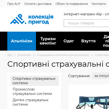
Перейти до основного контенту
Про ALP
Оплата і доставка
Обмін та повернення
Контакти
Дисконтна програма
Новини
Вакансії
Питання/відповідь
Інтернет-магазин Alp - 
Да
Туризм
Альпінізм
Oдяг
Взуття
п
кемпінг
по
Alp
Альпінізм
Страхувальні системи для альпінізму
Спортивні
Спортивні страхувальні 
Сортування:
за попу
Спортивні страхувальні
системи
Промислові
страхувальні системи
Дитячі страхувальні
системи