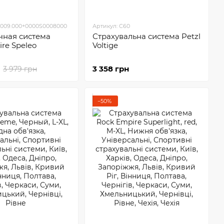
S009.000+0000S0008000
Артикул: C60
чная система
Страхувальна система Petzl
re Speleo
Voltige
3 358 грн
3 979 грн
−50%