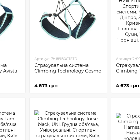
Артикул: 7H189B0CTSTD
Артикул: 7H
ема
Страхувальна система
Страхува
 Avista
Climbing Technology Cosmo
Climbing T
4 673 грн
4 673 грн