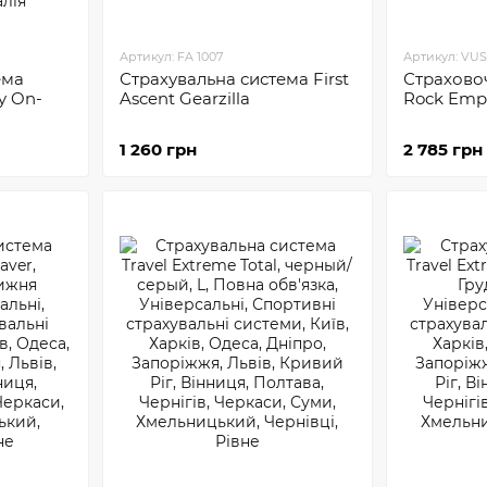
Артикул: FA 1007
Артикул: VU
ема
Страхувальна система First
Страхово
y On-
Ascent Gearzilla
Rock Empi
1 260 грн
2 785 грн