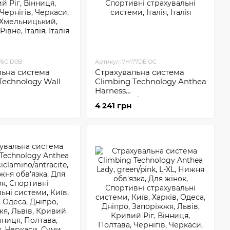
76C D0B
Артикул: 7H177DE OC
льна система
Страхувальна система
Technology Wall
Climbing Technology Anthea
Harness
Anthracite/Cyclamen
4 241 грн