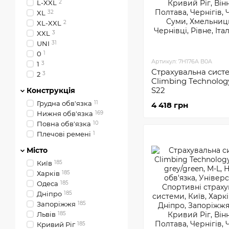
L-XXL
2
XL
32
XL-XXL
2
XXL
3
UNI
31
0
1
Артикул: 7H176A B0A
1
3
Страхувальна сист
2
3
Climbing Technolog
S22
Конструкція
Грудна обв'язка
11
4 418 грн
Нижня обв'язка
169
Повна обв'язка
10
Плечові ремені
1
Місто
Київ
185
Харків
185
Одеса
185
Днiпро
185
Запоріжжя
185
Львів
185
Кривий Ріг
185