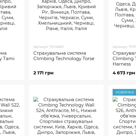
Артикул: 7H149AF
Артикул: 7H1
ема
Страхувальна система
Страхува
y Tami
Climbing Technology Torse
Climbing 
Harness
2 171 грн
4 673 грн
НОВИНКА