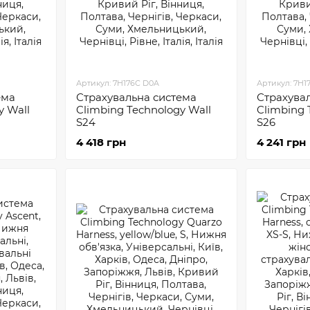
Артикул: 7H176C D0A
Артикул: 7H1
ема
Страхувальна система
Страхува
y Wall
Climbing Technology Wall
Climbing 
S24
S26
4 418 грн
4 241 грн