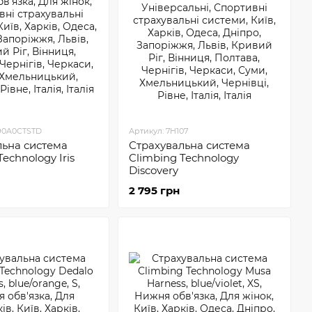
190A0CTSTD
Артикул: 7H107
льна система
Страхувальна система
echnology Iris
Climbing Technology
Discovery
2 795 грн