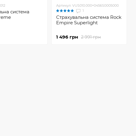
012
Артикул: VUS010.000+0456S0005000
1
льна система
treme
Страхувальна система Rock
Empire Superlight
1 496 грн
2 991 грн