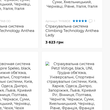
1
77AB OD
Артикул: 7H168DE
льна система
Страхувальна система
Technology Anthea
Climbing Technology Anthea
Lady
3 623 грн