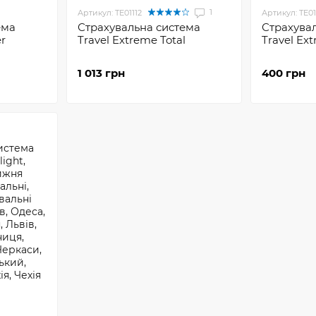
1
Артикул: TE01112
Артикул: TE01
ема
Страхувальна система
Страхува
r
Travel Extreme Total
Travel Ex
1 013 грн
400 грн