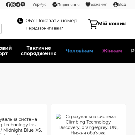
Укр
Рус
Бажання
Вхід
Порівняння
067
Показати номер
Мій кошик
Передзвонити вам?
овий
Тактичне
Чоловікам
Жінкам
Р
орт
спорядження