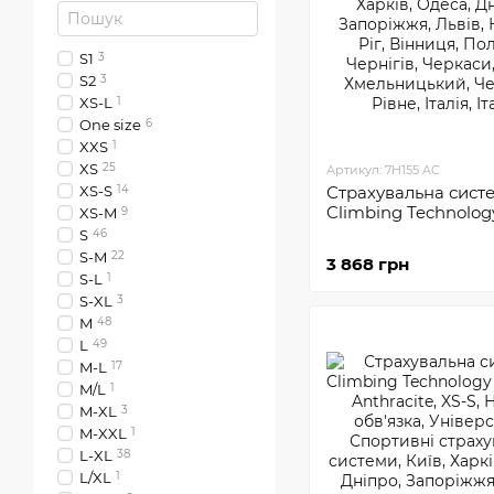
S1
3
S2
3
XS-L
1
One size
6
XXS
1
XS
25
Артикул: 7H155 AC
XS-S
14
Страхувальна сист
Climbing Technolog
XS-M
9
S
46
S-M
22
3 868 грн
S-L
1
S-XL
3
M
48
L
49
M-L
17
M/L
1
M-XL
3
M-XXL
1
L-XL
38
L/XL
1