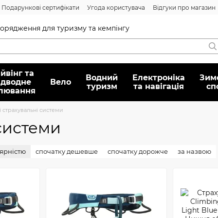
Подарункові сертифікати
Угода користувача
Відгуки про магазин
Договір публічної оферти
спорядження для туризму та кемпінгу
йвінг та
Водний
Електроніка
Зим
ідводне
Вело
туризм
та навігація
сп
лювання
 страхувальні системи
системи
лярністю
спочатку дешевше
спочатку дорожче
за назвою