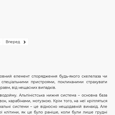
8
Вперед
сновний елемент спорядження будь-якого скелелаза чи
ься спеціальними пристроями, покликаними страхувати
травм, від нещасних випадків.
 водойму. Альпіністська нижня система – основна база
к, карабінами, мотузкою. Крім того, на неї кріпляться
вальні системи – це відносно нещодавній винахід. Але
ї клітини, як це було раніше, коли були лише грудні