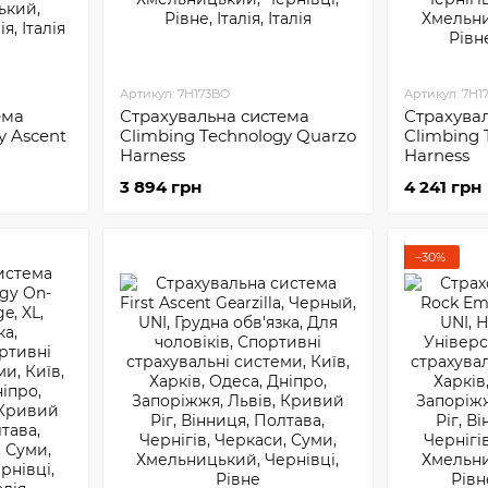
Артикул: 7H173BO
Артикул: 7H1
ема
Страхувальна система
Страхува
y Ascent
Climbing Technology Quarzo
Climbing 
Harness
Harness
3 894 грн
4 241 грн
−30%