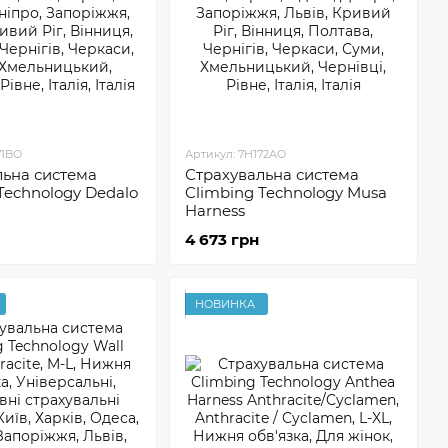
71BO
Артикул: 7H172AO
льна система
Страхувальна система
Technology Dedalo
Climbing Technology Musa
Harness
4 673 грн
НОВИНКА