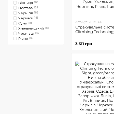
Вінниця
185
Полтава
185
Чернігів
185
Черкаси
185
Артикул: 7H146 CD
Суми
185
Страхувальна сист
Хмельницький
185
Climbing Technolog
Чернівці
185
Рівне
185
3 311 грн