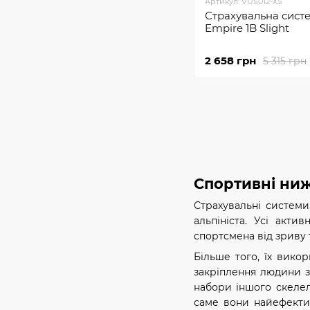
Артикул: VUS012-XS
Страхувальна сист
Empire 1B Slight
2 658 грн
5 315 грн
Спортивні ниж
Страхувальні системи
альпініста. Усі акти
спортсмена від зриву 
Більше того, їх вико
закріплення людини з
набори іншого скелел
саме вони найефектив