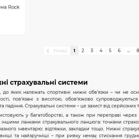
ема Rock
Назад
1
2
3
4
5
6
...
ні страхувальні системи
, до яких належать спортивні нижні обв’язки – чи не о
вності, пов'язані з висотою, обов'язково супроводжуют
та падіння. Страхувальні системи – це захист від серйозних 
ристовують у багатоборстві, а також при переправі через
 іншими ланками страхувального ланцюга: точками страхово
азного інвентарю: відтяжки, закладки тощо. Нижні страху
ніші та найзручніші – при ривку немає стискання грудно