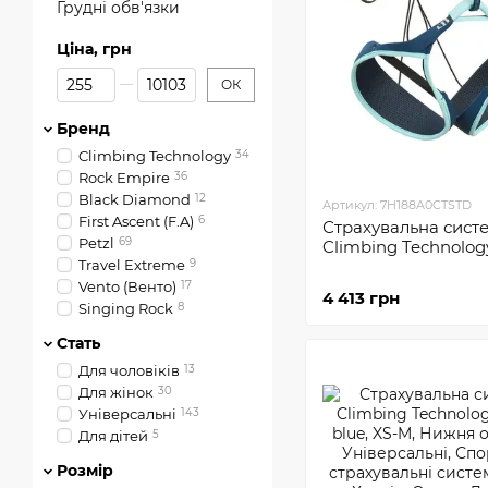
Грудні обв'язки
Ціна, грн
Від Ціна, грн
До Ціна, грн
ОК
Бренд
Climbing Technology
34
Rock Empire
36
Black Diamond
12
Артикул: 7H188A0CTSTD
First Ascent (F.A)
6
Страхувальна сист
Petzl
69
Climbing Technology
Travel Extreme
9
Vento (Венто)
17
4 413 грн
Singing Rock
8
Стать
Для чоловіків
13
Для жінок
30
Універсальні
143
Для дітей
5
Розмір